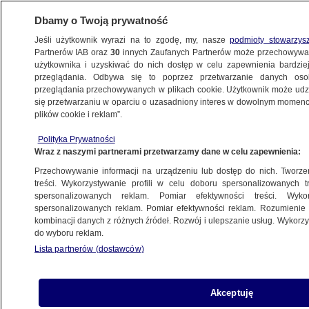
Dbamy o Twoją prywatność
Jeśli użytkownik wyrazi na to zgodę, my, nasze
podmioty stowarzys
Partnerów IAB oraz
30
innych Zaufanych Partnerów może przechowywa
METEO
użytkownika i uzyskiwać do nich dostęp w celu zapewnienia bardzi
przeglądania. Odbywa się to poprzez przetwarzanie danych os
przeglądania przechowywanych w plikach cookie. Użytkownik może udzie
POGODA NA NOC I NA PONIEDZIAŁEK
się przetwarzaniu w oparciu o uzasadniony interes w dowolnym momencie
plików cookie i reklam”.
Pogoda na jutro - poniedziałek 22.11. Noc
Polityka Prywatności
miejscami mroźna, za dnia możliwy deszcz
Wraz z naszymi partnerami przetwarzamy dane w celu zapewnienia:
i deszcz ze śniegiem
Przechowywanie informacji na urządzeniu lub dostęp do nich. Tworzeni
treści. Wykorzystywanie profili w celu doboru spersonalizowanych tr
21.11.2021, 19:00
spersonalizowanych reklam. Pomiar efektywności treści. Wyko
spersonalizowanych reklam. Pomiar efektywności reklam. Rozumienie o
kombinacji danych z różnych źródeł. Rozwój i ulepszanie usług. Wykor
Udostępnij
do wyboru reklam.
Lista partnerów (dostawców)
Akceptuję