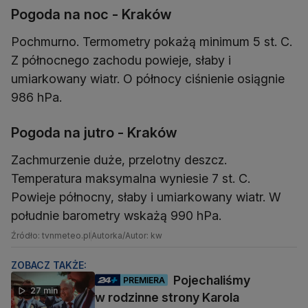
Pogoda na noc - Kraków
Pochmurno. Termometry pokażą minimum 5 st. C.
Z północnego zachodu powieje, słaby i
umiarkowany wiatr. O północy ciśnienie osiągnie
986 hPa.
Pogoda na jutro - Kraków
Zachmurzenie duże, przelotny deszcz.
Temperatura maksymalna wyniesie 7 st. C.
Powieje północny, słaby i umiarkowany wiatr. W
południe barometry wskażą 990 hPa.
Źródło: tvnmeteo.pl
Autorka/Autor: kw
ZOBACZ TAKŻE:
Pojechaliśmy
PREMIERA
27 min
w rodzinne strony Karola