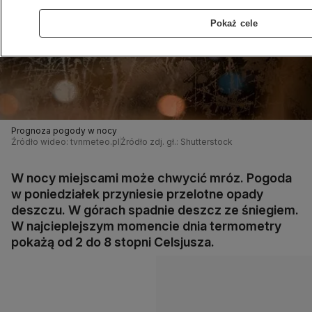
Pokaż cele
Prognoza pogody w nocy
Źródło wideo: tvnmeteo.pl
Źródło zdj. gł.: Shutterstock
W nocy miejscami może chwycić mróz. Pogoda
w poniedziałek przyniesie przelotne opady
deszczu. W górach spadnie deszcz ze śniegiem.
W najcieplejszym momencie dnia termometry
pokażą od 2 do 8 stopni Celsjusza.