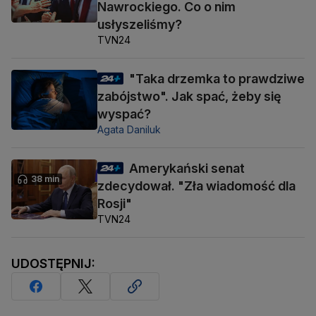
Nawrockiego. Co o nim
usłyszeliśmy?
TVN24
"Taka drzemka to prawdziwe
zabójstwo". Jak spać, żeby się
wyspać?
Agata Daniluk
Amerykański senat
38 min
zdecydował. "Zła wiadomość dla
Rosji"
TVN24
UDOSTĘPNIJ: