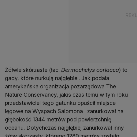
Żółwie skórzaste (łac.
Dermochelys coriacea
) to
gady, które nurkują najgłębiej. Jak podała
amerykańska organizacja pozarządowa The
Nature Conservancy, jakiś czas temu w tym roku
przedstawiciel tego gatunku opuścił miejsce
lęgowe na Wyspach Salomona i zanurkował na
głębokość 1344 metrów pod powierzchnię
oceanu. Dotychczas najgłębiej zanurkował inny
żółw skórzasty, którego 1280 metrów zostało