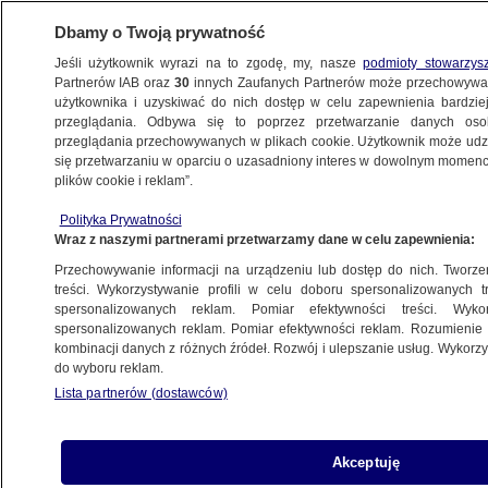
Dbamy o Twoją prywatność
Jeśli użytkownik wyrazi na to zgodę, my, nasze
podmioty stowarzys
Partnerów IAB oraz
30
innych Zaufanych Partnerów może przechowywa
METEO
użytkownika i uzyskiwać do nich dostęp w celu zapewnienia bardzi
przeglądania. Odbywa się to poprzez przetwarzanie danych os
przeglądania przechowywanych w plikach cookie. Użytkownik może udzie
NAUKA
się przetwarzaniu w oparciu o uzasadniony interes w dowolnym momencie
plików cookie i reklam”.
"Spektakularny" wyczyn żółwia może
Polityka Prywatności
trafić do Księgi rekordów Guinnessa
Wraz z naszymi partnerami przetwarzamy dane w celu zapewnienia:
Przechowywanie informacji na urządzeniu lub dostęp do nich. Tworzeni
15.06.2024, 15:51
treści. Wykorzystywanie profili w celu doboru spersonalizowanych tr
spersonalizowanych reklam. Pomiar efektywności treści. Wyko
spersonalizowanych reklam. Pomiar efektywności reklam. Rozumienie o
Udostępnij
kombinacji danych z różnych źródeł. Rozwój i ulepszanie usług. Wykor
do wyboru reklam.
Lista partnerów (dostawców)
Akceptuję