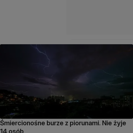
Śmiercionośne burze z piorunami. Nie żyje
14 osób