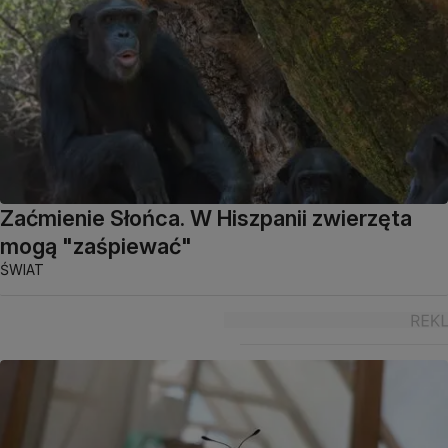
Zaćmienie Słońca. W Hiszpanii zwierzęta
mogą "zaśpiewać"
ŚWIAT