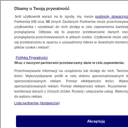
Dbamy o Twoją prywatność
Jeśli użytkownik wyrazi na to zgodę, my, nasze
podmioty stowarzys
Partnerów IAB oraz
30
innych Zaufanych Partnerów może przechowywa
METEO
użytkownika i uzyskiwać do nich dostęp w celu zapewnienia bardzi
przeglądania. Odbywa się to poprzez przetwarzanie danych os
przeglądania przechowywanych w plikach cookie. Użytkownik może udzie
NAJNOWSZE
się przetwarzaniu w oparciu o uzasadniony interes w dowolnym momencie
plików cookie i reklam”.
Tłok na Mount Everest. 200 osób
Polityka Prywatności
na weekend
Wraz z naszymi partnerami przetwarzamy dane w celu zapewnienia:
Przechowywanie informacji na urządzeniu lub dostęp do nich. Tworzeni
23.05.2012, 09:47
treści. Wykorzystywanie profili w celu doboru spersonalizowanych tr
spersonalizowanych reklam. Pomiar efektywności treści. Wyko
spersonalizowanych reklam. Pomiar efektywności reklam. Rozumienie o
Udostępnij
kombinacji danych z różnych źródeł. Rozwój i ulepszanie usług. Wykor
do wyboru reklam.
Lista partnerów (dostawców)
Akceptuję