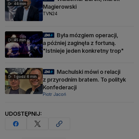
44 min
Magierowski
TVN24
Była mózgiem operacji,
45 min
a później zaginęła z fortuną.
"Istnieje jeden konkretny trop"
Machulski mówi o relacji
1 godz 6 min
z przyrodnim bratem. To polityk
Konfederacji
Piotr Jacoń
UDOSTĘPNIJ: