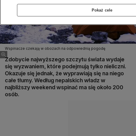
Pokaż cele
Wspinacze czekają w obozach na odpowiednią pogodę
Zdobycie najwyższego szczytu świata wydaje
się wyzwaniem, które podejmują tylko nieliczni.
Okazuje się jednak, że wyprawiają się na niego
całe tłumy. Według nepalskich władz w
najbliższy weekend wspinać ma się około 200
osób.