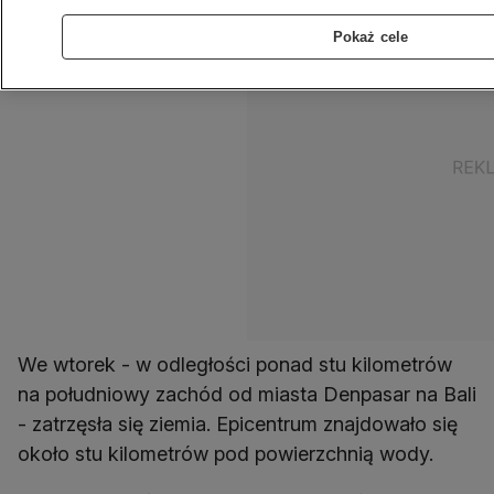
Pokaż cele
We wtorek - w odległości ponad stu kilometrów
na południowy zachód od miasta Denpasar na Bali
- zatrzęsła się ziemia. Epicentrum znajdowało się
około stu kilometrów pod powierzchnią wody.