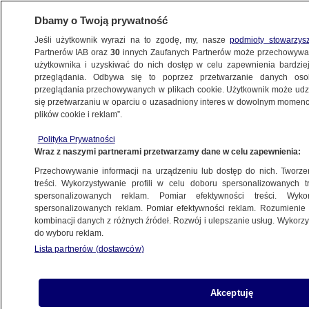
Dbamy o Twoją prywatność
Jeśli użytkownik wyrazi na to zgodę, my, nasze
podmioty stowarzys
Partnerów IAB oraz
30
innych Zaufanych Partnerów może przechowywa
METEO
użytkownika i uzyskiwać do nich dostęp w celu zapewnienia bardzi
przeglądania. Odbywa się to poprzez przetwarzanie danych os
przeglądania przechowywanych w plikach cookie. Użytkownik może udzie
NAJNOWSZE
się przetwarzaniu w oparciu o uzasadniony interes w dowolnym momencie
plików cookie i reklam”.
Silne trzęsienie ziemi na Bali. Ucierpiały
Polityka Prywatności
świątynie i domy mieszkalne
Wraz z naszymi partnerami przetwarzamy dane w celu zapewnienia:
Przechowywanie informacji na urządzeniu lub dostęp do nich. Tworzeni
16.07.2019, 09:26
treści. Wykorzystywanie profili w celu doboru spersonalizowanych tr
spersonalizowanych reklam. Pomiar efektywności treści. Wyko
spersonalizowanych reklam. Pomiar efektywności reklam. Rozumienie o
Udostępnij
kombinacji danych z różnych źródeł. Rozwój i ulepszanie usług. Wykor
do wyboru reklam.
Wtorkowy poranek był bardzo niebezpieczny dla
Lista partnerów (dostawców)
przebywających w okolicy miasta Denpasar na
indonezyjskiej wyspie Bali. Doszło do trzęsienia
ziemi. Ucierpiały świątynie i budynki mieszkalne.
Akceptuję