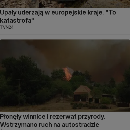
Upały uderzają w europejskie kraje. "To
katastrofa"
TVN24
Płonęły winnice i rezerwat przyrody.
Wstrzymano ruch na autostradzie