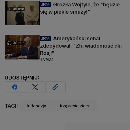
Groziła Wojtyle, że "będzie
45 min
się w piekle smażył"
Amerykański senat
38 min
zdecydował. "Zła wiadomość dla
Rosji"
TVN24
UDOSTĘPNIJ:
TAGI:
Indonezja
trzęsienie ziemi