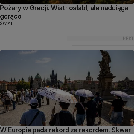
Pożary w Grecji. Wiatr osłabł, ale nadciąga
gorąco
ŚWIAT
W Europie pada rekord za rekordem. Skwar