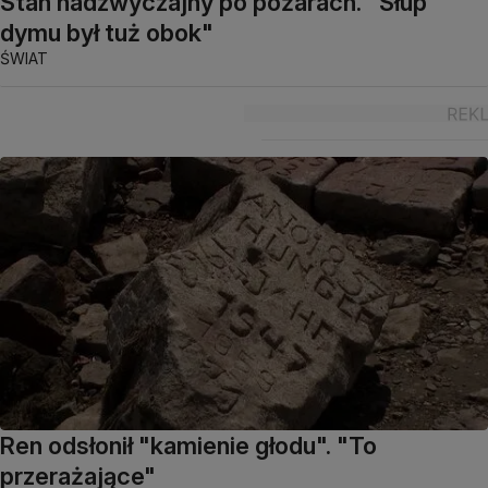
Stan nadzwyczajny po pożarach. "Słup
dymu był tuż obok"
ŚWIAT
Ren odsłonił "kamienie głodu". "To
przerażające"