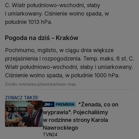
C. Wiatr południowo-wschodni, słaby
i umiarkowany. Ciśnienie wolno spada, w
południe 1013 hPa.
Pogoda na dziś - Kraków
Pochmurno, mglisto, w ciągu dnia większe
przejaśnienia i rozpogodzenia. Temp. maks. 6 st. C.
Wiatr południowo-wschodni, słaby i umiarkowany.
Ciśnienie wolno spada, w południe 1000 hPa.
Źródło: tvnmeteo.pl
Autorka/Autor: map
ZOBACZ TAKŻE:
"Żenada, co on
PREMIERA
27 min
wyprawia". Pojechaliśmy
w rodzinne strony Karola
Nawrockiego
TVN24