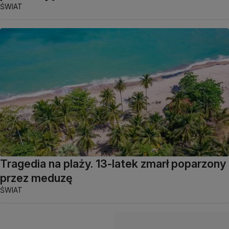
ŚWIAT
Tragedia na plaży. 13-latek zmarł poparzony
przez meduzę
ŚWIAT