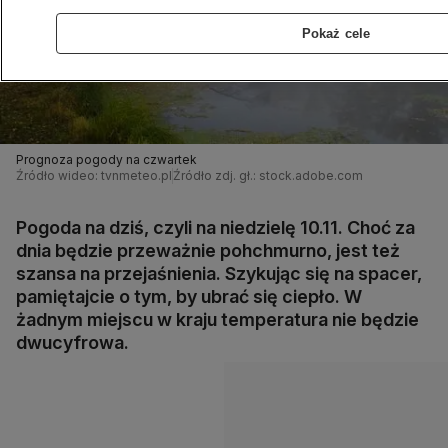
Pokaż cele
Prognoza pogody na czwartek
Źródło wideo: tvnmeteo.pl
Źródło zdj. gł.: stock.adobe.com
Pogoda na dziś, czyli na niedzielę 10.11. Choć za
dnia będzie przeważnie pohchmurno, jest też
szansa na przejaśnienia. Szykując się na spacer,
pamiętajcie o tym, by ubrać się ciepło. W
żadnym miejscu w kraju temperatura nie będzie
dwucyfrowa.