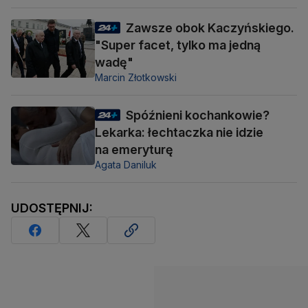
Zawsze obok Kaczyńskiego.
"Super facet, tylko ma jedną
wadę"
Marcin Złotkowski
Spóźnieni kochankowie?
Lekarka: łechtaczka nie idzie
na emeryturę
Agata Daniluk
UDOSTĘPNIJ: