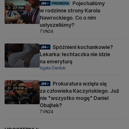
Pojechaliśmy
PREMIERA
27 min
w rodzinne strony Karola
Nawrockiego. Co o nim
usłyszeliśmy?
TVN24
Spóźnieni kochankowie?
Lekarka: łechtaczka nie idzie
na emeryturę
Agata Daniluk
Prokuratura wzięła się
28 min
za człowieka Kaczyńskiego. Już
nie "wszystko mogę" Daniel
Obajtek?
TVN24