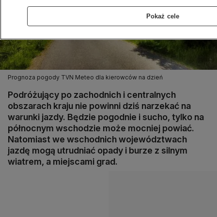
Pokaż cele
Prognoza pogody TVN Meteo dla kierowców na dzień
Podróżujący po zachodnich i centralnych
obszarach kraju nie powinni dziś narzekać na
warunki jazdy. Będzie pogodnie i sucho, tylko na
północnym wschodzie może mocniej powiać.
Natomiast we wschodnich województwach
jazdę mogą utrudniać opady i burze z silnym
wiatrem, a miejscami grad.