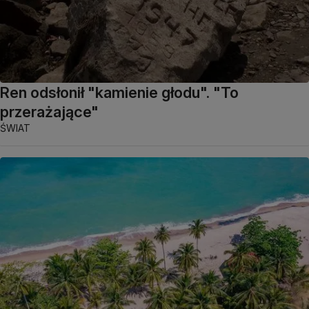
Ren odsłonił "kamienie głodu". "To
przerażające"
ŚWIAT