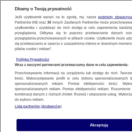
Dbamy o Twoją prywatność
Jeśli użytkownik wyrazi na to zgodę, my, nasze
podmioty stowarzys
Partnerów IAB oraz
30
innych Zaufanych Partnerów może przechowywa
METEO
użytkownika i uzyskiwać do nich dostęp w celu zapewnienia bardzi
przeglądania. Odbywa się to poprzez przetwarzanie danych os
przeglądania przechowywanych w plikach cookie. Użytkownik może udzie
NAJNOWSZE
się przetwarzaniu w oparciu o uzasadniony interes w dowolnym momencie
plików cookie i reklam”.
Niebezpiecznie w czasie burz. Uważajcie
Polityka Prywatności
na wschodzie!
Wraz z naszymi partnerami przetwarzamy dane w celu zapewnienia:
Przechowywanie informacji na urządzeniu lub dostęp do nich. Tworzeni
21.05.2012, 07:00
treści. Wykorzystywanie profili w celu doboru spersonalizowanych tr
spersonalizowanych reklam. Pomiar efektywności treści. Wyko
spersonalizowanych reklam. Pomiar efektywności reklam. Rozumienie o
Udostępnij
kombinacji danych z różnych źródeł. Rozwój i ulepszanie usług. Wykor
do wyboru reklam.
Lista partnerów (dostawców)
Akceptuję