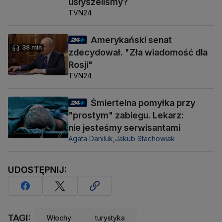
usłyszeliśmy?
TVN24
Amerykański senat
38 min
zdecydował. "Zła wiadomość dla
Rosji"
TVN24
Śmiertelna pomyłka przy
"prostym" zabiegu. Lekarz:
nie jesteśmy serwisantami
Agata Daniluk,
Jakub Stachowiak
UDOSTĘPNIJ:
TAGI:
Włochy
turystyka