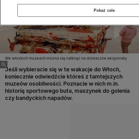
Pokaż cele
We włoskich muzeach można się natknąć na dziwaczne eksponaty
Jeśli wybieracie się w te wakacje do Włoch,
koniecznie odwiedźcie któreś z tamtejszych
muzeów osobliwości. Poznacie w nich m.in.
historię sportowego buta, maszynek do golenia
czy bandyckich napadów.