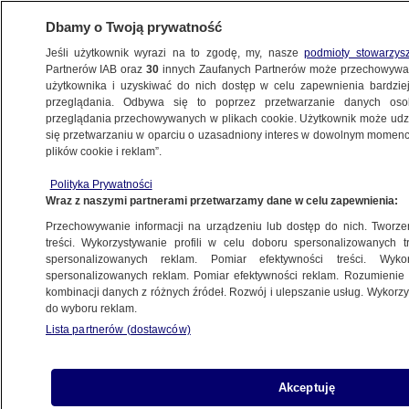
Dbamy o Twoją prywatność
Jeśli użytkownik wyrazi na to zgodę, my, nasze
podmioty stowarzys
Partnerów IAB oraz
30
innych Zaufanych Partnerów może przechowywa
METEO
użytkownika i uzyskiwać do nich dostęp w celu zapewnienia bardzi
przeglądania. Odbywa się to poprzez przetwarzanie danych os
przeglądania przechowywanych w plikach cookie. Użytkownik może udzie
NAJNOWSZE
się przetwarzaniu w oparciu o uzasadniony interes w dowolnym momencie
plików cookie i reklam”.
Muzeum Rozbojów i Bandytyzmu
Polityka Prywatności
czy dwanaście tysięcy ołowianych
Wraz z naszymi partnerami przetwarzamy dane w celu zapewnienia:
żołnierzyków?
Przechowywanie informacji na urządzeniu lub dostęp do nich. Tworzeni
treści. Wykorzystywanie profili w celu doboru spersonalizowanych tr
1.04.2012, 14:04
spersonalizowanych reklam. Pomiar efektywności treści. Wyko
spersonalizowanych reklam. Pomiar efektywności reklam. Rozumienie o
kombinacji danych z różnych źródeł. Rozwój i ulepszanie usług. Wykor
Udostępnij
do wyboru reklam.
Lista partnerów (dostawców)
Akceptuję