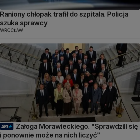
Raniony chłopak trafił do szpitala. Policja
szuka sprawcy
WROCŁAW
Załoga Morawieckiego. "Sprawdzili się
i ponownie może na nich liczyć"