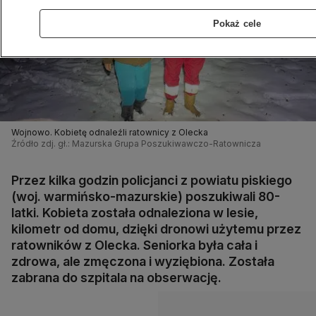
Pokaż cele
Wojnowo. Kobietę odnaleźli ratownicy z Olecka
Źródło zdj. gł.: Mazurska Grupa Poszukiwawczo-Ratownicza
Przez kilka godzin policjanci z powiatu piskiego
(woj. warmińsko-mazurskie) poszukiwali 80-
latki. Kobieta została odnaleziona w lesie,
kilometr od domu, dzięki dronowi użytemu przez
ratowników z Olecka. Seniorka była cała i
zdrowa, ale zmęczona i wyziębiona. Została
zabrana do szpitala na obserwację.