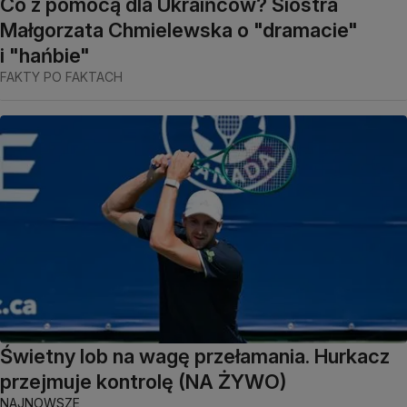
Co z pomocą dla Ukraińców? Siostra
Małgorzata Chmielewska o "dramacie"
i "hańbie"
FAKTY PO FAKTACH
Świetny lob na wagę przełamania. Hurkacz
przejmuje kontrolę (NA ŻYWO)
NAJNOWSZE