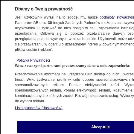
Dbamy o Twoją prywatność
Jeśli użytkownik wyrazi na to zgodę, my, nasze
podmioty stowarzys
Partnerów IAB oraz
30
innych Zaufanych Partnerów może przechowywa
użytkownika i uzyskiwać do nich dostęp w celu zapewnienia bardzi
przeglądania. Odbywa się to poprzez przetwarzanie danych os
przeglądania przechowywanych w plikach cookie. Użytkownik może udzie
TRÓJMIASTO
się przetwarzaniu w oparciu o uzasadniony interes w dowolnym momencie
plików cookie i reklam”.
Zagubiona 80-latka błąkała się po lesie.
Polityka Prywatności
Odnaleziono ją dzięki dronowi z kamerą
Wraz z naszymi partnerami przetwarzamy dane w celu zapewnienia:
termowizyjną
Przechowywanie informacji na urządzeniu lub dostęp do nich. Tworzeni
treści. Wykorzystywanie profili w celu doboru spersonalizowanych tr
21.12.2022, 15:08
spersonalizowanych reklam. Pomiar efektywności treści. Wyko
spersonalizowanych reklam. Pomiar efektywności reklam. Rozumienie o
kombinacji danych z różnych źródeł. Rozwój i ulepszanie usług. Wykor
Udostępnij
do wyboru reklam.
Lista partnerów (dostawców)
Akceptuję