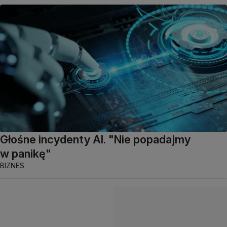
Głośne incydenty AI. "Nie popadajmy
w panikę"
BIZNES