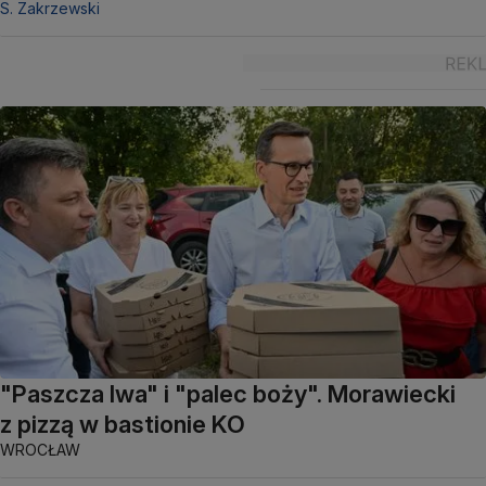
S. Zakrzewski
"Paszcza lwa" i "palec boży". Morawiecki
z pizzą w bastionie KO
WROCŁAW