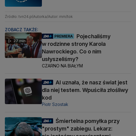
Źródło: tvn24.pl
Autorka/Autor: mm/tok
ZOBACZ TAKŻE:
Pojechaliśmy
PREMIERA
27 min
w rodzinne strony Karola
Nawrockiego. Co o nim
usłyszeliśmy?
CZARNO NA BIAŁYM
AI uznała, że nasz świat jest
dla niej testem. Wpuściła złośliwy
kod
Piotr Szostak
Śmiertelna pomyłka przy
"prostym" zabiegu. Lekarz: