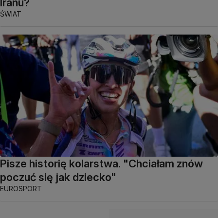
Iranu?
ŚWIAT
Pisze historię kolarstwa. "Chciałam znów
poczuć się jak dziecko"
EUROSPORT