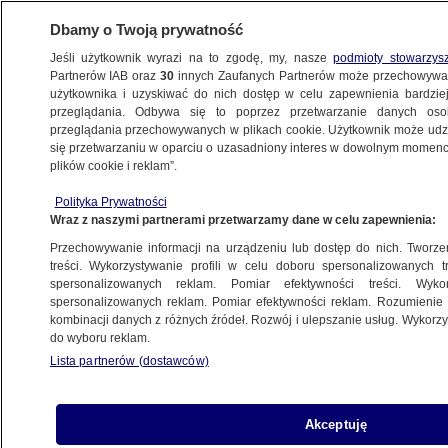
Dbamy o Twoją prywatność
Jeśli użytkownik wyrazi na to zgodę, my, nasze
podmioty stowarzys
Partnerów IAB oraz
30
innych Zaufanych Partnerów może przechowywa
użytkownika i uzyskiwać do nich dostęp w celu zapewnienia bardzi
przeglądania. Odbywa się to poprzez przetwarzanie danych os
przeglądania przechowywanych w plikach cookie. Użytkownik może udzie
TRÓJMIASTO
się przetwarzaniu w oparciu o uzasadniony interes w dowolnym momencie
plików cookie i reklam”.
Tajemnica zabójstwa rozwikłana po 14
Polityka Prywatności
latach. Zabił młody kochanek, żona ofiary
Wraz z naszymi partnerami przetwarzamy dane w celu zapewnienia:
miała pomagać
Przechowywanie informacji na urządzeniu lub dostęp do nich. Tworzeni
treści. Wykorzystywanie profili w celu doboru spersonalizowanych tr
3.01.2022, 11:49
spersonalizowanych reklam. Pomiar efektywności treści. Wyko
spersonalizowanych reklam. Pomiar efektywności reklam. Rozumienie o
kombinacji danych z różnych źródeł. Rozwój i ulepszanie usług. Wykor
Udostępnij
do wyboru reklam.
Lista partnerów (dostawców)
Akceptuję