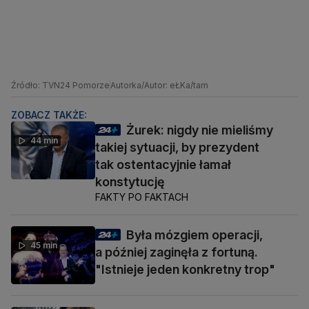
Źródło: TVN24 Pomorze
Autorka/Autor: eŁKa/tam
ZOBACZ TAKŻE:
Żurek: nigdy nie mieliśmy
44 min
takiej sytuacji, by prezydent
tak ostentacyjnie łamał
konstytucję
FAKTY PO FAKTACH
Była mózgiem operacji,
45 min
a później zaginęła z fortuną.
"Istnieje jeden konkretny trop"