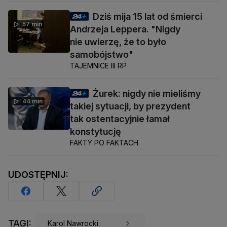
Dziś mija 15 lat od śmierci
57 min
Andrzeja Leppera. "Nigdy
nie uwierzę, że to było
samobójstwo"
TAJEMNICE III RP
Żurek: nigdy nie mieliśmy
44 min
takiej sytuacji, by prezydent
tak ostentacyjnie łamał
konstytucję
FAKTY PO FAKTACH
UDOSTĘPNIJ:
TAGI:
Karol Nawrocki