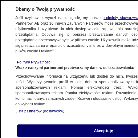
Dbamy o Twoją prywatność
Jeśli użytkownik wyrazi na to zgodę, my, nasze
podmioty stowarzys
Partnerów IAB oraz
30
innych Zaufanych Partnerów może przechowywa
użytkownika i uzyskiwać do nich dostęp w celu zapewnienia bardzi
przeglądania. Odbywa się to poprzez przetwarzanie danych os
przeglądania przechowywanych w plikach cookie. Użytkownik może udzie
TRÓJMIASTO
się przetwarzaniu w oparciu o uzasadniony interes w dowolnym momencie
plików cookie i reklam”.
Sprawa apartamentów w muzeum.
Polityka Prywatności
Przesłuchano wielu świadków, Karola
Wraz z naszymi partnerami przetwarzamy dane w celu zapewnienia:
Nawrockiego jeszcze nie
Przechowywanie informacji na urządzeniu lub dostęp do nich. Tworzeni
treści. Wykorzystywanie profili w celu doboru spersonalizowanych tr
30.05.2025, 14:25
spersonalizowanych reklam. Pomiar efektywności treści. Wyko
spersonalizowanych reklam. Pomiar efektywności reklam. Rozumienie o
kombinacji danych z różnych źródeł. Rozwój i ulepszanie usług. Wykor
Posłuchaj artykułu
do wyboru reklam.
Czyta lektor AI
Lista partnerów (dostawców)
Akceptuję