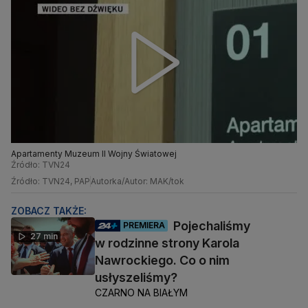
Apartamenty Muzeum II Wojny Światowej
Źródło: TVN24
Źródło: TVN24, PAP
Autorka/Autor: MAK/tok
ZOBACZ TAKŻE:
Pojechaliśmy
PREMIERA
27 min
w rodzinne strony Karola
Nawrockiego. Co o nim
usłyszeliśmy?
CZARNO NA BIAŁYM