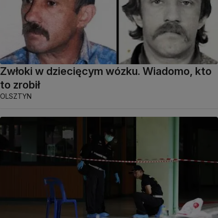
Zwłoki w dziecięcym wózku. Wiadomo, kto
to zrobił
OLSZTYN