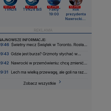
NA ŻYWO
NA ŻYWO
NA ŻYWO
NA ŻYWO
TVN24
TVN24 BiS
"Fakty"
Rok
19:00
prezydenta
Nawrockieg
o
NAJNOWSZE INFORMACJE:
19:46
Świetny mecz Świątek w Toronto. Rosła z
każdą piłką
19:43
Gdzie jest burza? Grzmoty słychać w
ośmiu województwach
19:42
Nawrocki w przemówieniu: chcę zmienić
model prezydentury
19:31
Lech ma wielką przewagę, ale goli na razie
brak
Zobacz wszystkie