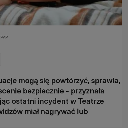
a/PAP
acje mogą się powtórzyć, sprawia,
 scenie bezpiecznie - przyznała
ąc ostatni incydent w Teatrze
widzów miał nagrywać lub