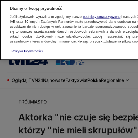
Dbamy o Twoją prywatność
Jeśli użytkownik wyrazi na to zgodę, my, nasze
podmioty stowarzyszone
i naszych
IAB oraz
30
innych Zaufanych Partnerów może przechowywać dane osobowe na ur
uzyskiwać do nich dostęp w celu zapewnienia bardziej spersonalizowanego sposo
się to poprzez przetwarzanie danych osobowych zebranych z danych przegląd
plikach cookie. Użytkownik może udzielić/wycofać zgodę i sprzeciwić się pr
uzasadniony interes w dowolnym momencie, klikając przycisk „Ustawienia plików cook
Polityka Prywatności
Oglądaj TVN24
Najnowsze
Fakty
Świat
Polska
Regionalne
TRÓJMIASTO
Aktorka "nie czuje się bezpi
którzy "nie mieli skrupułów"