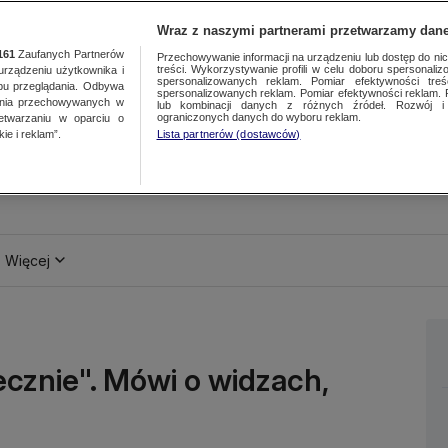
Wraz z naszymi partnerami przetwarzamy dane
161
Zaufanych Partnerów
Przechowywanie informacji na urządzeniu lub dostęp do nich.
treści. Wykorzystywanie profili w celu doboru spersonalizo
ządzeniu użytkownika i
spersonalizowanych reklam. Pomiar efektywności treś
bu przeglądania. Odbywa
spersonalizowanych reklam. Pomiar efektywności reklam. 
ania przechowywanych w
lub kombinacji danych z różnych źródeł. Rozwój i 
ograniczonych danych do wyboru reklam.
zetwarzaniu w oparciu o
ie i reklam”.
Lista partnerów (dostawców)
Więcej
ecznie". Mówi o widzach,