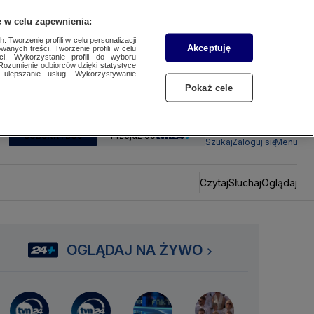
 w celu zapewnienia:
 Tworzenie profili w celu personalizacji
Akceptuję
wanych treści. Tworzenie profili w celu
ci. Wykorzystanie profili do wyboru
Rozumienie odbiorców dzięki statystyce
ulepszanie usług. Wykorzystywanie
Pokaż cele
SUBSKRYBUJ
Przejdź do
Szukaj
Zaloguj się
Menu
Czytaj
Słuchaj
Oglądaj
OGLĄDAJ NA ŻYWO