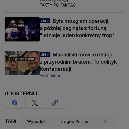
FAKTY PO FAKTACH
Była mózgiem operacji,
45 min
a później zaginęła z fortuną.
"Istnieje jeden konkretny trop"
Machulski mówi o relacji
1 godz 6 min
z przyrodnim bratem. To polityk
Konfederacji
Piotr Jacoń
UDOSTĘPNIJ:
TAGI:
Wypadek
Drogi w Polsce