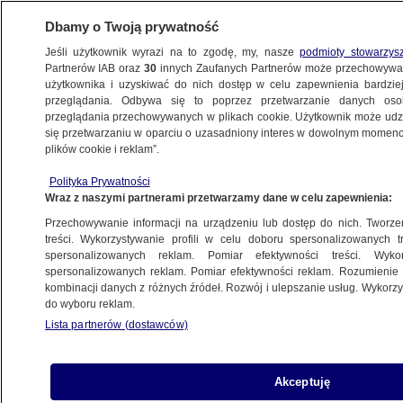
Dbamy o Twoją prywatność
Jeśli użytkownik wyrazi na to zgodę, my, nasze
podmioty stowarzys
Partnerów IAB oraz
30
innych Zaufanych Partnerów może przechowywa
użytkownika i uzyskiwać do nich dostęp w celu zapewnienia bardzi
przeglądania. Odbywa się to poprzez przetwarzanie danych os
przeglądania przechowywanych w plikach cookie. Użytkownik może udzie
TRÓJMIASTO
się przetwarzaniu w oparciu o uzasadniony interes w dowolnym momencie
plików cookie i reklam”.
Śmiertelny wypadek na Kaszubach. Jedna
Polityka Prywatności
osoba nie żyje, dwie poważnie ranne
Wraz z naszymi partnerami przetwarzamy dane w celu zapewnienia:
Przechowywanie informacji na urządzeniu lub dostęp do nich. Tworzeni
10.11.2024, 10:06
treści. Wykorzystywanie profili w celu doboru spersonalizowanych tr
spersonalizowanych reklam. Pomiar efektywności treści. Wyko
spersonalizowanych reklam. Pomiar efektywności reklam. Rozumienie o
Udostępnij
kombinacji danych z różnych źródeł. Rozwój i ulepszanie usług. Wykor
do wyboru reklam.
Lista partnerów (dostawców)
Akceptuję