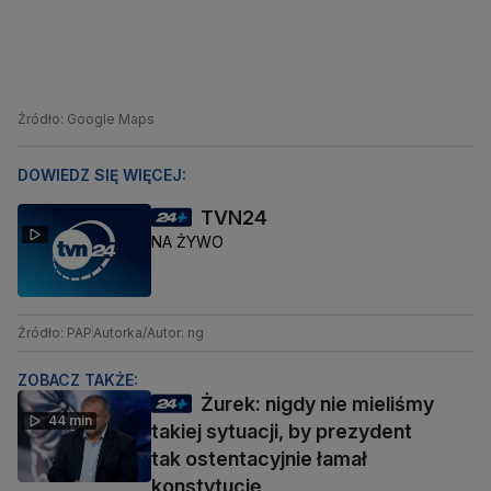
Źródło: Google Maps
DOWIEDZ SIĘ WIĘCEJ:
TVN24
NA ŻYWO
Źródło: PAP
Autorka/Autor: ng
ZOBACZ TAKŻE:
Żurek: nigdy nie mieliśmy
44 min
takiej sytuacji, by prezydent
tak ostentacyjnie łamał
konstytucję