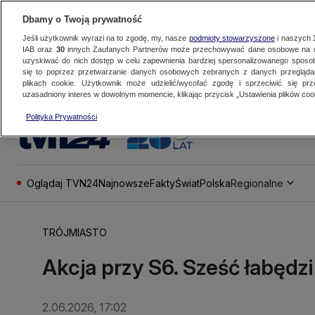
Dbamy o Twoją prywatność
Jeśli użytkownik wyrazi na to zgodę, my, nasze
podmioty stowarzyszone
i naszych
IAB oraz
30
innych Zaufanych Partnerów może przechowywać dane osobowe na ur
uzyskiwać do nich dostęp w celu zapewnienia bardziej spersonalizowanego sposo
się to poprzez przetwarzanie danych osobowych zebranych z danych przegląd
plikach cookie. Użytkownik może udzielić/wycofać zgodę i sprzeciwić się pr
uzasadniony interes w dowolnym momencie, klikając przycisk „Ustawienia plików cook
Polityka Prywatności
Oglądaj TVN24
Najnowsze
Fakty
Świat
Polska
Regionalne
TRÓJMIASTO
Akcja przy S6. Sześć łabęd
2.06.2026, 17:02