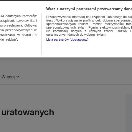
Wraz z naszymi partnerami przetwarzamy dane
161
Zaufanych Partnerów
Przechowywanie informacji na urządzeniu lub dostęp do nich.
treści. Wykorzystywanie profili w celu doboru spersonalizo
ządzeniu użytkownika i
spersonalizowanych reklam. Pomiar efektywności treś
bu przeglądania. Odbywa
spersonalizowanych reklam. Pomiar efektywności reklam. 
ania przechowywanych w
lub kombinacji danych z różnych źródeł. Rozwój i 
ograniczonych danych do wyboru reklam.
zetwarzaniu w oparciu o
ie i reklam”.
Lista partnerów (dostawców)
Więcej
zi uratowanych