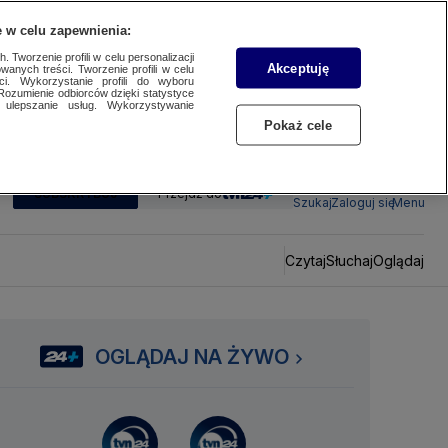
 w celu zapewnienia:
 Tworzenie profili w celu personalizacji
Akceptuję
wanych treści. Tworzenie profili w celu
ci. Wykorzystanie profili do wyboru
Rozumienie odbiorców dzięki statystyce
ulepszanie usług. Wykorzystywanie
Pokaż cele
SUBSKRYBUJ
Przejdź do
Szukaj
Zaloguj się
Menu
Czytaj
Słuchaj
Oglądaj
OGLĄDAJ NA ŻYWO