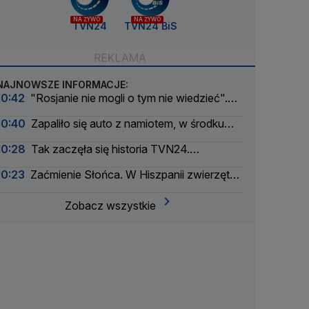
NA ŻYWO
NA ŻYWO
TVN24
TVN24 BiS
NAJNOWSZE INFORMACJE:
10:42
"Rosjanie nie mogli o tym nie wiedzieć".
Zabili trzyletnie dziecko
10:40
Zapaliło się auto z namiotem, w środku
spała rodzina. Chwile grozy na kempingu
10:28
Tak zaczęła się historia TVN24.
"Założyliśmy takie urocze koszulki"
10:23
Zaćmienie Słońca. W Hiszpanii zwierzęta
mogą "zaśpiewać"
Zobacz wszystkie