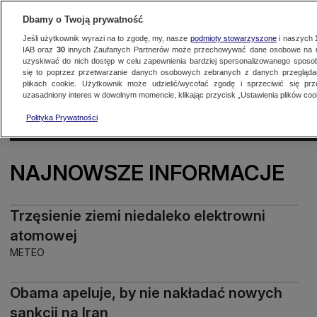
Dbamy o Twoją prywatność
Jeśli użytkownik wyrazi na to zgodę, my, nasze
podmioty stowarzyszone
i naszych
IAB oraz
30
innych Zaufanych Partnerów może przechowywać dane osobowe na ur
uzyskiwać do nich dostęp w celu zapewnienia bardziej spersonalizowanego sposo
się to poprzez przetwarzanie danych osobowych zebranych z danych przegląd
Oglądaj TVN24
Najnowsze
Fakty
Świat
Polska
Regionalne
plikach cookie. Użytkownik może udzielić/wycofać zgodę i sprzeciwić się pr
uzasadniony interes w dowolnym momencie, klikając przycisk „Ustawienia plików cook
KONFLIKT NA BLISKIM WSCH
Polityka Prywatności
NAJNOWSZE INFORMACJE
Trzęsienie ziemi niedaleko elektrowni
atomowej
METEO
Obama apeluje, by nie nakładać nowych
sankcji na Iran