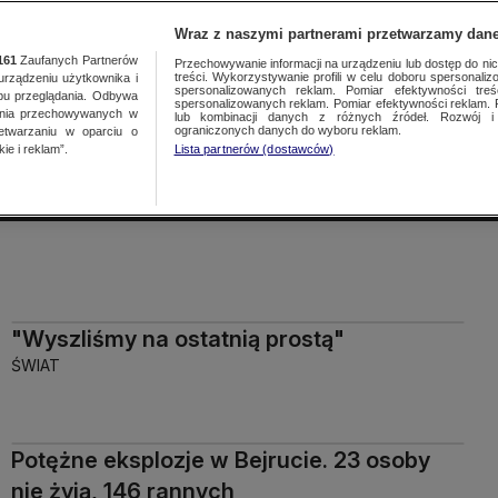
Wraz z naszymi partnerami przetwarzamy dane
161
Zaufanych Partnerów
Przechowywanie informacji na urządzeniu lub dostęp do nich.
treści. Wykorzystywanie profili w celu doboru spersonalizo
ządzeniu użytkownika i
spersonalizowanych reklam. Pomiar efektywności treś
bu przeglądania. Odbywa
spersonalizowanych reklam. Pomiar efektywności reklam. 
ania przechowywanych w
lub kombinacji danych z różnych źródeł. Rozwój i 
Więcej
ograniczonych danych do wyboru reklam.
zetwarzaniu w oparciu o
ie i reklam”.
Lista partnerów (dostawców)
ODZIE
"Wyszliśmy na ostatnią prostą"
ŚWIAT
Potężne eksplozje w Bejrucie. 23 osoby
nie żyją, 146 rannych