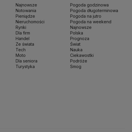
ki
Michał Kamiński
Najnowsze
Pogoda godzinowa
ny Narodowej
Ministerstwo Rolnictwa
Notowania
Pogoda długoterminowa
wo Finansów
Ministerstwo Klimatu i Środowiska
Pieniądze
Pogoda na jutro
o Spraw Zagranicznych
Nieruchomości
Moskwa
Pogoda na weekend
Rynki
Najnowsze
 Zdrowia
NASA
NATO
Niemcy
Nord Stream 2
Dla firm
Polska
ka
Pentagon
Piotr Gliński
PIT
PKB Polski
PKO BP
Handel
Prognoza
ść
Prezes NBP Adam Glapiński
Prezydent RP
Ze świata
Świat
Tech
Nauka
sja
Ryszard Petru
Ryszard Kalisz
Moto
Ciekawostki
 terytorialny
Sędziowie
Sejm
Senat RP
Dla seniora
Podróże
werenna Polska
Sztuczna inteligencja
Turystyka
Smog
jska
UOKiK
USA
Władysław Kosiniak-Kamysz
kie 2025
Zjednoczona Prawica