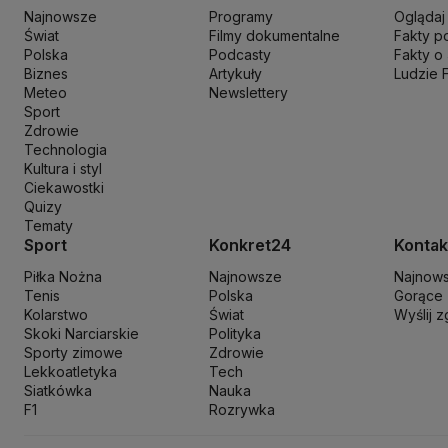
Maciej Wąsik
Marcin Przydacz
Marcin Kierwiński
Marian Banaś
Mar
Najnowsze
Programy
Oglądaj
Ministerstwo Aktywów Państwowych
Ministerstwo Edukacji i Nau
Świat
Filmy dokumentalne
Fakty p
Ministerstwo Rozwoju i Technologii
Ministerstwo Sportu i Turysty
Polska
Podcasty
Fakty o
Ministerstwo Nauki i Szkolnictwa Wyższego
Biznes
Artykuły
Ministerstwo Sprawie
Ludzie 
Meteo
Newslettery
Naczelny Sąd Administracyjny
Najwyższa Izba Kontroli
Narodowe 
Sport
Nowa Lewica
Ordo Iuris
Organizacja Narodów Zjednoczonych
Orl
Zdrowie
PKP Cargo
PKP Intercity
PKP PLK
Platforma Obywatelska
PLL LO
Technologia
Kultura i styl
Prokuratura Krajowa
Przemysław Czarnek
Rada Europy
Rada Minis
Ciekawostki
Rzecznik Praw Dziecka
Rzecznik Praw Obywatelskich
Sąd Najwyż
Quizy
Sławomir Mentzen
Sojusz Lewicy Demokratycznej
Solidarna Polsk
Tematy
Szymon Hołownia
Tadeusz Rydzyk
TikTok
Tobiasz Bocheński
Tryb
Sport
Konkret24
Kontak
Włodzimierz Wróbel
WHO
Władimir Putin
Wołodymyr Zełenski
Woj
Piłka Nożna
Najnowsze
Najnow
Tenis
Polska
Gorące
Kolarstwo
Świat
Wyślij 
Skoki Narciarskie
Polityka
Sporty zimowe
Zdrowie
Lekkoatletyka
Tech
Siatkówka
Nauka
F1
Rozrywka