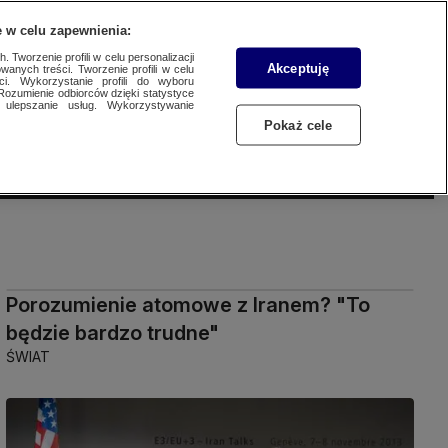
 w celu zapewnienia:
SUBSKRYBUJ
Przejdź do
Szukaj
Zaloguj się
Menu
 Tworzenie profili w celu personalizacji
Akceptuję
wanych treści. Tworzenie profili w celu
ci. Wykorzystanie profili do wyboru
Rozumienie odbiorców dzięki statystyce
ulepszanie usług. Wykorzystywanie
Czytaj
Słuchaj
Oglądaj
Pokaż cele
Porozumienie atomowe z Iranem? "To
będzie bardzo trudne"
ŚWIAT