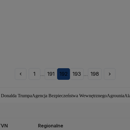
1
191
192
193
198
...
...
a Donalda Trumpa
Agencja Bezpieczeństwa Wewnętrznego
Agrounia
Al
ej Duda
Białoruś
Bitcoin
Biuro Bezpieczeństwa Narodowego
Bliski Wsc
by zakaźne
CIA
COVID-19
Cyberbezpieczeństwo
Daniel Obajtek
Darius
pot
Francja
Jacek Sasin
Jacek Sutryk
Jacek Siewiera
Jan Grabiec
Jarosław
owa
Kryptowaluty
Krzysztof Bosak
Krzysztof Hetman
Lasy Państwowe
Le
TVN
Regionalne