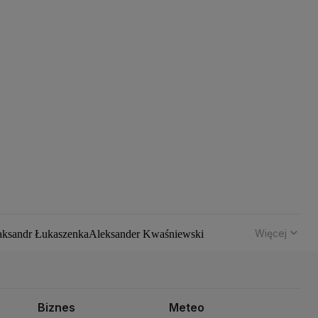
Więcej
aksandr Łukaszenka
Aleksander Kwaśniewski
hód
Bomba atomowa
Borys Budka
Bruksela
CBŚP
CBA
z Klimczak
Dariusz Korneluk
Dariusz Matecki
 Kaczyński
J.D. Vance
Joe Biden
Justin Trudeau
Kanada
ch Wałęsa
Lewica
Lotnisko Chopina
Lotto
Biznes
Meteo