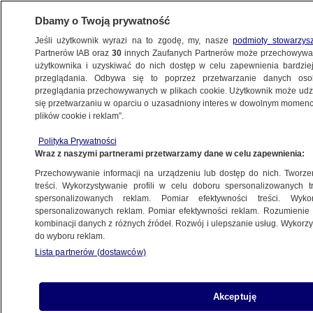
Dbamy o Twoją prywatność
Jeśli użytkownik wyrazi na to zgodę, my, nasze
podmioty stowarzys
Partnerów IAB oraz
30
innych Zaufanych Partnerów może przechowywa
użytkownika i uzyskiwać do nich dostęp w celu zapewnienia bardzi
przeglądania. Odbywa się to poprzez przetwarzanie danych os
przeglądania przechowywanych w plikach cookie. Użytkownik może udzie
WOŚP 2020 W TVN24
się przetwarzaniu w oparciu o uzasadniony interes w dowolnym momencie
plików cookie i reklam”.
WOŚP 2020. Jerzy Owsiak o 28.
Finale i problemach ochrony zdrowia
Polityka Prywatności
Wraz z naszymi partnerami przetwarzamy dane w celu zapewnienia:
WOŚP 2020
Przechowywanie informacji na urządzeniu lub dostęp do nich. Tworzeni
treści. Wykorzystywanie profili w celu doboru spersonalizowanych tr
spersonalizowanych reklam. Pomiar efektywności treści. Wyko
WOŚP 2020. Jurek Owsiak
spersonalizowanych reklam. Pomiar efektywności reklam. Rozumienie o
podsumował 28. Finał
kombinacji danych z różnych źródeł. Rozwój i ulepszanie usług. Wykor
WOŚP 2020
do wyboru reklam.
Lista partnerów (dostawców)
Gdańsk: otwarta aleja Pawła
Adamowicza
Akceptuję
TRÓJMIASTO