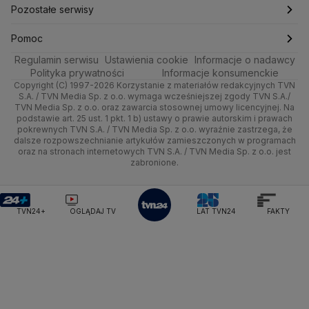
Kultura i styl
Trójmiasto
Rynki
Pogoda na weekend
Kolarstwo
Polska
Najnowsze
Pozostałe serwisy
Ministerstwo Infrastruktury
Ministerstwo Kultury
Ministerstwo Obrony Narodowej
Ciekawostki
Wrocław
Dla firm
Najnowsze
Skoki Narciarskie
Świat
Gorące Tematy
TVN
Pomoc
Ministerstwo Rolnictwa
Regulamin serwisu
Quizy
Ustawienia cookie
Informacje o nadawcy
Ministerstwo Rozwoju i Technologii
Kielce
Handel
Polska
Sporty zimowe
Polityka
Wyślij zgłoszenie
Dzień Dobry TVN
Centrum pomocy
Polityka prywatności
Informacje konsumenckie
Ministerstwo Sportu i Turystyki
Copyright (C) 1997-2026 Korzystanie z materiałów redakcyjnych TVN
Tematy
Kujawsko-pomorskie
Ze świata
Prognoza
Lekkoatletyka
Zdrowie
Uwaga TVN
Ministerstwo Cyfryzacji
Test zgodności
S.A. / TVN Media Sp. z o.o. wymaga wcześniejszej zgody TVN S.A./
TVN Media Sp. z o.o. oraz zawarcia stosownej umowy licencyjnej. Na
Ministerstwo Edukacji Narodowej
Lublin
podstawie art. 25 ust. 1 pkt. 1 b) ustawy o prawie autorskim i prawach
Tech
Świat
Siatkówka
Tech
HGTV
Oglądaj na TV
Ministerstwo Finansów
pokrewnych TVN S.A. / TVN Media Sp. z o.o. wyraźnie zastrzega, że
dalsze rozpowszechnianie artykułów zamieszczonych w programach
Ministerstwo Klimatu i Środowiska
Lubuskie
Moto
Nauka
F1
Nauka
TVN Turbo
Zrealizuj voucher
oraz na stronach internetowych TVN S.A. / TVN Media Sp. z o.o. jest
Ministerstwo Nauki i Szkolnictwa Wyższego
zabronione.
Olsztyn
Dla seniora
Ciekawostki
Ministerstwo Sprawiedliwości
Rozrywka
TVN Style
Ministerstwo Rodziny, Pracy i Polityki Społecznej
Opole
Turystyka
Podróże
TVN7
Ministerstwo Spraw Zagranicznych
Moskwa
TVN24+
OGLĄDAJ TV
LAT TVN24
FAKTY
Naczelny Sąd Administracyjny
Rzeszów
Smog
TTV
Najwyższa Izba Kontroli
Szczecin
Narodowe Centrum Badań i Rozwoju
Narodowy Bank Polski
Narodowy Fundusz Zdrowia
Białystok
NASA
NATO
Niemcy
Nord Stream 2
Nowa Lewica