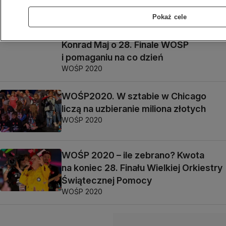
Pokaż cele
WOŚP 2020. Psycholog społeczny
Konrad Maj o 28. Finale WOŚP
i pomaganiu na co dzień
WOŚP 2020
WOŚP2020. W sztabie w Chicago
liczą na uzbieranie miliona złotych
WOŚP 2020
WOŚP 2020 – ile zebrano? Kwota
na koniec 28. Finału Wielkiej Orkiestry
Świątecznej Pomocy
WOŚP 2020