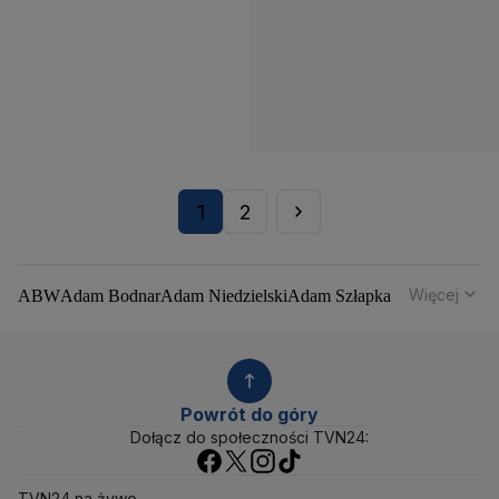
1
2
Więcej
ABW
Adam Bodnar
Adam Niedzielski
Adam Szłapka
Administracja Donalda Trumpa
Agencja Bezpieczeństwa Wewnętrznego
Agrounia
Alaksandr Łukaszenka
Aleksander Kwaśniewski
Aleksandra Dulkiewicz
Alert RCB
Powrót do góry
Ambasada USA w Polsce
Andrzej Duda
Białoruś
Dołącz do społeczności TVN24:
Bitcoin
Biuro Bezpieczeństwa Narodowego
Bliski Wschód
Bomba atomowa
Borys Budka
TVN24 na żywo