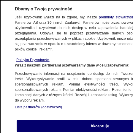
Dbamy o Twoją prywatność
Jeśli użytkownik wyrazi na to zgodę, my, nasze
podmioty stowarzys
Partnerów IAB oraz
30
innych Zaufanych Partnerów może przechowywa
użytkownika i uzyskiwać do nich dostęp w celu zapewnienia bardzi
przeglądania. Odbywa się to poprzez przetwarzanie danych os
przeglądania przechowywanych w plikach cookie. Użytkownik może udzie
TURCJA
się przetwarzaniu w oparciu o uzasadniony interes w dowolnym momencie
plików cookie i reklam”.
Turcja. W Stambule policja rozpędziła
działaczy LGBT
Polityka Prywatności
Wraz z naszymi partnerami przetwarzamy dane w celu zapewnienia:
ŚWIAT
Przechowywanie informacji na urządzeniu lub dostęp do nich. Tworzeni
treści. Wykorzystywanie profili w celu doboru spersonalizowanych tr
Watykan odrzuca turecką krytykę
spersonalizowanych reklam. Pomiar efektywności treści. Wyko
słów papieża o ludobójstwie Ormian
spersonalizowanych reklam. Pomiar efektywności reklam. Rozumienie o
kombinacji danych z różnych źródeł. Rozwój i ulepszanie usług. Wykor
ŚWIAT
do wyboru reklam.
Lista partnerów (dostawców)
Unia Europejska nie chce Turcji,
panuje w niej islamofobia - Erdogan
ŚWIAT
Akceptuję