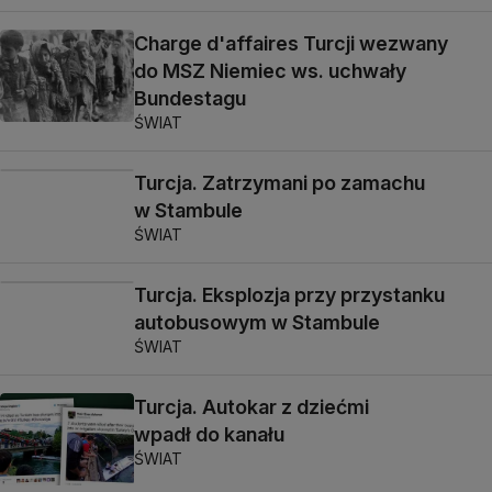
Charge d'affaires Turcji wezwany
do MSZ Niemiec ws. uchwały
Bundestagu
ŚWIAT
Turcja. Zatrzymani po zamachu
w Stambule
ŚWIAT
Turcja. Eksplozja przy przystanku
autobusowym w Stambule
ŚWIAT
Turcja. Autokar z dziećmi
wpadł do kanału
ŚWIAT