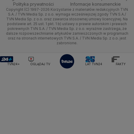
Sporty zimowe
Polityka
Wyślij zgłoszenie
Dzień Dobry TVN
Centrum pomocy
Polityka prywatności
Informacje konsumenckie
Ministerstwo Sportu i Turystyki
Copyright (C) 1997-2026 Korzystanie z materiałów redakcyjnych TVN
Tematy
Kujawsko-pomorskie
Ze świata
Prognoza
Lekkoatletyka
Zdrowie
Uwaga TVN
Ministerstwo Cyfryzacji
Test zgodności
S.A. / TVN Media Sp. z o.o. wymaga wcześniejszej zgody TVN S.A./
TVN Media Sp. z o.o. oraz zawarcia stosownej umowy licencyjnej. Na
Ministerstwo Edukacji Narodowej
Lublin
podstawie art. 25 ust. 1 pkt. 1 b) ustawy o prawie autorskim i prawach
Tech
Świat
Siatkówka
Tech
HGTV
Oglądaj na TV
Ministerstwo Finansów
pokrewnych TVN S.A. / TVN Media Sp. z o.o. wyraźnie zastrzega, że
dalsze rozpowszechnianie artykułów zamieszczonych w programach
Ministerstwo Klimatu i Środowiska
Lubuskie
Moto
Nauka
F1
Nauka
TVN Turbo
Zrealizuj voucher
oraz na stronach internetowych TVN S.A. / TVN Media Sp. z o.o. jest
Ministerstwo Nauki i Szkolnictwa Wyższego
zabronione.
Olsztyn
Dla seniora
Ciekawostki
Ministerstwo Sprawiedliwości
Rozrywka
TVN Style
Ministerstwo Rodziny, Pracy i Polityki Społecznej
Opole
Turystyka
Podróże
TVN7
Ministerstwo Spraw Zagranicznych
Moskwa
TVN24+
OGLĄDAJ TV
LAT TVN24
FAKTY
Naczelny Sąd Administracyjny
Rzeszów
Smog
TTV
Najwyższa Izba Kontroli
Szczecin
Narodowe Centrum Badań i Rozwoju
Narodowy Bank Polski
Narodowy Fundusz Zdrowia
Białystok
NASA
NATO
Niemcy
Nord Stream 2
Nowa Lewica
Ordo Iuris
Organizacja Narodów Zjednoczonych
Orlen
Parlament Europejski
Partia Demokratyczna USA
Partia Republikańska
Pentagon
Piotr Gliński
PIT
PKB Polski
PKO BP