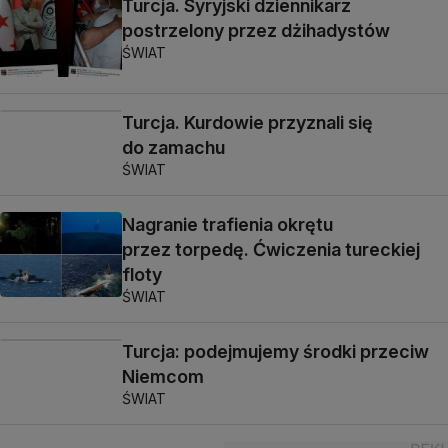
Turcja. Syryjski dziennikarz
postrzelony przez dżihadystów
ŚWIAT
Turcja. Kurdowie przyznali się
do zamachu
ŚWIAT
Nagranie trafienia okrętu
przez torpedę. Ćwiczenia tureckiej
floty
ŚWIAT
Turcja: podejmujemy środki przeciw
Niemcom
ŚWIAT