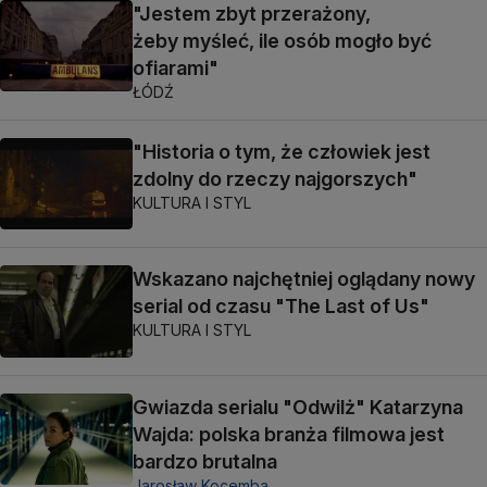
"Jestem zbyt przerażony,
żeby myśleć, ile osób mogło być
ofiarami"
ŁÓDŹ
"Historia o tym, że człowiek jest
zdolny do rzeczy najgorszych"
KULTURA I STYL
Wskazano najchętniej oglądany nowy
serial od czasu "The Last of Us"
KULTURA I STYL
Gwiazda serialu "Odwilż" Katarzyna
Wajda: polska branża filmowa jest
bardzo brutalna
Jarosław Kocemba