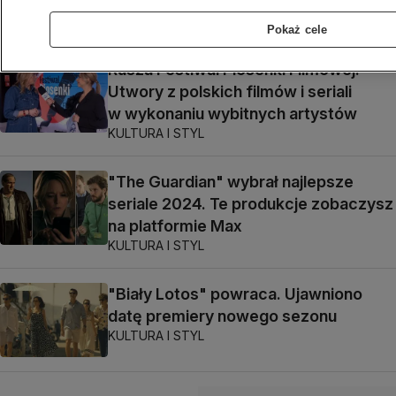
Tomasz-Marcin Wrona
Pokaż cele
Rusza Festiwal Piosenki Filmowej.
Utwory z polskich filmów i seriali
w wykonaniu wybitnych artystów
KULTURA I STYL
"The Guardian" wybrał najlepsze
seriale 2024. Te produkcje zobaczysz
na platformie Max
KULTURA I STYL
"Biały Lotos" powraca. Ujawniono
datę premiery nowego sezonu
KULTURA I STYL