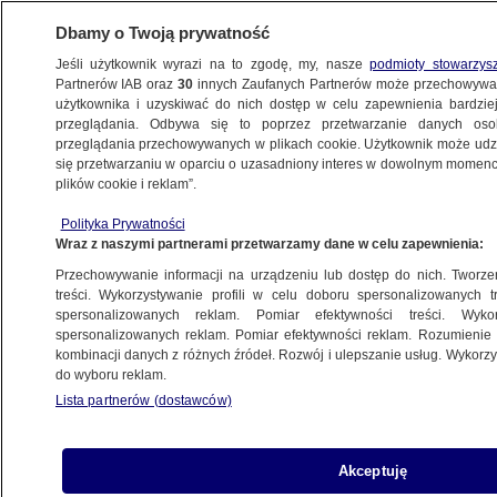
Dbamy o Twoją prywatność
Jeśli użytkownik wyrazi na to zgodę, my, nasze
podmioty stowarzys
Partnerów IAB oraz
30
innych Zaufanych Partnerów może przechowywa
użytkownika i uzyskiwać do nich dostęp w celu zapewnienia bardzi
przeglądania. Odbywa się to poprzez przetwarzanie danych os
przeglądania przechowywanych w plikach cookie. Użytkownik może udzie
SERIAL
się przetwarzaniu w oparciu o uzasadniony interes w dowolnym momencie
plików cookie i reklam”.
Dom z kultowego serialu trafił
na sprzedaż. Właścicielka ostrzega
Polityka Prywatności
Wraz z naszymi partnerami przetwarzamy dane w celu zapewnienia:
BIZNES
Przechowywanie informacji na urządzeniu lub dostęp do nich. Tworzeni
treści. Wykorzystywanie profili w celu doboru spersonalizowanych tr
spersonalizowanych reklam. Pomiar efektywności treści. Wyko
Zbliża się premiera drugiego sezonu
spersonalizowanych reklam. Pomiar efektywności reklam. Rozumienie o
"The Last of Us"
kombinacji danych z różnych źródeł. Rozwój i ulepszanie usług. Wykor
KULTURA I STYL
do wyboru reklam.
Lista partnerów (dostawców)
Oto wielki zwycięzca. Złote Globy
Akceptuję
rozdane