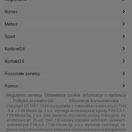
Konfederacja
Krajowa Administracja Skarbowa
Biznes
Podcasty
Kryptowaluty
Fakty po Faktach
Krzysztof Bosak
Krzysztof Hetman
Warszawa
Biznes
Lasy Państwowe
Lech Wałęsa
Lewica
Meteo
Artykuły
Fakty o Świecie
Łódź
Najnowsze
Meteo
Lotnisko Chopina
Lotto
Maciej Wąsik
Marcin Przydacz
Marcin Kierwiński
Marian Banaś
Sport
Newslettery
Ludzie Faktów
Katowice
Notowania
Pogoda godzinowa
Sport
Mariusz Błaszczak
Mariusz Kamiński
Mark Zuckerberg
Mateusz Morawiecki
Zdrowie
Kraków
Pieniądze
Pogoda długoterminowa
Piłka Nożna
Konkret24
Michał Kamiński
Technologia
Poznań
Nieruchomości
Pogoda na jutro
Ministerstwo Aktywów Państwowych
Tenis
Najnowsze
Kontakt24
Ministerstwo Edukacji i Nauki
Kultura i styl
Trójmiasto
Rynki
Pogoda na weekend
Kolarstwo
Polska
Najnowsze
Pozostałe serwisy
Ministerstwo Infrastruktury
Ministerstwo Kultury
Ministerstwo Obrony Narodowej
Ciekawostki
Wrocław
Dla firm
Najnowsze
Skoki Narciarskie
Świat
Gorące Tematy
TVN
Pomoc
Ministerstwo Rolnictwa
Regulamin serwisu
Quizy
Ustawienia cookie
Informacje o nadawcy
Ministerstwo Rozwoju i Technologii
Kielce
Handel
Polska
Sporty zimowe
Polityka
Wyślij zgłoszenie
Dzień Dobry TVN
Centrum pomocy
Polityka prywatności
Informacje konsumenckie
Ministerstwo Sportu i Turystyki
Copyright (C) 1997-2026 Korzystanie z materiałów redakcyjnych TVN
Tematy
Kujawsko-pomorskie
Ze świata
Prognoza
Lekkoatletyka
Zdrowie
Uwaga TVN
Ministerstwo Cyfryzacji
Test zgodności
S.A. / TVN Media Sp. z o.o. wymaga wcześniejszej zgody TVN S.A./
TVN Media Sp. z o.o. oraz zawarcia stosownej umowy licencyjnej. Na
Ministerstwo Edukacji Narodowej
Lublin
podstawie art. 25 ust. 1 pkt. 1 b) ustawy o prawie autorskim i prawach
Tech
Świat
Siatkówka
Tech
HGTV
Oglądaj na TV
Ministerstwo Finansów
pokrewnych TVN S.A. / TVN Media Sp. z o.o. wyraźnie zastrzega, że
dalsze rozpowszechnianie artykułów zamieszczonych w programach
Ministerstwo Klimatu i Środowiska