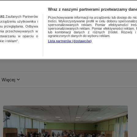
Wraz z naszymi partnerami przetwarzamy dane
161
Zaufanych Partnerów
Przechowywanie informacji na urządzeniu lub dostęp do nich.
treści. Wykorzystywanie profili w celu doboru spersonalizo
ządzeniu użytkownika i
spersonalizowanych reklam. Pomiar efektywności treś
bu przeglądania. Odbywa
spersonalizowanych reklam. Pomiar efektywności reklam. 
ania przechowywanych w
lub kombinacji danych z różnych źródeł. Rozwój i 
ograniczonych danych do wyboru reklam.
zetwarzaniu w oparciu o
ie i reklam”.
Lista partnerów (dostawców)
Więcej