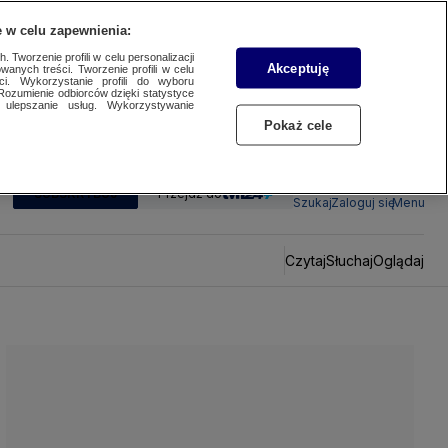
 w celu zapewnienia:
 Tworzenie profili w celu personalizacji
Akceptuję
wanych treści. Tworzenie profili w celu
ci. Wykorzystanie profili do wyboru
Rozumienie odbiorców dzięki statystyce
ulepszanie usług. Wykorzystywanie
Pokaż cele
SUBSKRYBUJ
Przejdź do
Szukaj
Zaloguj się
Menu
Czytaj
Słuchaj
Oglądaj