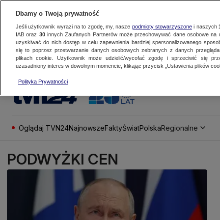
Dbamy o Twoją prywatność
Jeśli użytkownik wyrazi na to zgodę, my, nasze
podmioty stowarzyszone
i naszych
IAB oraz
30
innych Zaufanych Partnerów może przechowywać dane osobowe na ur
uzyskiwać do nich dostęp w celu zapewnienia bardziej spersonalizowanego sposo
się to poprzez przetwarzanie danych osobowych zebranych z danych przegląd
plikach cookie. Użytkownik może udzielić/wycofać zgodę i sprzeciwić się pr
uzasadniony interes w dowolnym momencie, klikając przycisk „Ustawienia plików cook
Polityka Prywatności
Oglądaj TVN24
Najnowsze
Fakty
Świat
Polska
Regionalne
PODWYŻKI CEN