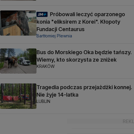
Próbowali leczyć oparzonego
konia "eliksirem z Korei". Kłopoty
Fundacji Centaurus
Bartłomiej Plewnia
Bus do Morskiego Oka będzie tańszy.
Wiemy, kto skorzysta ze zniżek
KRAKÓW
Tragedia podczas przejażdżki konnej.
Nie żyje 14-latka
LUBLIN