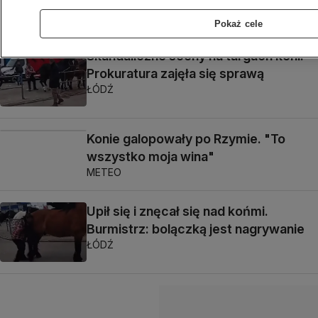
KUJAWSKO-POMORSKIE
Pokaż cele
Skandaliczne sceny na targach koni.
Prokuratura zajęła się sprawą
ŁÓDŹ
Konie galopowały po Rzymie. "To
wszystko moja wina"
METEO
Upił się i znęcał się nad końmi.
Burmistrz: bolączką jest nagrywanie
ŁÓDŹ