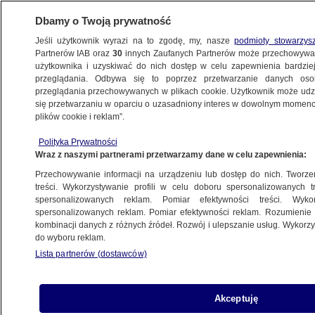
Dbamy o Twoją prywatność
Jeśli użytkownik wyrazi na to zgodę, my, nasze
podmioty stowarzys
Partnerów IAB oraz
30
innych Zaufanych Partnerów może przechowywa
użytkownika i uzyskiwać do nich dostęp w celu zapewnienia bardzi
przeglądania. Odbywa się to poprzez przetwarzanie danych os
przeglądania przechowywanych w plikach cookie. Użytkownik może udzie
KONIE
się przetwarzaniu w oparciu o uzasadniony interes w dowolnym momencie
plików cookie i reklam”.
Nie żyje 1,5-roczne dziecko, zostało
zranione przez konia
Polityka Prywatności
Wraz z naszymi partnerami przetwarzamy dane w celu zapewnienia:
WROCŁAW
Przechowywanie informacji na urządzeniu lub dostęp do nich. Tworzeni
treści. Wykorzystywanie profili w celu doboru spersonalizowanych tr
spersonalizowanych reklam. Pomiar efektywności treści. Wyko
Gonitwy na torze wyścigów konnych
spersonalizowanych reklam. Pomiar efektywności reklam. Rozumienie o
odwołane
kombinacji danych z różnych źródeł. Rozwój i ulepszanie usług. Wykor
WARSZAWA
do wyboru reklam.
Lista partnerów (dostawców)
Miał ratować konie przed rzeźnią.
Akceptuję
"Środki przeznaczał na własne cele"