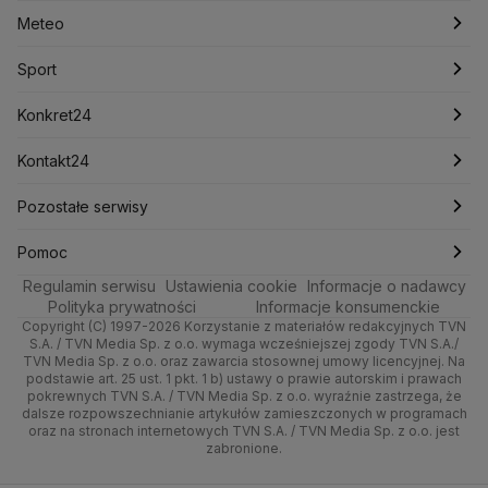
Lasy Państwowe
Lech Wałęsa
Lewica
Meteo
Artykuły
Fakty o Świecie
Łódź
Najnowsze
Meteo
Lotnisko Chopina
Lotto
Maciej Wąsik
Marcin Przydacz
Marcin Kierwiński
Marian Banaś
Sport
Newslettery
Ludzie Faktów
Katowice
Notowania
Pogoda godzinowa
Sport
Mariusz Błaszczak
Mariusz Kamiński
Mark Zuckerberg
Mateusz Morawiecki
Zdrowie
Kraków
Pieniądze
Pogoda długoterminowa
Piłka Nożna
Konkret24
Michał Kamiński
Technologia
Poznań
Nieruchomości
Pogoda na jutro
Ministerstwo Aktywów Państwowych
Tenis
Najnowsze
Kontakt24
Ministerstwo Edukacji i Nauki
Kultura i styl
Trójmiasto
Rynki
Pogoda na weekend
Kolarstwo
Polska
Najnowsze
Pozostałe serwisy
Ministerstwo Infrastruktury
Ministerstwo Kultury
Ministerstwo Obrony Narodowej
Ciekawostki
Wrocław
Dla firm
Najnowsze
Skoki Narciarskie
Świat
Gorące Tematy
TVN
Pomoc
Ministerstwo Rolnictwa
Regulamin serwisu
Quizy
Ustawienia cookie
Informacje o nadawcy
Ministerstwo Rozwoju i Technologii
Kielce
Handel
Polska
Sporty zimowe
Polityka
Wyślij zgłoszenie
Dzień Dobry TVN
Centrum pomocy
Polityka prywatności
Informacje konsumenckie
Ministerstwo Sportu i Turystyki
Copyright (C) 1997-2026 Korzystanie z materiałów redakcyjnych TVN
Tematy
Kujawsko-pomorskie
Ze świata
Prognoza
Lekkoatletyka
Zdrowie
Uwaga TVN
Ministerstwo Cyfryzacji
Test zgodności
S.A. / TVN Media Sp. z o.o. wymaga wcześniejszej zgody TVN S.A./
TVN Media Sp. z o.o. oraz zawarcia stosownej umowy licencyjnej. Na
Ministerstwo Edukacji Narodowej
Lublin
podstawie art. 25 ust. 1 pkt. 1 b) ustawy o prawie autorskim i prawach
Tech
Świat
Siatkówka
Tech
HGTV
Oglądaj na TV
Ministerstwo Finansów
pokrewnych TVN S.A. / TVN Media Sp. z o.o. wyraźnie zastrzega, że
dalsze rozpowszechnianie artykułów zamieszczonych w programach
Ministerstwo Klimatu i Środowiska
Lubuskie
Moto
Nauka
F1
Nauka
TVN Turbo
Zrealizuj voucher
oraz na stronach internetowych TVN S.A. / TVN Media Sp. z o.o. jest
Ministerstwo Nauki i Szkolnictwa Wyższego
zabronione.
Olsztyn
Dla seniora
Ciekawostki
Ministerstwo Sprawiedliwości
Rozrywka
TVN Style