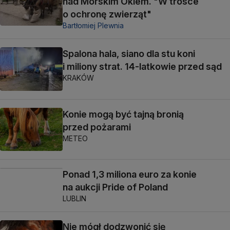
nad Morskim Okiem. "W trosce
o ochronę zwierząt"
Bartłomiej Plewnia
Spalona hala, siano dla stu koni
i miliony strat. 14-latkowie przed sąd
KRAKÓW
Konie mogą być tajną bronią
przed pożarami
METEO
Ponad 1,3 miliona euro za konie
na aukcji Pride of Poland
LUBLIN
Nie mógł dodzwonić się