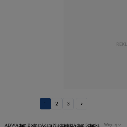
1
2
3
Więcej
ABW
Adam Bodnar
Adam Niedzielski
Adam Szłapka