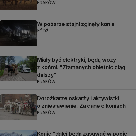
KRAKÓW
W pożarze stajni zginęły konie
ŁÓDŹ
Miały być elektryki, będą wozy
z końmi. "Złamanych obietnic ciąg
dalszy"
KRAKÓW
Dorożkarze oskarżyli aktywistki
o zniesławienie. Za dane o koniach
KRAKÓW
Konie "dalej będą zasuwać w pocie