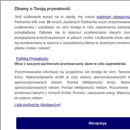
Dbamy o Twoją prywatność
Jeśli użytkownik wyrazi na to zgodę, my, nasze
podmioty stowarzys
Partnerów IAB oraz
30
innych Zaufanych Partnerów może przechowywa
użytkownika i uzyskiwać do nich dostęp w celu zapewnienia bardzi
przeglądania. Odbywa się to poprzez przetwarzanie danych os
przeglądania przechowywanych w plikach cookie. Użytkownik może udzie
ŁÓDŹ
się przetwarzaniu w oparciu o uzasadniony interes w dowolnym momencie
plików cookie i reklam”.
Upił się i znęcał się nad końmi. Burmistrz:
Polityka Prywatności
bolączką jest nagrywanie
Wraz z naszymi partnerami przetwarzamy dane w celu zapewnienia:
Przechowywanie informacji na urządzeniu lub dostęp do nich. Tworzeni
Michał Malinowski
treści. Wykorzystywanie profili w celu doboru spersonalizowanych tr
spersonalizowanych reklam. Pomiar efektywności treści. Wyko
12.05.2026, 14:43
spersonalizowanych reklam. Pomiar efektywności reklam. Rozumienie o
kombinacji danych z różnych źródeł. Rozwój i ulepszanie usług. Wykor
do wyboru reklam.
Posłuchaj artykułu
Czyta lektor AI
Lista partnerów (dostawców)
Akceptuję