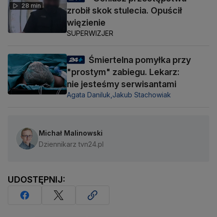
28 min
zrobił skok stulecia. Opuścił
więzienie
SUPERWIZJER
Śmiertelna pomyłka przy
"prostym" zabiegu. Lekarz:
nie jesteśmy serwisantami
Agata Daniluk,
Jakub Stachowiak
Michał Malinowski
Dziennikarz tvn24.pl
UDOSTĘPNIJ: