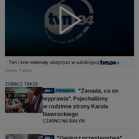
Ten i inne materiały obejrzysz w subskrypcji
Źródło: TVN24
ZOBACZ TAKŻE:
"Żenada, co on
PREMIERA
27 min
wyprawia". Pojechaliśmy
w rodzinne strony Karola
Nawrockiego
CZARNO NA BIAŁYM
"Geniusz przestępstwa"