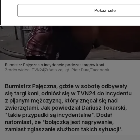
Pokaż cele
Burmistrz Pajęczna o incydencie podczas targów koni
Źródło wideo: TVN24
Źródło zdj. gł.: Piotr Dura/Facebook
Burmistrz Pajęczna, gdzie w sobotę odbywały
się targi koni, odniósł się w TVN24 do incydentu
z pijanym mężczyzną, który znęcał się nad
zwierzętami. Jak powiedział Dariusz Tokarski,
"takie przypadki są incydentalne". Dodał
natomiast, że "bolączką jest nagrywanie,
zamiast zgłaszanie służbom takich sytuacji".