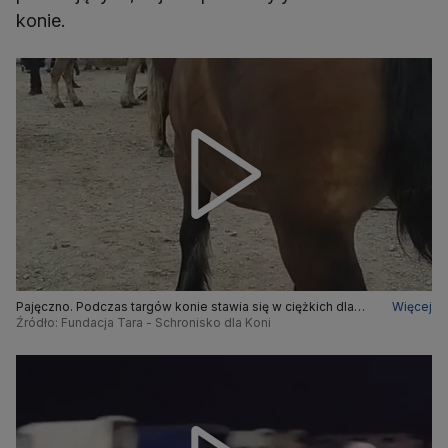
konie.
Pajęczno. Podczas targów konie stawia się w ciężkich dla
Więcej
nich sytuacjach
Źródło: Fundacja Tara - Schronisko dla Koni