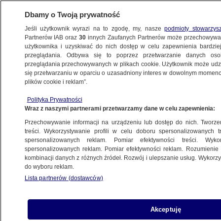
Dbamy o Twoją prywatność
Jeśli użytkownik wyrazi na to zgodę, my, nasze
podmioty stowarzys
Partnerów IAB oraz
30
innych Zaufanych Partnerów może przechowywa
użytkownika i uzyskiwać do nich dostęp w celu zapewnienia bardzi
przeglądania. Odbywa się to poprzez przetwarzanie danych os
przeglądania przechowywanych w plikach cookie. Użytkownik może udzie
KAWA
się przetwarzaniu w oparciu o uzasadniony interes w dowolnym momencie
plików cookie i reklam”.
Kawka na wynos może nam rzadziej
towarzyszyć. Ceny ziaren biją rekordy
Polityka Prywatności
Wraz z naszymi partnerami przetwarzamy dane w celu zapewnienia:
BIZNES
Przechowywanie informacji na urządzeniu lub dostęp do nich. Tworzeni
treści. Wykorzystywanie profili w celu doboru spersonalizowanych tr
spersonalizowanych reklam. Pomiar efektywności treści. Wyko
Ceny najwyższe od niemal 50 lat.
spersonalizowanych reklam. Pomiar efektywności reklam. Rozumienie o
"Znaczący wpływ na klientów"
kombinacji danych z różnych źródeł. Rozwój i ulepszanie usług. Wykor
BIZNES
do wyboru reklam.
Lista partnerów (dostawców)
Unia Europejska "chce zakazać
Akceptuję
kawy"? Nie. Wyjaśniamy