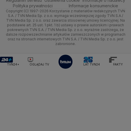
Regulamin serwisu
Quizy
Ustawienia cookie
Informacje o nadawcy
Ministerstwo Rozwoju i Technologii
Kielce
Handel
Polska
Sporty zimowe
Polityka
Wyślij zgłoszenie
Dzień Dobry TVN
Centrum pomocy
Polityka prywatności
Informacje konsumenckie
Ministerstwo Sportu i Turystyki
Copyright (C) 1997-2026 Korzystanie z materiałów redakcyjnych TVN
Tematy
Kujawsko-pomorskie
Ze świata
Prognoza
Lekkoatletyka
Zdrowie
Uwaga TVN
Ministerstwo Cyfryzacji
Test zgodności
S.A. / TVN Media Sp. z o.o. wymaga wcześniejszej zgody TVN S.A./
TVN Media Sp. z o.o. oraz zawarcia stosownej umowy licencyjnej. Na
Ministerstwo Edukacji Narodowej
Lublin
podstawie art. 25 ust. 1 pkt. 1 b) ustawy o prawie autorskim i prawach
Tech
Świat
Siatkówka
Tech
HGTV
Oglądaj na TV
Ministerstwo Finansów
pokrewnych TVN S.A. / TVN Media Sp. z o.o. wyraźnie zastrzega, że
dalsze rozpowszechnianie artykułów zamieszczonych w programach
Ministerstwo Klimatu i Środowiska
Lubuskie
Moto
Nauka
F1
Nauka
TVN Turbo
Zrealizuj voucher
oraz na stronach internetowych TVN S.A. / TVN Media Sp. z o.o. jest
Ministerstwo Nauki i Szkolnictwa Wyższego
zabronione.
Olsztyn
Dla seniora
Ciekawostki
Ministerstwo Sprawiedliwości
Rozrywka
TVN Style
Ministerstwo Rodziny, Pracy i Polityki Społecznej
Opole
Turystyka
Podróże
TVN7
Ministerstwo Spraw Zagranicznych
Moskwa
TVN24+
OGLĄDAJ TV
LAT TVN24
FAKTY
Naczelny Sąd Administracyjny
Rzeszów
Smog
TTV
Najwyższa Izba Kontroli
Szczecin
Narodowe Centrum Badań i Rozwoju
Narodowy Bank Polski
Narodowy Fundusz Zdrowia
Białystok
NASA
NATO
Niemcy
Nord Stream 2
Nowa Lewica
Ordo Iuris
Organizacja Narodów Zjednoczonych
Orlen
Parlament Europejski
Partia Demokratyczna USA
Partia Republikańska
Pentagon
Piotr Gliński
PIT
PKB Polski
PKO BP