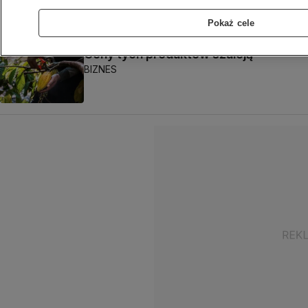
Michał Istel
Pokaż cele
Ceny tych produktów szaleją
BIZNES