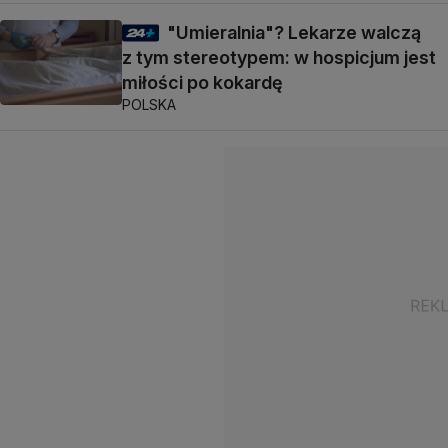
"Umieralnia"? Lekarze walczą
z tym stereotypem: w hospicjum jest
miłości po kokardę
POLSKA