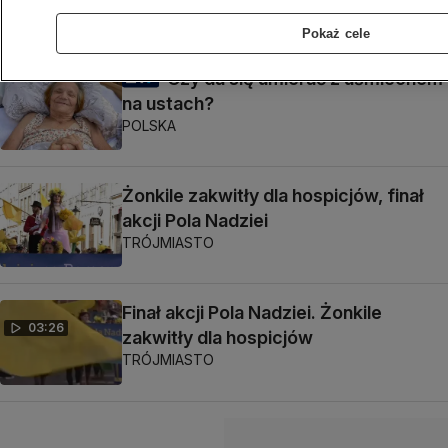
Pokaż cele
Czy da się umierać z uśmiechem
na ustach?
POLSKA
Żonkile zakwitły dla hospicjów, finał
akcji Pola Nadziei
TRÓJMIASTO
Finał akcji Pola Nadziei. Żonkile
03:26
zakwitły dla hospicjów
TRÓJMIASTO