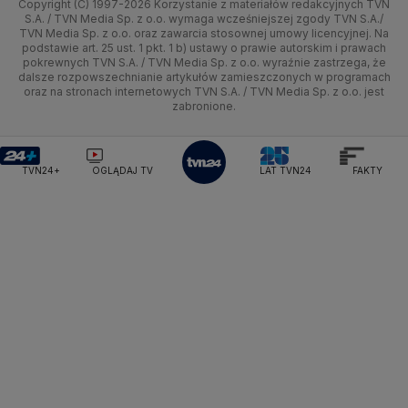
Copyright (C) 1997-2026 Korzystanie z materiałów redakcyjnych TVN
Tematy
Kujawsko-pomorskie
Ze świata
Prognoza
Lekkoatletyka
Zdrowie
Uwaga TVN
Ministerstwo Cyfryzacji
Test zgodności
S.A. / TVN Media Sp. z o.o. wymaga wcześniejszej zgody TVN S.A./
TVN Media Sp. z o.o. oraz zawarcia stosownej umowy licencyjnej. Na
Ministerstwo Edukacji Narodowej
Lublin
podstawie art. 25 ust. 1 pkt. 1 b) ustawy o prawie autorskim i prawach
Tech
Świat
Siatkówka
Tech
HGTV
Oglądaj na TV
Ministerstwo Finansów
pokrewnych TVN S.A. / TVN Media Sp. z o.o. wyraźnie zastrzega, że
dalsze rozpowszechnianie artykułów zamieszczonych w programach
Ministerstwo Klimatu i Środowiska
Lubuskie
Moto
Nauka
F1
Nauka
TVN Turbo
Zrealizuj voucher
oraz na stronach internetowych TVN S.A. / TVN Media Sp. z o.o. jest
Ministerstwo Nauki i Szkolnictwa Wyższego
zabronione.
Olsztyn
Dla seniora
Ciekawostki
Ministerstwo Sprawiedliwości
Rozrywka
TVN Style
Ministerstwo Rodziny, Pracy i Polityki Społecznej
Opole
Turystyka
Podróże
TVN7
Ministerstwo Spraw Zagranicznych
Moskwa
TVN24+
OGLĄDAJ TV
LAT TVN24
FAKTY
Naczelny Sąd Administracyjny
Rzeszów
Smog
TTV
Najwyższa Izba Kontroli
Szczecin
Narodowe Centrum Badań i Rozwoju
Narodowy Bank Polski
Narodowy Fundusz Zdrowia
Białystok
NASA
NATO
Niemcy
Nord Stream 2
Nowa Lewica
Ordo Iuris
Organizacja Narodów Zjednoczonych
Orlen
Parlament Europejski
Partia Demokratyczna USA
Partia Republikańska
Pentagon
Piotr Gliński
PIT
PKB Polski
PKO BP
PKP Cargo
PKP Intercity
PKP PLK