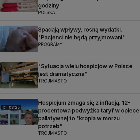
godziny
POLSKA
Spadają wpływy, rosną wydatki.
"Pacjenci nie będą przyjmowani"
PROGRAMY
"Sytuacja wielu hospicjów w Polsce
jest dramatyczna"
TRÓJMIASTO
Hospicjum zmaga się z inflacją. 12-
03:25
procentowa podwyżka taryf w opiece
paliatywnej to "kropla w morzu
potrzeb"
TRÓJMIASTO