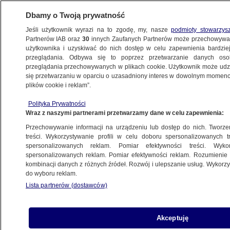
Dbamy o Twoją prywatność
Jeśli użytkownik wyrazi na to zgodę, my, nasze
podmioty stowarzys
Partnerów IAB oraz
30
innych Zaufanych Partnerów może przechowywa
użytkownika i uzyskiwać do nich dostęp w celu zapewnienia bardzi
przeglądania. Odbywa się to poprzez przetwarzanie danych os
przeglądania przechowywanych w plikach cookie. Użytkownik może udzie
HOSPICJUM
się przetwarzaniu w oparciu o uzasadniony interes w dowolnym momencie
plików cookie i reklam”.
"Pozwoliłam komuś umrzeć"
Joanna Rubin-Sobolewska
Polityka Prywatności
Wraz z naszymi partnerami przetwarzamy dane w celu zapewnienia:
Przechowywanie informacji na urządzeniu lub dostęp do nich. Tworzeni
treści. Wykorzystywanie profili w celu doboru spersonalizowanych tr
spersonalizowanych reklam. Pomiar efektywności treści. Wyko
Pielęgniarka z hospicjum dawała
spersonalizowanych reklam. Pomiar efektywności reklam. Rozumienie o
pacjentom za duże dawki leków
kombinacji danych z różnych źródeł. Rozwój i ulepszanie usług. Wykor
WROCŁAW
do wyboru reklam.
Lista partnerów (dostawców)
Hospicja domowe pod lupą NIK
Akceptuję
PROGRAMY