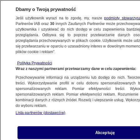
Dbamy o Twoją prywatność
Jeśli użytkownik wyrazi na to zgodę, my, nasze
podmioty stowarzys
Partnerów IAB oraz
30
innych Zaufanych Partnerów może przechowywa
użytkownika i uzyskiwać do nich dostęp w celu zapewnienia bardzi
przeglądania. Odbywa się to poprzez przetwarzanie danych os
przeglądania przechowywanych w plikach cookie. Użytkownik może udzie
DOLNOŚLĄSKIE
się przetwarzaniu w oparciu o uzasadniony interes w dowolnym momencie
plików cookie i reklam”.
Karambol na autostradzie. Korek ma
kilkanaście kilometrów
Polityka Prywatności
Wraz z naszymi partnerami przetwarzamy dane w celu zapewnienia:
WROCŁAW
Przechowywanie informacji na urządzeniu lub dostęp do nich. Tworzeni
treści. Wykorzystywanie profili w celu doboru spersonalizowanych tr
spersonalizowanych reklam. Pomiar efektywności treści. Wyko
Chciał sprawdzić możliwości auta,
spersonalizowanych reklam. Pomiar efektywności reklam. Rozumienie o
incydent na stoku narciarskim
kombinacji danych z różnych źródeł. Rozwój i ulepszanie usług. Wykor
WROCŁAW
do wyboru reklam.
Lista partnerów (dostawców)
Ciężki sprzęt na karkonoskich
Akceptuję
szlakach. Trwają prace remontowe