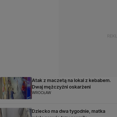
Atak z maczetą na lokal z kebabem.
Dwaj mężczyźni oskarżeni
WROCŁAW
Dziecko ma dwa tygodnie, matka