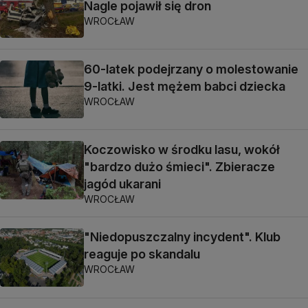
Nagle pojawił się dron
WROCŁAW
60-latek podejrzany o molestowanie
9-latki. Jest mężem babci dziecka
WROCŁAW
Koczowisko w środku lasu, wokół
"bardzo dużo śmieci". Zbieracze
jagód ukarani
WROCŁAW
"Niedopuszczalny incydent". Klub
reaguje po skandalu
WROCŁAW