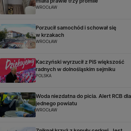
miała prawie trzy promile
WROCŁAW
Porzucił samochód i schował się
w krzakach
WROCŁAW
Kaczyński wyrzucił z PiS większość
radnych w dolnośląskim sejmiku
POLSKA
Woda niezdatna do picia. Alert RCB dla
jednego powiatu
WROCŁAW
Zniknął krzyż z kopuły cerkwi. Jest