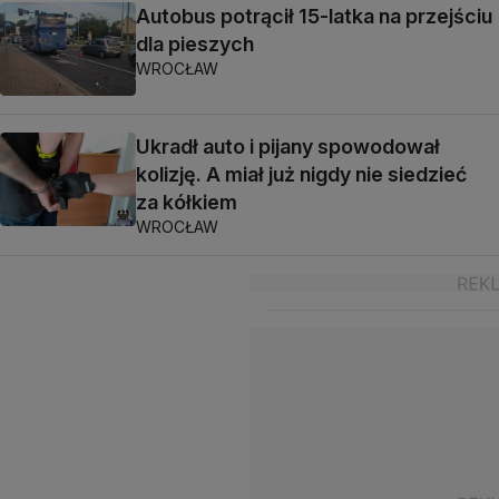
Autobus potrącił 15-latka na przejściu
dla pieszych
WROCŁAW
Ukradł auto i pijany spowodował
kolizję. A miał już nigdy nie siedzieć
za kółkiem
WROCŁAW