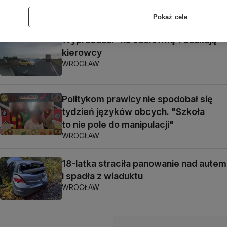
WROCŁAW
Pokaż cele
Wyprzedzał "na czołówkę". Szukają
kierowcy
WROCŁAW
Politykom prawicy nie spodobał się
tydzień języków obcych. "Szkoła
to nie pole do manipulacji"
WROCŁAW
18-latka straciła panowanie nad autem
i spadła z wiaduktu
WROCŁAW