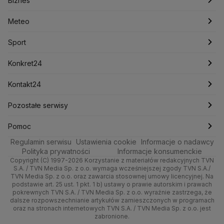
Biznes
Lasy Państwowe
Lech Wałęsa
Lewica
Meteo
Artykuły
Fakty o Świecie
Łódź
Najnowsze
Meteo
Lotnisko Chopina
Lotto
Maciej Wąsik
Marcin Przydacz
Marcin Kierwiński
Marian Banaś
Sport
Newslettery
Ludzie Faktów
Katowice
Notowania
Pogoda godzinowa
Sport
Mariusz Błaszczak
Mariusz Kamiński
Mark Zuckerberg
Mateusz Morawiecki
Zdrowie
Kraków
Pieniądze
Pogoda długoterminowa
Piłka Nożna
Konkret24
Michał Kamiński
Technologia
Poznań
Nieruchomości
Pogoda na jutro
Ministerstwo Aktywów Państwowych
Tenis
Najnowsze
Kontakt24
Ministerstwo Edukacji i Nauki
Kultura i styl
Trójmiasto
Rynki
Pogoda na weekend
Kolarstwo
Polska
Najnowsze
Pozostałe serwisy
Ministerstwo Infrastruktury
Ministerstwo Kultury
Ministerstwo Obrony Narodowej
Ciekawostki
Wrocław
Dla firm
Najnowsze
Skoki Narciarskie
Świat
Gorące Tematy
TVN
Pomoc
Ministerstwo Rolnictwa
Regulamin serwisu
Quizy
Ustawienia cookie
Informacje o nadawcy
Ministerstwo Rozwoju i Technologii
Kielce
Handel
Polska
Sporty zimowe
Polityka
Wyślij zgłoszenie
Dzień Dobry TVN
Centrum pomocy
Polityka prywatności
Informacje konsumenckie
Ministerstwo Sportu i Turystyki
Copyright (C) 1997-2026 Korzystanie z materiałów redakcyjnych TVN
Tematy
Kujawsko-pomorskie
Ze świata
Prognoza
Lekkoatletyka
Zdrowie
Uwaga TVN
Ministerstwo Cyfryzacji
Test zgodności
S.A. / TVN Media Sp. z o.o. wymaga wcześniejszej zgody TVN S.A./
TVN Media Sp. z o.o. oraz zawarcia stosownej umowy licencyjnej. Na
Ministerstwo Edukacji Narodowej
Lublin
podstawie art. 25 ust. 1 pkt. 1 b) ustawy o prawie autorskim i prawach
Tech
Świat
Siatkówka
Tech
HGTV
Oglądaj na TV
Ministerstwo Finansów
pokrewnych TVN S.A. / TVN Media Sp. z o.o. wyraźnie zastrzega, że
dalsze rozpowszechnianie artykułów zamieszczonych w programach
Ministerstwo Klimatu i Środowiska
Lubuskie
Moto
Nauka
F1
Nauka
TVN Turbo
Zrealizuj voucher
oraz na stronach internetowych TVN S.A. / TVN Media Sp. z o.o. jest
Ministerstwo Nauki i Szkolnictwa Wyższego
zabronione.