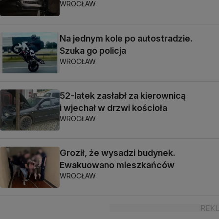
WROCŁAW
Na jednym kole po autostradzie.
Szuka go policja
WROCŁAW
52-latek zasłabł za kierownicą
i wjechał w drzwi kościoła
WROCŁAW
Groził, że wysadzi budynek.
Ewakuowano mieszkańców
WROCŁAW