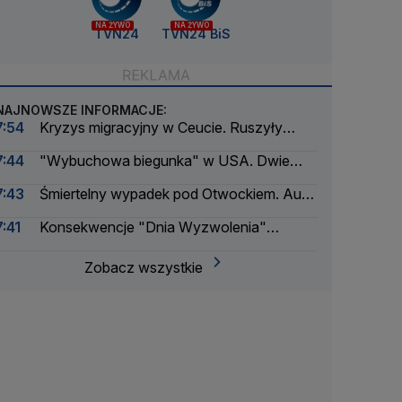
NA ŻYWO
NA ŻYWO
TVN24
TVN24 BiS
NAJNOWSZE INFORMACJE:
7:54
Kryzys migracyjny w Ceucie. Ruszyły
procesy
7:44
"Wybuchowa biegunka" w USA. Dwie
osoby zmarły
7:43
Śmiertelny wypadek pod Otwockiem. Auto
uderzyło w drzewo
7:41
Konsekwencje "Dnia Wyzwolenia"
Trumpa. Zwrócili 100 miliardów
Zobacz wszystkie