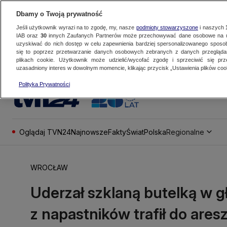
Dbamy o Twoją prywatność
Jeśli użytkownik wyrazi na to zgodę, my, nasze
podmioty stowarzyszone
i naszych
IAB oraz
30
innych Zaufanych Partnerów może przechowywać dane osobowe na ur
uzyskiwać do nich dostęp w celu zapewnienia bardziej spersonalizowanego sposo
się to poprzez przetwarzanie danych osobowych zebranych z danych przegląd
plikach cookie. Użytkownik może udzielić/wycofać zgodę i sprzeciwić się pr
uzasadniony interes w dowolnym momencie, klikając przycisk „Ustawienia plików cook
Polityka Prywatności
Oglądaj TVN24
Najnowsze
Fakty
Świat
Polska
Regionalne
WROCŁAW
Uderzał szklaną butelką w g
z napastników trafił do ares