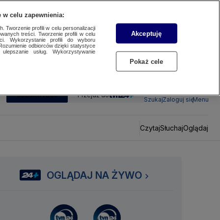
 w celu zapewnienia:
 Tworzenie profili w celu personalizacji
Akceptuję
wanych treści. Tworzenie profili w celu
ci. Wykorzystanie profili do wyboru
Rozumienie odbiorców dzięki statystyce
ulepszanie usług. Wykorzystywanie
Pokaż cele
SUBSKRYBUJ
Przejdź do
Szukaj
Zaloguj się
Menu
Czytaj
Słuchaj
Oglądaj
OGLĄDAJ NA ŻYWO