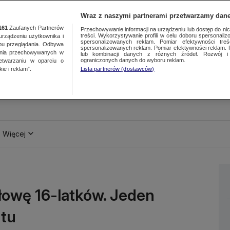
Wraz z naszymi partnerami przetwarzamy dane
161
Zaufanych Partnerów
Przechowywanie informacji na urządzeniu lub dostęp do nich.
treści. Wykorzystywanie profili w celu doboru spersonalizo
ządzeniu użytkownika i
spersonalizowanych reklam. Pomiar efektywności treś
bu przeglądania. Odbywa
spersonalizowanych reklam. Pomiar efektywności reklam. 
ania przechowywanych w
lub kombinacji danych z różnych źródeł. Rozwój i 
ograniczonych danych do wyboru reklam.
zetwarzaniu w oparciu o
ie i reklam”.
Lista partnerów (dostawców)
Więcej
łowę 16-latków. Jeden
ztu