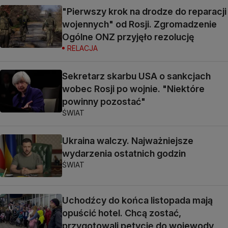
"Pierwszy krok na drodze do reparacji
wojennych" od Rosji. Zgromadzenie
Ogólne ONZ przyjęło rezolucję
RELACJA
Sekretarz skarbu USA o sankcjach
wobec Rosji po wojnie. "Niektóre
powinny pozostać"
ŚWIAT
Ukraina walczy. Najważniejsze
wydarzenia ostatnich godzin
ŚWIAT
Uchodźcy do końca listopada mają
opuścić hotel. Chcą zostać,
przygotowali petycję do wojewody