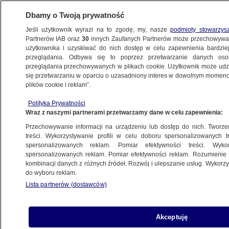
Dbamy o Twoją prywatność
Jeśli użytkownik wyrazi na to zgodę, my, nasze
podmioty stowarzys
Partnerów IAB oraz
30
innych Zaufanych Partnerów może przechowywa
użytkownika i uzyskiwać do nich dostęp w celu zapewnienia bardzi
przeglądania. Odbywa się to poprzez przetwarzanie danych os
przeglądania przechowywanych w plikach cookie. Użytkownik może udzie
WOJNA W UKRAINIE
się przetwarzaniu w oparciu o uzasadniony interes w dowolnym momencie
plików cookie i reklam”.
Біженці мають покинути готель до
кінця листопада
Polityka Prywatności
Wraz z naszymi partnerami przetwarzamy dane w celu zapewnienia:
TVN24 PO UKRAIŃSKU
Przechowywanie informacji na urządzeniu lub dostęp do nich. Tworzeni
treści. Wykorzystywanie profili w celu doboru spersonalizowanych tr
spersonalizowanych reklam. Pomiar efektywności treści. Wyko
Триває збір пожертвувань для
spersonalizowanych reklam. Pomiar efektywności reklam. Rozumienie o
мешканців розстріляного Ізюма
kombinacji danych z różnych źródeł. Rozwój i ulepszanie usług. Wykor
TVN24 PO UKRAIŃSKU
do wyboru reklam.
Lista partnerów (dostawców)
Ukraiński sztab: przetarg na 50
Akceptuję
tysięcy kart mobilizacyjnych