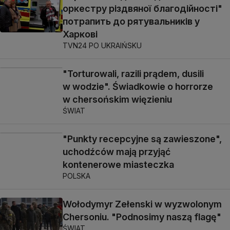
оркестру різдвяної благодійності"
потрапить до рятувальників у
Харкові
TVN24 PO UKRAIŃSKU
"Torturowali, razili prądem, dusili
w wodzie". Świadkowie o horrorze
w chersońskim więzieniu
ŚWIAT
"Punkty recepcyjne są zawieszone",
uchodźców mają przyjąć
kontenerowe miasteczka
POLSKA
Wołodymyr Zełenski w wyzwolonym
Chersoniu. "Podnosimy naszą flagę"
ŚWIAT