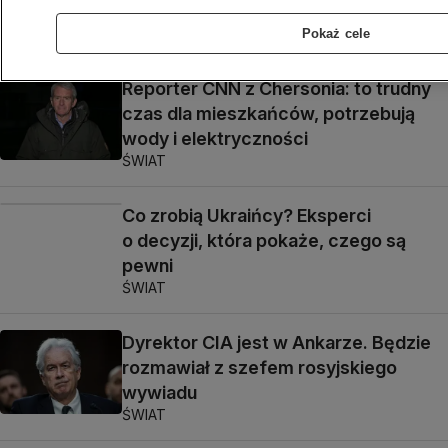
na Białorusi
ŚWIAT
Pokaż cele
Reporter CNN z Chersonia: to trudny
czas dla mieszkańców, potrzebują
wody i elektryczności
ŚWIAT
Co zrobią Ukraińcy? Eksperci
o decyzji, która pokaże, czego są
pewni
ŚWIAT
Dyrektor CIA jest w Ankarze. Będzie
rozmawiał z szefem rosyjskiego
wywiadu
ŚWIAT