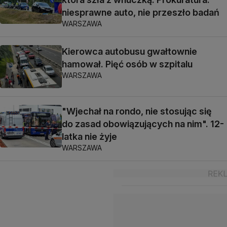
niesprawne auto, nie przeszło badań
WARSZAWA
Kierowca autobusu gwałtownie
hamował. Pięć osób w szpitalu
WARSZAWA
"Wjechał na rondo, nie stosując się
do zasad obowiązujących na nim". 12-
latka nie żyje
WARSZAWA