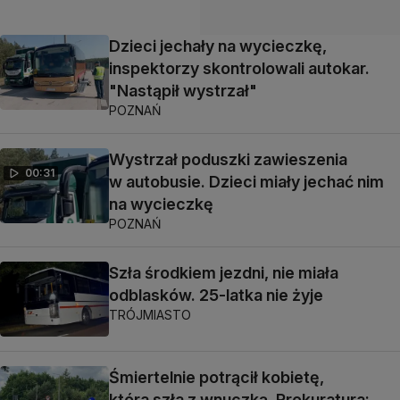
Dzieci jechały na wycieczkę,
inspektorzy skontrolowali autokar.
"Nastąpił wystrzał"
POZNAŃ
Wystrzał poduszki zawieszenia
00:31
w autobusie. Dzieci miały jechać nim
na wycieczkę
POZNAŃ
Szła środkiem jezdni, nie miała
odblasków. 25-latka nie żyje
TRÓJMIASTO
Śmiertelnie potrącił kobietę,
która szła z wnuczką. Prokuratura: