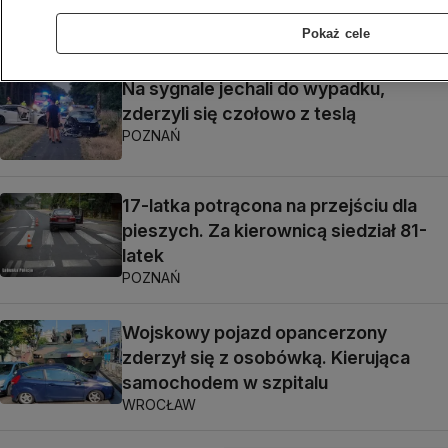
ŁÓDŹ
Pokaż cele
Na sygnale jechali do wypadku,
zderzyli się czołowo z teslą
POZNAŃ
17-latka potrącona na przejściu dla
pieszych. Za kierownicą siedział 81-
latek
POZNAŃ
Wojskowy pojazd opancerzony
zderzył się z osobówką. Kierująca
samochodem w szpitalu
WROCŁAW