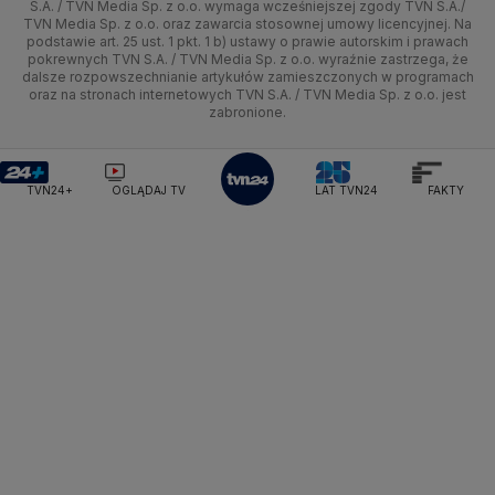
Zdrowie
Uwaga TVN
Ministerstwo Cyfryzacji
Test zgodności
S.A. / TVN Media Sp. z o.o. wymaga wcześniejszej zgody TVN S.A./
TVN Media Sp. z o.o. oraz zawarcia stosownej umowy licencyjnej. Na
Ministerstwo Edukacji Narodowej
Lublin
podstawie art. 25 ust. 1 pkt. 1 b) ustawy o prawie autorskim i prawach
Tech
Świat
Siatkówka
Tech
HGTV
Oglądaj na TV
Ministerstwo Finansów
pokrewnych TVN S.A. / TVN Media Sp. z o.o. wyraźnie zastrzega, że
dalsze rozpowszechnianie artykułów zamieszczonych w programach
Ministerstwo Klimatu i Środowiska
Lubuskie
Moto
Nauka
F1
Nauka
TVN Turbo
Zrealizuj voucher
oraz na stronach internetowych TVN S.A. / TVN Media Sp. z o.o. jest
Ministerstwo Nauki i Szkolnictwa Wyższego
zabronione.
Olsztyn
Dla seniora
Ciekawostki
Ministerstwo Sprawiedliwości
Rozrywka
TVN Style
Ministerstwo Rodziny, Pracy i Polityki Społecznej
Opole
Turystyka
Podróże
TVN7
Ministerstwo Spraw Zagranicznych
Moskwa
TVN24+
OGLĄDAJ TV
LAT TVN24
FAKTY
Naczelny Sąd Administracyjny
Rzeszów
Smog
TTV
Najwyższa Izba Kontroli
Szczecin
Narodowe Centrum Badań i Rozwoju
Narodowy Bank Polski
Narodowy Fundusz Zdrowia
Białystok
NASA
NATO
Niemcy
Nord Stream 2
Nowa Lewica
Ordo Iuris
Organizacja Narodów Zjednoczonych
Orlen
Parlament Europejski
Partia Demokratyczna USA
Partia Republikańska
Pentagon
Piotr Gliński
PIT
PKB Polski
PKO BP
PKP Cargo
PKP Intercity
PKP PLK
Platforma Obywatelska
PLL LOT
Poczta Polska