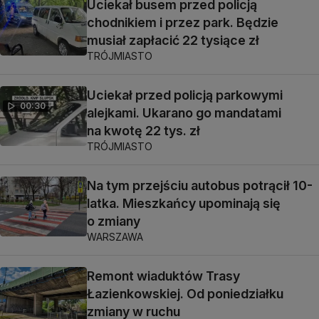
Uciekał busem przed policją
chodnikiem i przez park. Będzie
musiał zapłacić 22 tysiące zł
TRÓJMIASTO
Uciekał przed policją parkowymi
00:30
alejkami. Ukarano go mandatami
na kwotę 22 tys. zł
TRÓJMIASTO
Na tym przejściu autobus potrącił 10-
latka. Mieszkańcy upominają się
o zmiany
WARSZAWA
Remont wiaduktów Trasy
Łazienkowskiej. Od poniedziałku
zmiany w ruchu