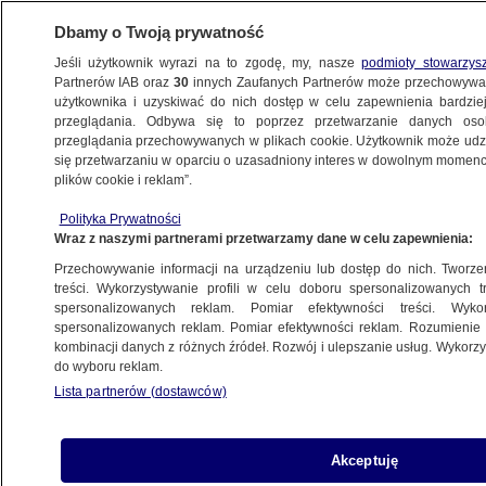
Dbamy o Twoją prywatność
Jeśli użytkownik wyrazi na to zgodę, my, nasze
podmioty stowarzys
Partnerów IAB oraz
30
innych Zaufanych Partnerów może przechowywa
użytkownika i uzyskiwać do nich dostęp w celu zapewnienia bardzi
przeglądania. Odbywa się to poprzez przetwarzanie danych os
przeglądania przechowywanych w plikach cookie. Użytkownik może udzie
DROGI W POLSCE
się przetwarzaniu w oparciu o uzasadniony interes w dowolnym momencie
plików cookie i reklam”.
Dachował na drodze ekspresowej.
Policja: tłumaczył, że zasłabł
Polityka Prywatności
Wraz z naszymi partnerami przetwarzamy dane w celu zapewnienia:
BIAŁYSTOK
Przechowywanie informacji na urządzeniu lub dostęp do nich. Tworzeni
treści. Wykorzystywanie profili w celu doboru spersonalizowanych tr
spersonalizowanych reklam. Pomiar efektywności treści. Wyko
75-latek jechał na rowerze
spersonalizowanych reklam. Pomiar efektywności reklam. Rozumienie o
ekspresówką. Do domu zostało mu
kombinacji danych z różnych źródeł. Rozwój i ulepszanie usług. Wykor
do wyboru reklam.
200 kilometrów
Lista partnerów (dostawców)
ŁÓDŹ
Auto wjechało w barierki
Akceptuję
na autostradzie, kierowca nie przeżył