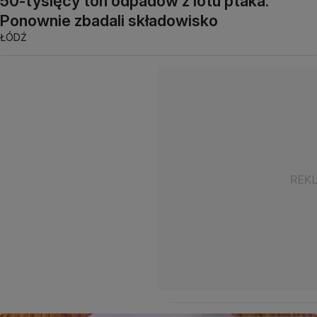
50-tysięcy ton odpadów z lotu ptaka.
Ponownie zbadali składowisko
ŁÓDŹ