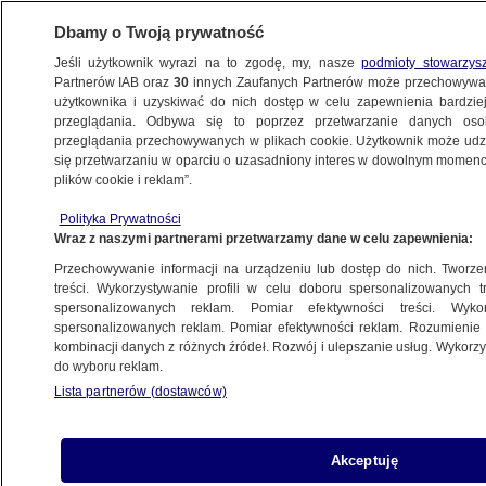
Dbamy o Twoją prywatność
Jeśli użytkownik wyrazi na to zgodę, my, nasze
podmioty stowarzys
Partnerów IAB oraz
30
innych Zaufanych Partnerów może przechowywa
użytkownika i uzyskiwać do nich dostęp w celu zapewnienia bardzi
przeglądania. Odbywa się to poprzez przetwarzanie danych os
przeglądania przechowywanych w plikach cookie. Użytkownik może udzie
ŚWIAT
się przetwarzaniu w oparciu o uzasadniony interes w dowolnym momencie
plików cookie i reklam”.
Kim był morderca o pseudonimie Zodiak?
Polityka Prywatności
Twierdzą, że znają odpowiedź
Wraz z naszymi partnerami przetwarzamy dane w celu zapewnienia:
Przechowywanie informacji na urządzeniu lub dostęp do nich. Tworzeni
7.10.2021, 18:23
treści. Wykorzystywanie profili w celu doboru spersonalizowanych tr
spersonalizowanych reklam. Pomiar efektywności treści. Wyko
spersonalizowanych reklam. Pomiar efektywności reklam. Rozumienie o
Udostępnij
kombinacji danych z różnych źródeł. Rozwój i ulepszanie usług. Wykor
do wyboru reklam.
Grupa samozwańczych śledczych o nazwie
Lista partnerów (dostawców)
Case Breakers twierdzi, że rozwikłała zagadkę
seryjnego mordercy o pseudonimie Zodiak.
Tożsamość zabójcy, któremu przypisuje się co
Akceptuję
najmniej pięć ofiar, przez pół wieku pozostawała