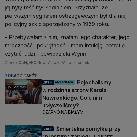
jej były teść był Zodiakiem. Przyznała, że
pierwszym sygnałem ostrzegawczym był dla niej
policyjny szkic sporządzony w 1969 roku.
- Przebywałam z nim, znałam jego charakter, jego
mroczność i pokrętność - mam intuicję, potrafię
czytać ludzi - powiedziała Wynn.
Źródło: CNN, ABC News
Autorka/Autor: momo/kg
ZOBACZ TAKŻE:
Pojechaliśmy
PREMIERA
27 min
w rodzinne strony Karola
Nawrockiego. Co o nim
usłyszeliśmy?
CZARNO NA BIAŁYM
Śmiertelna pomyłka przy
"prostym" zabiegu. Lekarz: