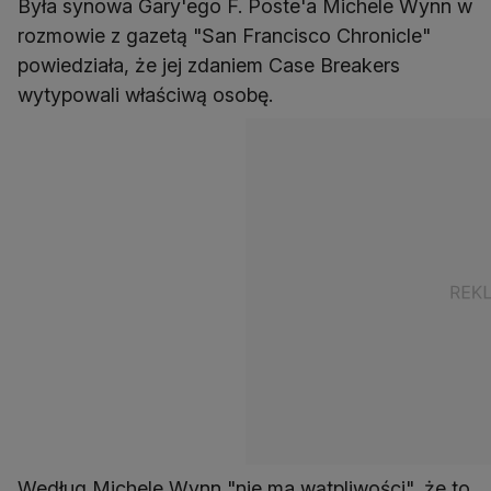
Była synowa Gary'ego F. Poste'a Michele Wynn w
rozmowie z gazetą "San Francisco Chronicle"
powiedziała, że jej zdaniem Case Breakers
Według Michele Wynn "nie ma wątpliwości", że to