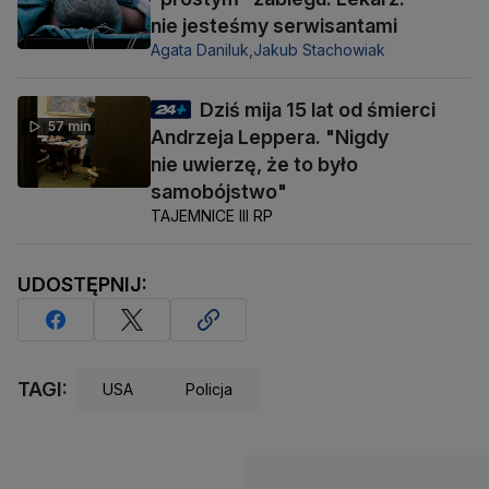
nie jesteśmy serwisantami
Agata Daniluk,
Jakub Stachowiak
Dziś mija 15 lat od śmierci
57 min
Andrzeja Leppera. "Nigdy
nie uwierzę, że to było
samobójstwo"
TAJEMNICE III RP
UDOSTĘPNIJ:
TAGI:
USA
Policja