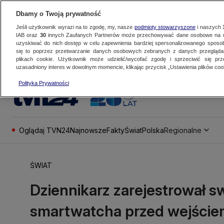
Dbamy o Twoją prywatność
Jeśli użytkownik wyrazi na to zgodę, my, nasze
podmioty stowarzyszone
i naszych
IAB oraz
30
innych Zaufanych Partnerów może przechowywać dane osobowe na ur
uzyskiwać do nich dostęp w celu zapewnienia bardziej spersonalizowanego sposo
się to poprzez przetwarzanie danych osobowych zebranych z danych przegląd
plikach cookie. Użytkownik może udzielić/wycofać zgodę i sprzeciwić się pr
uzasadniony interes w dowolnym momencie, klikając przycisk „Ustawienia plików cook
Polityka Prywatności
Oglądaj TVN24
Najnowsze
Fakty
Świat
Polska
Regionalne
ŚWIAT
Dziennikarz zarejestrował s
smartwatcha przed wejście