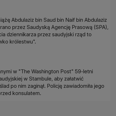
ążę Abdulaziz bin Saud bin Naif bin Abdulaziz
rano przez Saudyską Agencję Prasową (SPA),
cia dziennikarza przez saudyjski rząd to
wko królestwu".
nnymi w "The Washington Post" 59-letni
audyjskiej w Stambule, aby załatwić
lad po nim zaginął. Policję zawiadomiła jego
przed konsulatem.