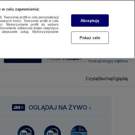
 w celu zapewnienia:
 Tworzenie profili w celu personalizacji
Akceptuję
wanych treści. Tworzenie profili w celu
ci. Wykorzystanie profili do wyboru
Rozumienie odbiorców dzięki statystyce
ulepszanie usług. Wykorzystywanie
Pokaż cele
SUBSKRYBUJ
Przejdź do
Szukaj
Zaloguj się
Menu
Czytaj
Słuchaj
Oglądaj
OGLĄDAJ NA ŻYWO