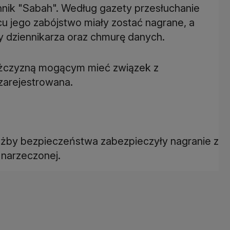
nnik "Sabah". Według gazety przesłuchanie
u jego zabójstwo miały zostać nagrane, a
y dziennikarza oraz chmurę danych.
ężczyzną mogącym mieć związek z
arejestrowana.
żby bezpieczeństwa zabezpieczyły nagranie z
j narzeczonej.