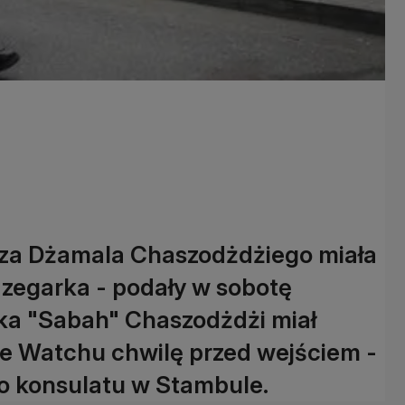
rza Dżamala Chaszodżdżiego miała
zegarka - podały w sobotę
ika "Sabah" Chaszodżdżi miał
e Watchu chwilę przed wejściem -
go konsulatu w Stambule.