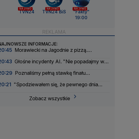
NA ŻYWO
NA ŻYWO
NA ŻYWO
TVN24
TVN24 BiS
"Fakty"
19:00
NAJNOWSZE INFORMACJE:
20:45
Morawiecki na Jagodnie z pizzą.
"Świetnie się czuję w paszczy lwa"
20:43
Głośne incydenty AI. "Nie popadajmy w
panikę"
20:29
Poznaliśmy pełną stawkę finału
Drużynowego Pucharu Świata 2026
20:21
"Spodziewałem się, że pewnego dnia
nadejdzie nasza kolej"
Zobacz wszystkie