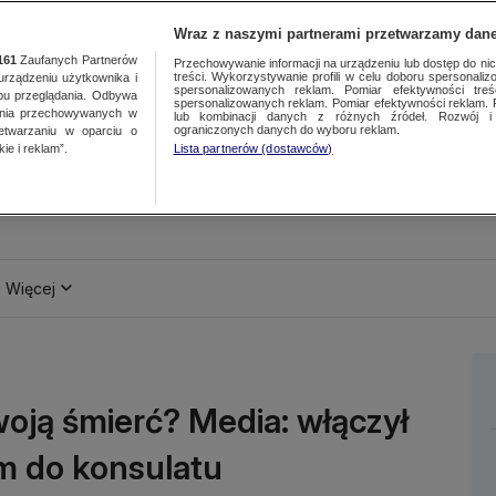
Wraz z naszymi partnerami przetwarzamy dane
161
Zaufanych Partnerów
Przechowywanie informacji na urządzeniu lub dostęp do nich.
treści. Wykorzystywanie profili w celu doboru spersonalizo
ządzeniu użytkownika i
spersonalizowanych reklam. Pomiar efektywności treś
bu przeglądania. Odbywa
spersonalizowanych reklam. Pomiar efektywności reklam. 
ania przechowywanych w
lub kombinacji danych z różnych źródeł. Rozwój i 
ograniczonych danych do wyboru reklam.
zetwarzaniu w oparciu o
ie i reklam”.
Lista partnerów (dostawców)
Więcej
woją śmierć? Media: włączył
m do konsulatu