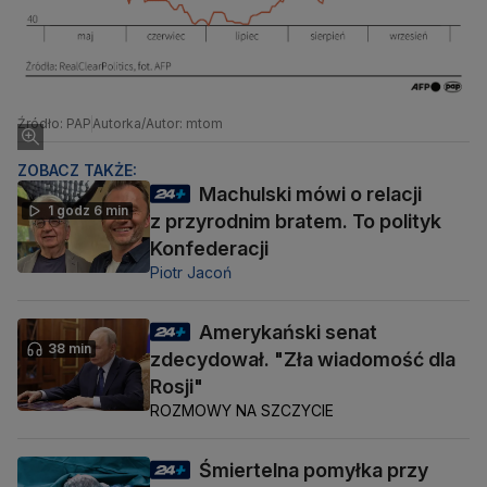
Źródło: PAP
Autorka/Autor: mtom
ZOBACZ TAKŻE:
Machulski mówi o relacji
1 godz 6 min
z przyrodnim bratem. To polityk
Konfederacji
Piotr Jacoń
Amerykański senat
38 min
zdecydował. "Zła wiadomość dla
Rosji"
ROZMOWY NA SZCZYCIE
Śmiertelna pomyłka przy