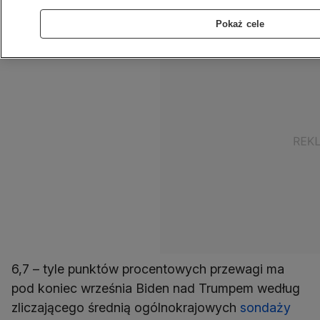
przewaga Bidena jest większa niż Clinton.
Pokaż cele
6,7 – tyle punktów procentowych przewagi ma
pod koniec września Biden nad Trumpem według
zliczającego średnią ogólnokrajowych
sondaży