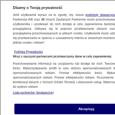
Dbamy o Twoją prywatność
Jeśli użytkownik wyrazi na to zgodę, my, nasze
podmioty stowarzys
Partnerów IAB oraz
30
innych Zaufanych Partnerów może przechowywa
użytkownika i uzyskiwać do nich dostęp w celu zapewnienia bardzi
przeglądania. Odbywa się to poprzez przetwarzanie danych os
przeglądania przechowywanych w plikach cookie. Użytkownik może udzie
ŚWIAT
się przetwarzaniu w oparciu o uzasadniony interes w dowolnym momencie
plików cookie i reklam”.
Sondaże sprzyjają Bidenowi. Liczy się
Polityka Prywatności
walka o kluczowe stany
Wraz z naszymi partnerami przetwarzamy dane w celu zapewnienia:
Przechowywanie informacji na urządzeniu lub dostęp do nich. Tworzeni
28.09.2020, 14:30
treści. Wykorzystywanie profili w celu doboru spersonalizowanych tr
spersonalizowanych reklam. Pomiar efektywności treści. Wyko
spersonalizowanych reklam. Pomiar efektywności reklam. Rozumienie o
Udostępnij
kombinacji danych z różnych źródeł. Rozwój i ulepszanie usług. Wykor
do wyboru reklam.
W sondażach przeprowadzonych nieco ponad
Lista partnerów (dostawców)
miesiąc przed wyborami kandydat demokratów
Joe Biden ma przewagę nad Donaldem
Trumpem. Chociaż w 2016 roku Hillary Clinton
Akceptuję
też prowadziła sondażowo nad Trumpem, to