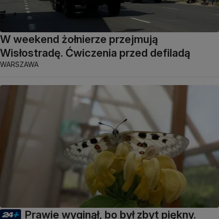
W weekend żołnierze przejmują
Wisłostradę. Ćwiczenia przed defiladą
WARSZAWA
Prawie wyginął, bo był zbyt piękny.