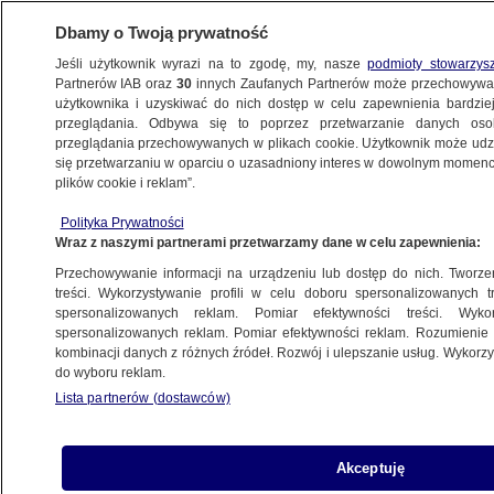
Dbamy o Twoją prywatność
Jeśli użytkownik wyrazi na to zgodę, my, nasze
podmioty stowarzys
Partnerów IAB oraz
30
innych Zaufanych Partnerów może przechowywa
użytkownika i uzyskiwać do nich dostęp w celu zapewnienia bardzi
przeglądania. Odbywa się to poprzez przetwarzanie danych os
przeglądania przechowywanych w plikach cookie. Użytkownik może udzie
ŚWIAT
się przetwarzaniu w oparciu o uzasadniony interes w dowolnym momencie
plików cookie i reklam”.
Gotowy do debaty Biden zachęca
Polityka Prywatności
do noszenia maseczek: one ratują życie
Wraz z naszymi partnerami przetwarzamy dane w celu zapewnienia:
Przechowywanie informacji na urządzeniu lub dostęp do nich. Tworzeni
6.10.2020, 08:33
treści. Wykorzystywanie profili w celu doboru spersonalizowanych tr
spersonalizowanych reklam. Pomiar efektywności treści. Wyko
spersonalizowanych reklam. Pomiar efektywności reklam. Rozumienie o
Udostępnij
kombinacji danych z różnych źródeł. Rozwój i ulepszanie usług. Wykor
do wyboru reklam.
Joe Biden, kandydat demokratów na prezydenta
Lista partnerów (dostawców)
USA, chce wziąć udział w drugiej telewizyjnej
debacie z ubiegającym się o reelekcję Donaldem
Trumpem, o ile lekarze uznają, że jest to
Akceptuję
bezpieczne. W mediach społecznościowych 78-