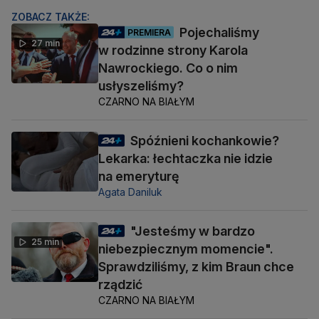
ZOBACZ TAKŻE:
Pojechaliśmy
PREMIERA
27 min
w rodzinne strony Karola
Nawrockiego. Co o nim
usłyszeliśmy?
CZARNO NA BIAŁYM
Spóźnieni kochankowie?
Lekarka: łechtaczka nie idzie
na emeryturę
Agata Daniluk
"Jesteśmy w bardzo
25 min
niebezpiecznym momencie".
Sprawdziliśmy, z kim Braun chce
rządzić
CZARNO NA BIAŁYM