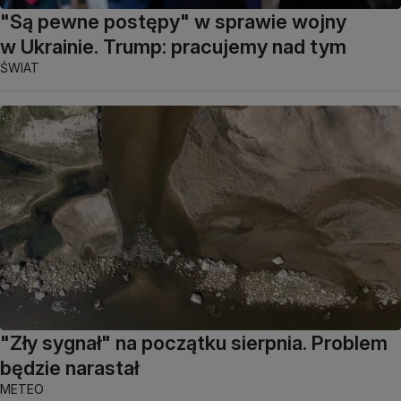
"Są pewne postępy" w sprawie wojny
w Ukrainie. Trump: pracujemy nad tym
ŚWIAT
"Zły sygnał" na początku sierpnia. Problem
będzie narastał
METEO