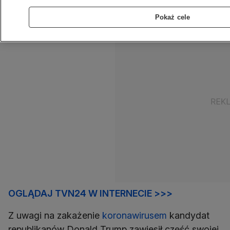
latek zachęca do noszenia maseczek.
Pokaż cele
OGLĄDAJ TVN24 W INTERNECIE >>>
Z uwagi na zakażenie
koronawirusem
kandydat
republikanów Donald Trump zawiesił część swojej