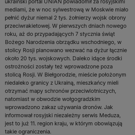
ukraiński portal UNIAN powiadomił za rosyjskimi
mediami, że w noc sylwestrową w Moskwie miało
pełnić dyżur niemal 2 tys. żołnierzy wojsk obrony
przeciwrakietowej. W pierwszych dniach nowego
roku, aż do przypadających 7 stycznia świąt
Bożego Narodzenia obrządku wschodniego, w
stolicy Rosji planowano wezwać na dyżur łącznie
około 20 tys. wojskowych. Daleko idące środki
ostrożności zostały też wprowadzone poza
stolicą Rosji. W Biełgorodzie, mieście położonym
niedaleko granicy z Ukrainą, mieszkańcy mieli
otrzymać mapy schronów przeciwlotniczych,
natomiast w obwodzie wołgogradzkim
wprowadzono zakaz używania dronów. Jak
informował rosyjski niezależny serwis Meduza,
jest to już 11. region kraju, w którym obowiązują
takie ograniczenia.