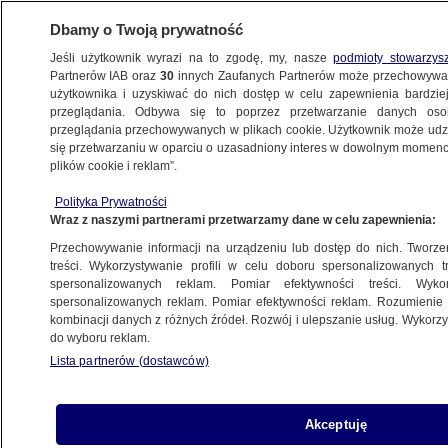
Dbamy o Twoją prywatność
Jeśli użytkownik wyrazi na to zgodę, my, nasze
podmioty stowarzys
Partnerów IAB oraz
30
innych Zaufanych Partnerów może przechowywa
użytkownika i uzyskiwać do nich dostęp w celu zapewnienia bardzi
przeglądania. Odbywa się to poprzez przetwarzanie danych os
przeglądania przechowywanych w plikach cookie. Użytkownik może udzie
UKRAINA WALCZY. RELACJA
się przetwarzaniu w oparciu o uzasadniony interes w dowolnym momencie
plików cookie i reklam”.
Rosja wywozi dzieci z Ukrainy. Obrońcy
Polityka Prywatności
praw człowieka: nawet 700 tysięcy
Wraz z naszymi partnerami przetwarzamy dane w celu zapewnienia:
od początku wojny
Przechowywanie informacji na urządzeniu lub dostęp do nich. Tworzeni
treści. Wykorzystywanie profili w celu doboru spersonalizowanych tr
16.01.2023, 05:11
Aktualizacja:
16.01.2023, 19:16
spersonalizowanych reklam. Pomiar efektywności treści. Wyko
spersonalizowanych reklam. Pomiar efektywności reklam. Rozumienie o
kombinacji danych z różnych źródeł. Rozwój i ulepszanie usług. Wykor
Udostępnij
do wyboru reklam.
Lista partnerów (dostawców)
Poniedziałek jest 327. dniem inwazji zbrojnej
Rosji na Ukrainę. Okupanci mogli przymusowo
wywieźć z Ukrainy od 260 tysięcy do nawet 700
Akceptuję