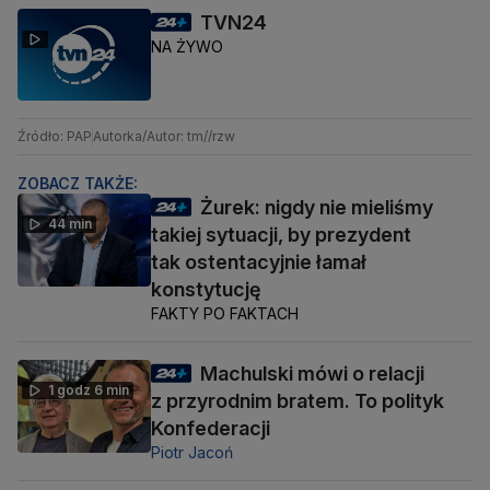
TVN24
NA ŻYWO
Źródło: PAP
Autorka/Autor: tm//rzw
ZOBACZ TAKŻE:
Żurek: nigdy nie mieliśmy
44 min
takiej sytuacji, by prezydent
tak ostentacyjnie łamał
konstytucję
FAKTY PO FAKTACH
Machulski mówi o relacji
1 godz 6 min
z przyrodnim bratem. To polityk
Konfederacji
Piotr Jacoń