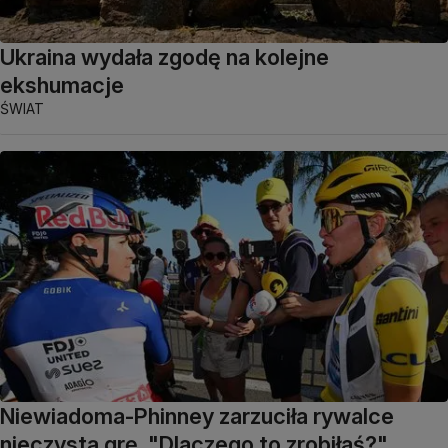
Ukraina wydała zgodę na kolejne
ekshumacje
ŚWIAT
Niewiadoma-Phinney zarzuciła rywalce
nieczystą grę. "Dlaczego to zrobiłaś?"