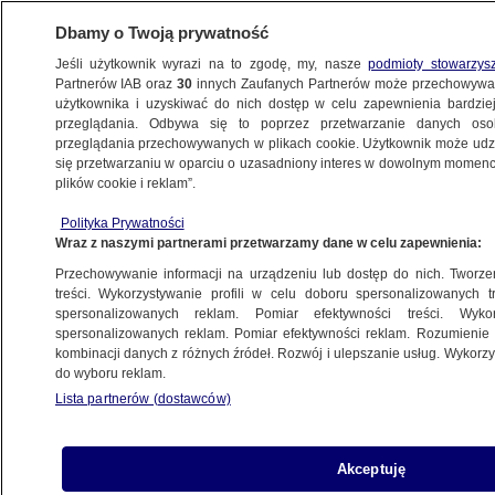
Dbamy o Twoją prywatność
Jeśli użytkownik wyrazi na to zgodę, my, nasze
podmioty stowarzys
Partnerów IAB oraz
30
innych Zaufanych Partnerów może przechowywa
użytkownika i uzyskiwać do nich dostęp w celu zapewnienia bardzi
przeglądania. Odbywa się to poprzez przetwarzanie danych os
przeglądania przechowywanych w plikach cookie. Użytkownik może udzie
ŚWIAT
się przetwarzaniu w oparciu o uzasadniony interes w dowolnym momencie
plików cookie i reklam”.
Boris Johnson zrezygnował ze stanowiska
Polityka Prywatności
premiera. Po schedę po nim dołączają dwaj
Wraz z naszymi partnerami przetwarzamy dane w celu zapewnienia:
byli ministrowie zdrowia
Przechowywanie informacji na urządzeniu lub dostęp do nich. Tworzeni
treści. Wykorzystywanie profili w celu doboru spersonalizowanych tr
10.07.2022, 06:53
spersonalizowanych reklam. Pomiar efektywności treści. Wyko
spersonalizowanych reklam. Pomiar efektywności reklam. Rozumienie o
kombinacji danych z różnych źródeł. Rozwój i ulepszanie usług. Wykor
Udostępnij
do wyboru reklam.
Lista partnerów (dostawców)
Sajid Javid i Jeremy Hunt - dwaj kolejni byli
brytyjscy ministrowie - dołączyli w sobotę
wieczorem do grona ubiegających się o
Akceptuję