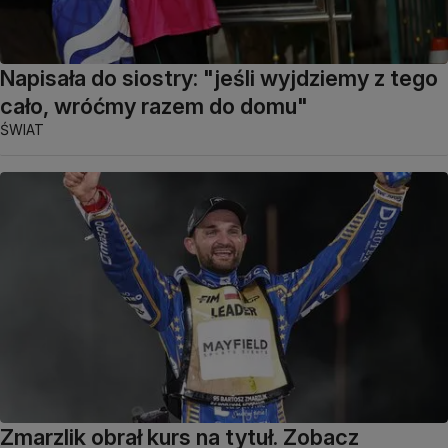
Napisała do siostry: "jeśli wyjdziemy z tego
cało, wróćmy razem do domu"
ŚWIAT
Zmarzlik obrał kurs na tytuł. Zobacz