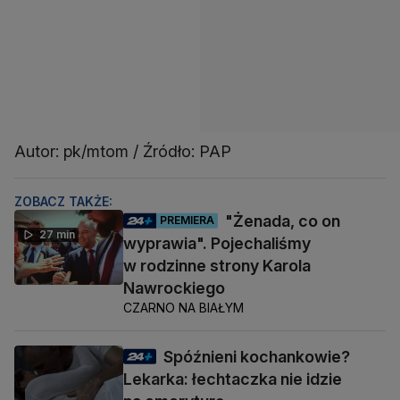
Autor: pk/mtom / Źródło: PAP
ZOBACZ TAKŻE:
"Żenada, co on
PREMIERA
27 min
wyprawia". Pojechaliśmy
w rodzinne strony Karola
Nawrockiego
CZARNO NA BIAŁYM
Spóźnieni kochankowie?
Lekarka: łechtaczka nie idzie