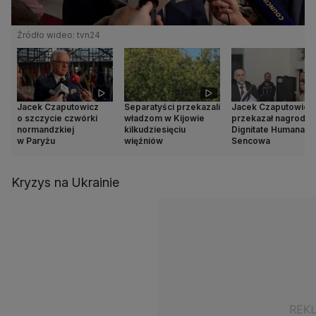
Źródło wideo: tvn24
Jacek Czaputowicz
Separatyści przekazali
Jacek Czaputowicz
o szczycie czwórki
władzom w Kijowie
przekazał nagrodę 
normandzkiej
kilkudziesięciu
Dignitate Humana dl
w Paryżu
więźniów
Sencowa
Kryzys na Ukrainie