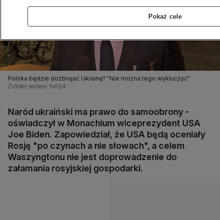
Pokaż cele
Polska będzie dozbrajać Ukrainę? "Nie można tego wykluczyć"
Źródło wideo: tvn24
Naród ukraiński ma prawo do samoobrony -
oświadczył w Monachium wiceprezydent USA
Joe Biden. Zapowiedział, że USA będą oceniały
Rosję "po czynach a nie słowach", a celem
Waszyngtonu nie jest doprowadzenie do
załamania rosyjskiej gospodarki.