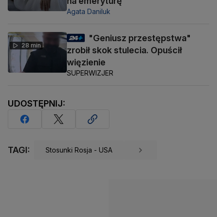
na emeryturę
Agata Daniluk
"Geniusz przestępstwa"
28 min
zrobił skok stulecia. Opuścił
więzienie
SUPERWIZJER
UDOSTĘPNIJ:
TAGI:
Stosunki Rosja - USA