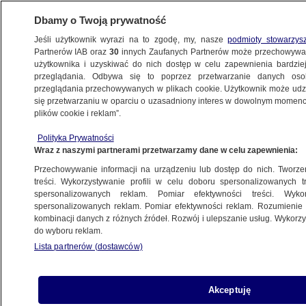
Dbamy o Twoją prywatność
Jeśli użytkownik wyrazi na to zgodę, my, nasze
podmioty stowarzys
Partnerów IAB oraz
30
innych Zaufanych Partnerów może przechowywa
użytkownika i uzyskiwać do nich dostęp w celu zapewnienia bardzi
przeglądania. Odbywa się to poprzez przetwarzanie danych os
przeglądania przechowywanych w plikach cookie. Użytkownik może udzie
ŚWIAT
się przetwarzaniu w oparciu o uzasadniony interes w dowolnym momencie
plików cookie i reklam”.
"Będziemy oceniać Rosję po czynach.
Polityka Prywatności
Ukraińcy mają prawo do samoobrony"
Wraz z naszymi partnerami przetwarzamy dane w celu zapewnienia:
Przechowywanie informacji na urządzeniu lub dostęp do nich. Tworzeni
7.02.2015, 16:32
Aktualizacja:
7.02.2015, 16:33
treści. Wykorzystywanie profili w celu doboru spersonalizowanych tr
spersonalizowanych reklam. Pomiar efektywności treści. Wyko
spersonalizowanych reklam. Pomiar efektywności reklam. Rozumienie o
Udostępnij
kombinacji danych z różnych źródeł. Rozwój i ulepszanie usług. Wykor
do wyboru reklam.
Lista partnerów (dostawców)
Akceptuję