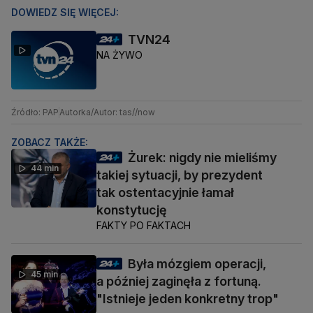
DOWIEDZ SIĘ WIĘCEJ:
TVN24
NA ŻYWO
Źródło: PAP
Autorka/Autor: tas//now
ZOBACZ TAKŻE:
Żurek: nigdy nie mieliśmy
44 min
takiej sytuacji, by prezydent
tak ostentacyjnie łamał
konstytucję
FAKTY PO FAKTACH
Była mózgiem operacji,
45 min
a później zaginęła z fortuną.
"Istnieje jeden konkretny trop"