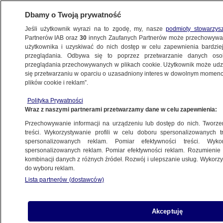
Dbamy o Twoją prywatność
Jeśli użytkownik wyrazi na to zgodę, my, nasze
podmioty stowarzys
Partnerów IAB oraz
30
innych Zaufanych Partnerów może przechowywa
użytkownika i uzyskiwać do nich dostęp w celu zapewnienia bardzi
przeglądania. Odbywa się to poprzez przetwarzanie danych os
przeglądania przechowywanych w plikach cookie. Użytkownik może udzie
ŚWIAT
się przetwarzaniu w oparciu o uzasadniony interes w dowolnym momencie
plików cookie i reklam”.
"Mobilizacja nie wpłynie na przebieg
Polityka Prywatności
konfliktu w 2022 roku". Najnowsza analiza
Wraz z naszymi partnerami przetwarzamy dane w celu zapewnienia:
ISW
Przechowywanie informacji na urządzeniu lub dostęp do nich. Tworzeni
treści. Wykorzystywanie profili w celu doboru spersonalizowanych tr
26.09.2022, 09:08
spersonalizowanych reklam. Pomiar efektywności treści. Wyko
spersonalizowanych reklam. Pomiar efektywności reklam. Rozumienie o
kombinacji danych z różnych źródeł. Rozwój i ulepszanie usług. Wykor
Udostępnij
do wyboru reklam.
Lista partnerów (dostawców)
Zarządzona przez prezydenta Rosji częściowa
mobilizacja stworzy dodatkowe wojsko, ale w
sposób nieefektywny, obciążona będzie także
Akceptuję