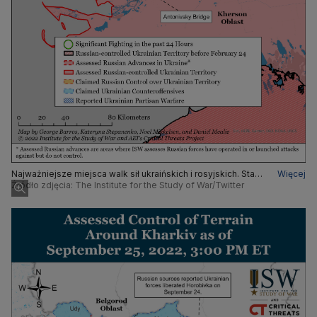
Najważniejsze miejsca walk sił ukraińskich i rosyjskich. Stan
Więcej
na 25 września 2022 r.
Źródło zdjęcia: The Institute for the Study of War/Twitter