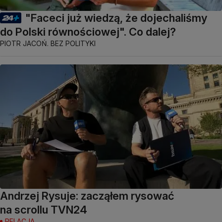
"Faceci już wiedzą, że dojechaliśmy
do Polski równościowej". Co dalej?
PIOTR JACOŃ. BEZ POLITYKI
Andrzej Rysuje: zacząłem rysować
na scrollu TVN24
RELACJA