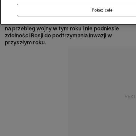
wysokimi kosztami społecznymi i politycznymi -
ocenia w najnowszym sprawozdaniu
Pokaż cele
amerykański Instytut Studiów nad Wojną (ISW).
Analitycy prognozują, że mobilizacja nie wpłynie
na przebieg wojny w tym roku i nie podniesie
zdolności Rosji do podtrzymania inwazji w
przyszłym roku.