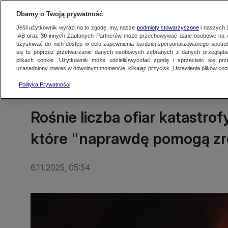
Dbamy o Twoją prywatność
Jeśli użytkownik wyrazi na to zgodę, my, nasze
podmioty stowarzyszone
i naszych
IAB oraz
30
innych Zaufanych Partnerów może przechowywać dane osobowe na ur
uzyskiwać do nich dostęp w celu zapewnienia bardziej spersonalizowanego sposo
się to poprzez przetwarzanie danych osobowych zebranych z danych przegląd
Oglądaj TVN24
Najnowsze
Fakty
Świat
Polska
Regionalne
plikach cookie. Użytkownik może udzielić/wycofać zgodę i sprzeciwić się pr
uzasadniony interes w dowolnym momencie, klikając przycisk „Ustawienia plików cook
Polityka Prywatności
ŚWIAT
Rośnie liczba ofiar katastro
które "naprawdę pomogą zro
6.11.2025, 05:54