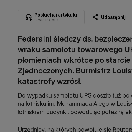
Posłuchaj artykułu
Udostępnij
Czyta lektor AI
Federalni śledczy ds. bezpiecze
wraku samolotu towarowego UPS, 
płomieniach wkrótce po starcie 
Zjednoczonych. Burmistrz Louisvi
katastrofy wzrósł.
Do wypadku samolotu UPS doszło tuż po 
na lotnisku im. Muhammada Alego w Louisvi
lotniskiem budynki, powodując potężną ek
Urzędnicy, na których powołuje się Reute