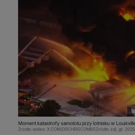
Moment katastrofy samolotu przy lotnisku w Louisvill
Źródło wideo: X.COM/DRCHRISCOMBS
Źródło zdj. gł.: 20