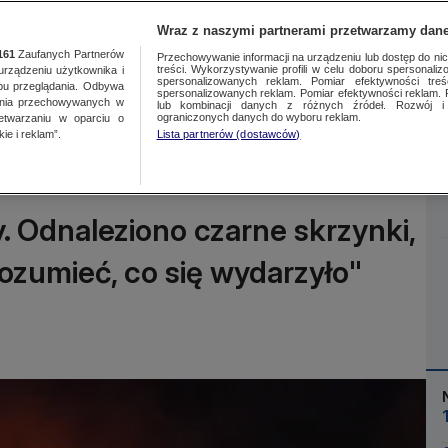
Wraz z naszymi partnerami przetwarzamy dane
161
Zaufanych Partnerów
Przechowywanie informacji na urządzeniu lub dostęp do nich.
treści. Wykorzystywanie profili w celu doboru spersonalizo
ządzeniu użytkownika i
spersonalizowanych reklam. Pomiar efektywności treś
bu przeglądania. Odbywa
spersonalizowanych reklam. Pomiar efektywności reklam. 
ania przechowywanych w
lub kombinacji danych z różnych źródeł. Rozwój i 
Więcej
ograniczonych danych do wyboru reklam.
zetwarzaniu w oparciu o
ie i reklam”.
Lista partnerów (dostawców)
fy. Odnaleziono czarne skrzynki,
zumieć, co się wydarzyło"