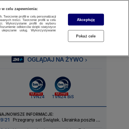
 w celu zapewnienia:
SUBSKRYBUJ
Przejdź do
Szukaj
Zaloguj się
Menu
 Tworzenie profili w celu personalizacji
Akceptuję
wanych treści. Tworzenie profili w celu
ci. Wykorzystanie profili do wyboru
Rozumienie odbiorców dzięki statystyce
ulepszanie usług. Wykorzystywanie
Czytaj
Słuchaj
Oglądaj
Pokaż cele
OGLĄDAJ NA ŻYWO
NA ŻYWO
NA ŻYWO
TVN24
TVN24 BiS
NAJNOWSZE INFORMACJE:
19:21
Przegrany set Świątek. Ukrainka poszła za
ciosem