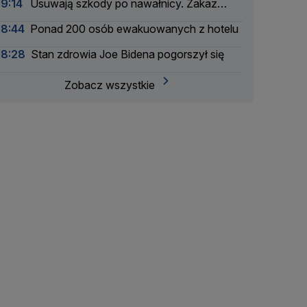
19:14
Usuwają szkody po nawałnicy. Zakaz
wstępu do lasów
18:44
Ponad 200 osób ewakuowanych z hotelu
18:28
Stan zdrowia Joe Bidena pogorszył się
Zobacz wszystkie