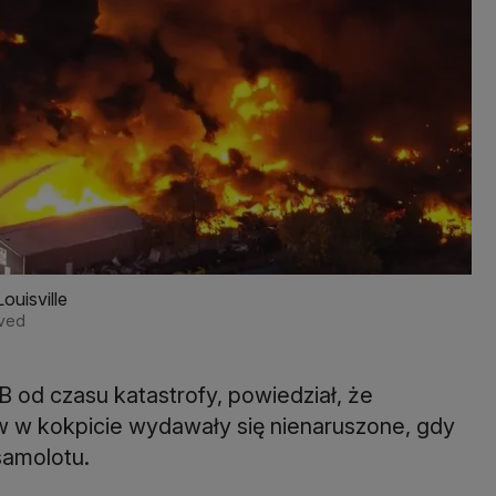
ouisville
rved
 od czasu katastrofy, powiedział, że
mów w kokpicie wydawały się nienaruszone, gdy
samolotu.