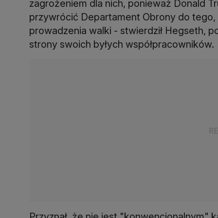
zagrożeniem dla nich, ponieważ Donald T
przywrócić Departament Obrony do tego, 
prowadzenia walki - stwierdził Hegseth, p
strony swoich byłych współpracowników.
Przyznał, że nie jest "konwencjonalnym" 