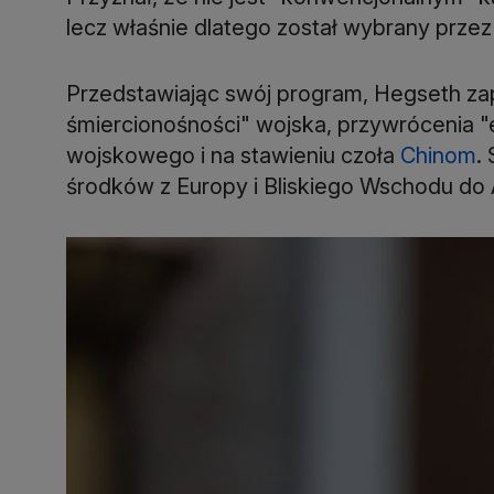
lecz właśnie dlatego został wybrany prze
Przedstawiając swój program, Hegseth za
śmiercionośności" wojska, przywrócenia 
wojskowego i na stawieniu czoła
Chinom
.
środków z Europy i Bliskiego Wschodu do A