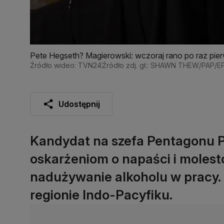
Pete Hegseth? Magierowski: wczoraj rano po raz pie
Źródło wideo: TVN24
Źródło zdj. gł.: SHAWN THEW/PAP/E
Udostępnij
Kandydat na szefa Pentagonu P
oskarżeniom o napaści i moles
nadużywanie alkoholu w pracy. 
regionie Indo-Pacyfiku.