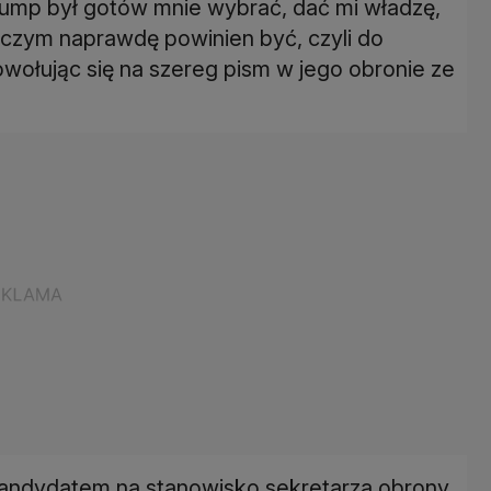
rump był gotów mnie wybrać, dać mi władzę,
czym naprawdę powinien być, czyli do
owołując się na szereg pism w jego obronie ze
kandydatem na stanowisko sekretarza obrony,