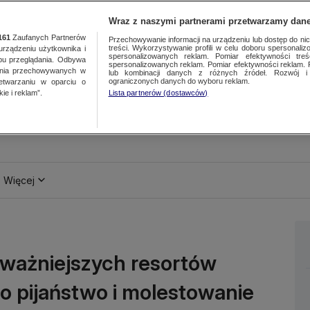
Wraz z naszymi partnerami przetwarzamy dane
161
Zaufanych Partnerów
Przechowywanie informacji na urządzeniu lub dostęp do nich.
treści. Wykorzystywanie profili w celu doboru spersonalizo
ządzeniu użytkownika i
spersonalizowanych reklam. Pomiar efektywności treś
bu przeglądania. Odbywa
spersonalizowanych reklam. Pomiar efektywności reklam. 
ania przechowywanych w
lub kombinacji danych z różnych źródeł. Rozwój i 
ograniczonych danych do wyboru reklam.
zetwarzaniu w oparciu o
ie i reklam”.
Lista partnerów (dostawców)
Więcej
ważniejszych resortów
 o pijaństwo i molestowanie