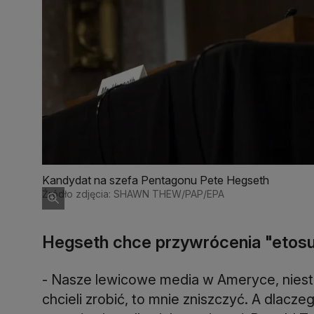
Kandydat na szefa Pentagonu Pete Hegseth
Źródło zdjęcia: SHAWN THEW/PAP/EPA
Hegseth chce przywrócenia "etos
- Nasze lewicowe media w Ameryce, nieste
chcieli zrobić, to mnie zniszczyć. A dlac