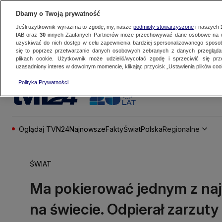
Dbamy o Twoją prywatność
Jeśli użytkownik wyrazi na to zgodę, my, nasze
podmioty stowarzyszone
i naszych
IAB oraz
30
innych Zaufanych Partnerów może przechowywać dane osobowe na ur
uzyskiwać do nich dostęp w celu zapewnienia bardziej spersonalizowanego sposo
się to poprzez przetwarzanie danych osobowych zebranych z danych przegląd
plikach cookie. Użytkownik może udzielić/wycofać zgodę i sprzeciwić się pr
uzasadniony interes w dowolnym momencie, klikając przycisk „Ustawienia plików cook
Polityka Prywatności
Oglądaj TVN24
Najnowsze
Fakty
Świat
Polska
Regionalne
ŚWIAT
Ma pokierować jednym z naj
na świecie. Odpierał zarzuty