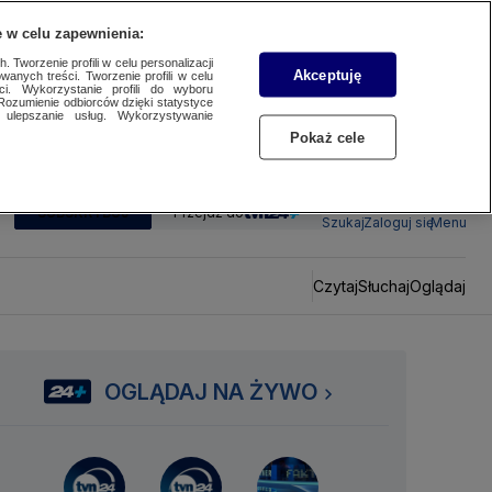
 w celu zapewnienia:
 Tworzenie profili w celu personalizacji
Akceptuję
wanych treści. Tworzenie profili w celu
ci. Wykorzystanie profili do wyboru
Rozumienie odbiorców dzięki statystyce
ulepszanie usług. Wykorzystywanie
Pokaż cele
SUBSKRYBUJ
Przejdź do
Szukaj
Zaloguj się
Menu
Czytaj
Słuchaj
Oglądaj
OGLĄDAJ NA ŻYWO