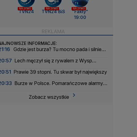
NA ŻYWO
NA ŻYWO
NA ŻYWO
TVN24
TVN24 BiS
"Fakty"
19:00
NAJNOWSZE INFORMACJE:
21:16
Gdzie jest burza? Tu mocno pada i silnie
wieje
20:57
Lech męczył się z rywalem z Wysp
Owczych. Rezerwowy bohaterem
20:51
Prawie 39 stopni. Tu skwar był największy
20:33
Burze w Polsce. Pomarańczowe alarmy w
większości województw
Zobacz wszystkie