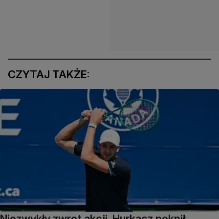
CZYTAJ TAKŻE:
Niezwykły zwrot akcji. Hurkacz pokpił