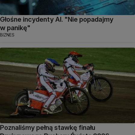
Głośne incydenty AI. "Nie popadajmy
w panikę"
BIZNES
Poznaliśmy pełną stawkę finału