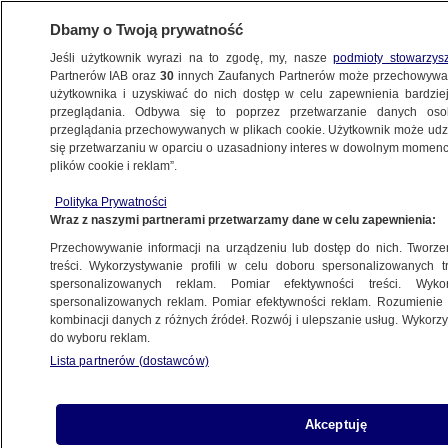
Dbamy o Twoją prywatność
Jeśli użytkownik wyrazi na to zgodę, my, nasze
podmioty stowarzys
Partnerów IAB oraz
30
innych Zaufanych Partnerów może przechowywa
użytkownika i uzyskiwać do nich dostęp w celu zapewnienia bardzi
przeglądania. Odbywa się to poprzez przetwarzanie danych os
przeglądania przechowywanych w plikach cookie. Użytkownik może udzie
ŚWIAT
się przetwarzaniu w oparciu o uzasadniony interes w dowolnym momencie
plików cookie i reklam”.
Protesty w Izraelu. Stany Zjednoczone
Polityka Prywatności
zabrały głos
Wraz z naszymi partnerami przetwarzamy dane w celu zapewnienia:
Przechowywanie informacji na urządzeniu lub dostęp do nich. Tworzeni
27.03.2023, 05:25
treści. Wykorzystywanie profili w celu doboru spersonalizowanych tr
spersonalizowanych reklam. Pomiar efektywności treści. Wyko
spersonalizowanych reklam. Pomiar efektywności reklam. Rozumienie o
Udostępnij
kombinacji danych z różnych źródeł. Rozwój i ulepszanie usług. Wykor
do wyboru reklam.
Stany Zjednoczone są głęboko zaniepokojone
Lista partnerów (dostawców)
wydarzeniami w Izraelu i "usilnie wzywają"
tamtejszych przywódców do jak najszybszego
znalezienia kompromisu - przekazała w niedzielę
Akceptuję
w oświadczeniu rzeczniczka Rady