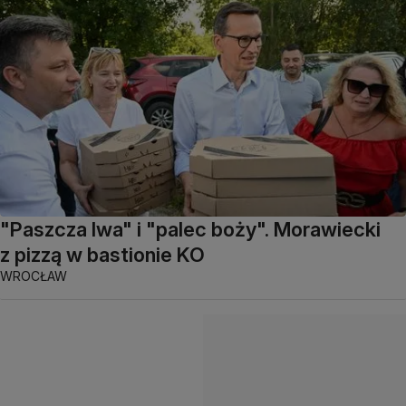
"Paszcza lwa" i "palec boży". Morawiecki
z pizzą w bastionie KO
WROCŁAW