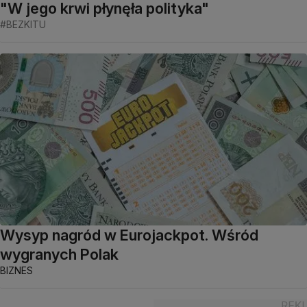
"W jego krwi płynęła polityka"
#BEZKITU
Wysyp nagród w Eurojackpot. Wśród
wygranych Polak
BIZNES