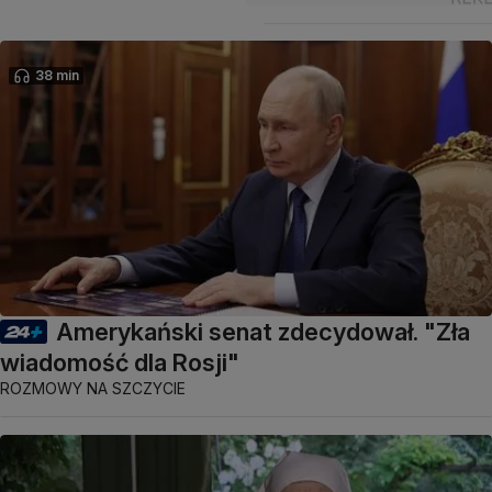
38 min
Amerykański senat zdecydował. "Zła
wiadomość dla Rosji"
ROZMOWY NA SZCZYCIE