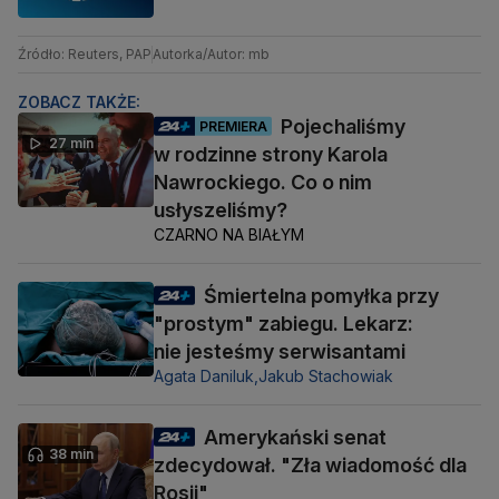
Źródło: Reuters, PAP
Autorka/Autor: mb
ZOBACZ TAKŻE:
Pojechaliśmy
PREMIERA
27 min
w rodzinne strony Karola
Nawrockiego. Co o nim
usłyszeliśmy?
CZARNO NA BIAŁYM
Śmiertelna pomyłka przy
"prostym" zabiegu. Lekarz:
nie jesteśmy serwisantami
Agata Daniluk,
Jakub Stachowiak
Amerykański senat
38 min
zdecydował. "Zła wiadomość dla
Rosji"