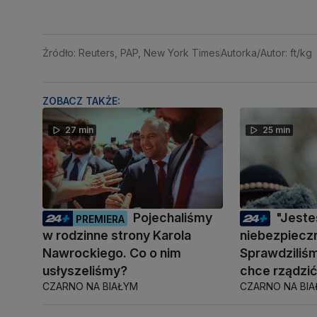
Źródło: Reuters, PAP, New York Times
Autorka/Autor: ft/kg
ZOBACZ TAKŻE:
27 min
25 min
Pojechaliśmy
"Jest
PREMIERA
w rodzinne strony Karola
niebezpiecz
Nawrockiego. Co o nim
Sprawdziliśm
usłyszeliśmy?
chce rządzi
CZARNO NA BIAŁYM
CZARNO NA BI