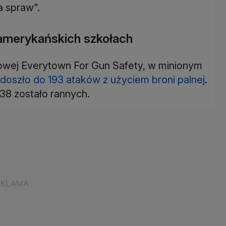
 spraw".
 amerykańskich szkołach
dowej Everytown For Gun Safety, w minionym
doszło do 193 ataków z użyciem broni palnej
.
138 zostało rannych.