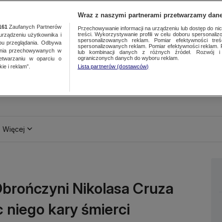
Wraz z naszymi partnerami przetwarzamy dane
161
Zaufanych Partnerów
Przechowywanie informacji na urządzeniu lub dostęp do nich.
treści. Wykorzystywanie profili w celu doboru spersonalizo
ządzeniu użytkownika i
spersonalizowanych reklam. Pomiar efektywności treś
bu przeglądania. Odbywa
spersonalizowanych reklam. Pomiar efektywności reklam. 
ania przechowywanych w
lub kombinacji danych z różnych źródeł. Rozwój i 
ograniczonych danych do wyboru reklam.
zetwarzaniu w oparciu o
ie i reklam”.
Lista partnerów (dostawców)
Więcej
Obrończyni Nikolasa Cruza
 niego kary śmierci