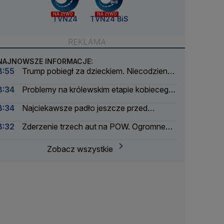
NA ŻYWO
NA ŻYWO
TVN24
TVN24 BiS
NAJNOWSZE INFORMACJE:
8:55
Trump pobiegł za dzieckiem. Niecodzienna
sytuacja podczas przemówienia
8:34
Problemy na królewskim etapie kobiecego
Tour de France. Wprowadzono ograniczenia
8:34
Najciekawsze padło jeszcze przed
wejściem. Byliśmy na imprezie Nawrockiego
8:32
Zderzenie trzech aut na POW. Ogromne
utrudnienia w ruchu
Zobacz wszystkie