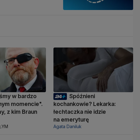
eśmy w bardzo
Spóźnieni
nym momencie".
kochankowie? Lekarka:
y, z kim Braun
łechtaczka nie idzie
ć
na emeryturę
AŁYM
Agata Daniluk