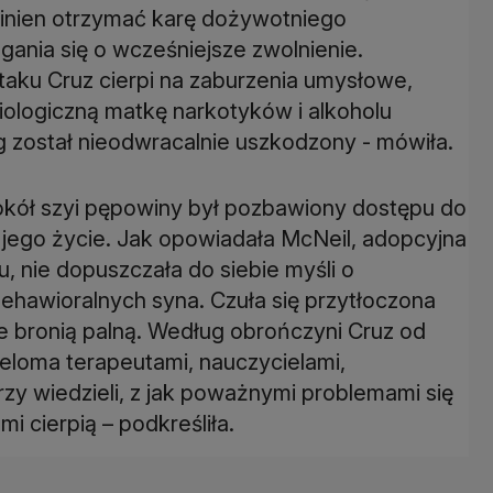
inien otrzymać karę dożywotniego
ania się o wcześniejsze zwolnienie.
aku Cruz cierpi na zaburzenia umysłowe,
ologiczną matkę narkotyków i alkoholu
 został nieodwracalnie uszkodzony - mówiła.
okół szyi pępowiny był pozbawiony dostępu do
 o jego życie. Jak opowiadała McNeil, adopcyjna
u, nie dopuszczała do siebie myśli o
hawioralnych syna. Czuła się przytłoczona
e bronią palną. Według obrończyni Cruz od
ieloma terapeutami, nauczycielami,
órzy wiedzieli, z jak poważnymi problemami się
mi cierpią – podkreśliła.