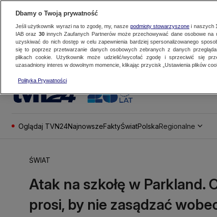
Dbamy o Twoją prywatność
Jeśli użytkownik wyrazi na to zgodę, my, nasze
podmioty stowarzyszone
i naszych
IAB oraz
30
innych Zaufanych Partnerów może przechowywać dane osobowe na ur
uzyskiwać do nich dostęp w celu zapewnienia bardziej spersonalizowanego sposo
się to poprzez przetwarzanie danych osobowych zebranych z danych przegląd
plikach cookie. Użytkownik może udzielić/wycofać zgodę i sprzeciwić się pr
uzasadniony interes w dowolnym momencie, klikając przycisk „Ustawienia plików cook
Polityka Prywatności
Oglądaj TVN24
Najnowsze
Fakty
Świat
Polska
Regionalne
ŚWIAT
Atak na szkołę w Parkland. 
prosi, by nie zasądzać wobec