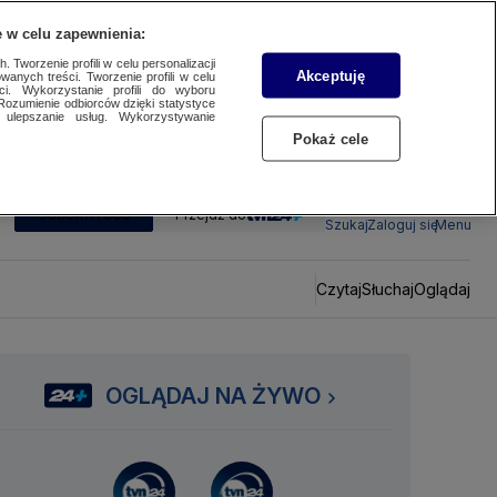
 w celu zapewnienia:
 Tworzenie profili w celu personalizacji
Akceptuję
wanych treści. Tworzenie profili w celu
ci. Wykorzystanie profili do wyboru
Rozumienie odbiorców dzięki statystyce
ulepszanie usług. Wykorzystywanie
Pokaż cele
SUBSKRYBUJ
Przejdź do
Szukaj
Zaloguj się
Menu
Czytaj
Słuchaj
Oglądaj
OGLĄDAJ NA ŻYWO