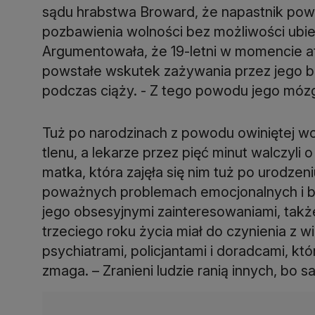
sądu hrabstwa Broward, że napastnik pow
pozbawienia wolności bez możliwości ubieg
Argumentowała, że 19-letni w momencie at
powstałe wskutek zażywania przez jego bi
podczas ciąży. - Z tego powodu jego mózg
Tuż po narodzinach z powodu owiniętej w
tlenu, a lekarze przez pięć minut walczyli
matka, która zajęła się nim tuż po urodzeni
poważnych problemach emocjonalnych i be
jego obsesyjnymi zainteresowaniami, takż
trzeciego roku życia miał do czynienia z w
psychiatrami, policjantami i doradcami, kt
zmaga. – Zranieni ludzie ranią innych, bo sa