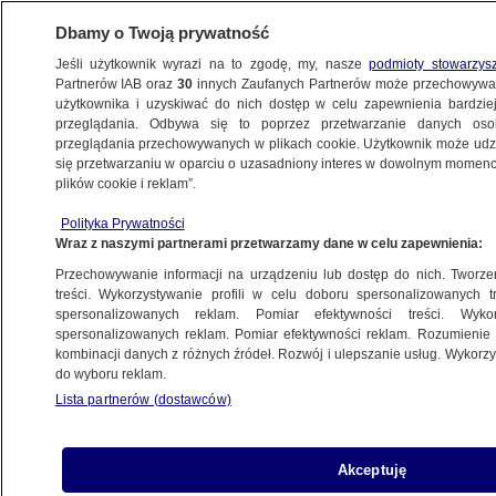
Dbamy o Twoją prywatność
Jeśli użytkownik wyrazi na to zgodę, my, nasze
podmioty stowarzys
Partnerów IAB oraz
30
innych Zaufanych Partnerów może przechowywa
użytkownika i uzyskiwać do nich dostęp w celu zapewnienia bardzi
przeglądania. Odbywa się to poprzez przetwarzanie danych os
przeglądania przechowywanych w plikach cookie. Użytkownik może udzie
ŚWIAT
się przetwarzaniu w oparciu o uzasadniony interes w dowolnym momencie
plików cookie i reklam”.
Były prezydent Niemiec: byłbym
Polityka Prywatności
zbulwersowany, gdybyśmy przestali
Wraz z naszymi partnerami przetwarzamy dane w celu zapewnienia:
okazywać solidarność z ofiarą
Przechowywanie informacji na urządzeniu lub dostęp do nich. Tworzeni
treści. Wykorzystywanie profili w celu doboru spersonalizowanych tr
25.12.2022, 21:48
spersonalizowanych reklam. Pomiar efektywności treści. Wyko
spersonalizowanych reklam. Pomiar efektywności reklam. Rozumienie o
kombinacji danych z różnych źródeł. Rozwój i ulepszanie usług. Wykor
Udostępnij
do wyboru reklam.
Lista partnerów (dostawców)
Były prezydent Niemiec Joachim Gauck
wypowiedział się na temat rosyjskiej zbrojnej
inwazji na Ukrainę. Swierdził, że widać zamiary
Akceptuję