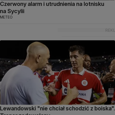
Czerwony alarm i utrudnienia na lotnisku
na Sycylii
METEO
Lewandowski "nie chciał schodzić z boiska".