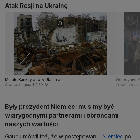
Atak Rosji na Ukrainę
Murale Banksy'ego w Ukrainie
Wołodymyr Z
Źródło zdjęcia: PAP/EPA
Źródło zdjęci
Były prezydent Niemiec: musimy być
wiarygodnymi partnerami i obrońcami
naszych wartości
Gauck mówił też, że w postępowaniu
Niemiec
po