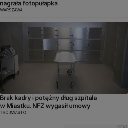
nagrała fotopułapka
WARSZAWA
Brak kadry i potężny dług szpitala
w Miastku. NFZ wygasił umowy
TRÓJMIASTO