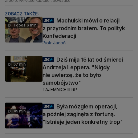
Źródło: PAP
Autorka/Autor: akw/adso
ZOBACZ TAKŻE:
Machulski mówi o relacji
1 godz 6 min
z przyrodnim bratem. To polityk
Konfederacji
Piotr Jacoń
Dziś mija 15 lat od śmierci
57 min
Andrzeja Leppera. "Nigdy
nie uwierzę, że to było
samobójstwo"
TAJEMNICE III RP
Była mózgiem operacji,
45 min
a później zaginęła z fortuną.
"Istnieje jeden konkretny trop"