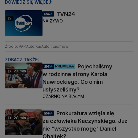
DOWIEDZ SIĘ WIĘCEJ:
TVN24
NA ŻYWO
Źródło: PAP
Autorka/Autor: tas//now
ZOBACZ TAKŻE:
Pojechaliśmy
PREMIERA
27 min
w rodzinne strony Karola
Nawrockiego. Co o nim
usłyszeliśmy?
CZARNO NA BIAŁYM
Prokuratura wzięła się
28 min
za człowieka Kaczyńskiego. Już
nie "wszystko mogę" Daniel
Obajtek?