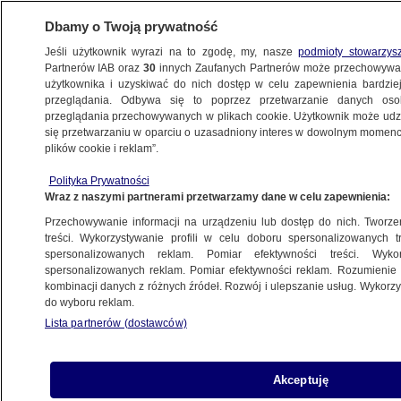
Dbamy o Twoją prywatność
Jeśli użytkownik wyrazi na to zgodę, my, nasze
podmioty stowarzys
Partnerów IAB oraz
30
innych Zaufanych Partnerów może przechowywa
użytkownika i uzyskiwać do nich dostęp w celu zapewnienia bardzi
przeglądania. Odbywa się to poprzez przetwarzanie danych os
przeglądania przechowywanych w plikach cookie. Użytkownik może udzie
ŚWIAT
się przetwarzaniu w oparciu o uzasadniony interes w dowolnym momencie
plików cookie i reklam”.
Ponad miliard dolarów. Biały Dom ogłosił
Polityka Prywatności
kolejny pakiet pomocy wojskowej dla
Wraz z naszymi partnerami przetwarzamy dane w celu zapewnienia:
Ukrainy
Przechowywanie informacji na urządzeniu lub dostęp do nich. Tworzeni
treści. Wykorzystywanie profili w celu doboru spersonalizowanych tr
28.09.2022, 20:56
spersonalizowanych reklam. Pomiar efektywności treści. Wyko
spersonalizowanych reklam. Pomiar efektywności reklam. Rozumienie o
kombinacji danych z różnych źródeł. Rozwój i ulepszanie usług. Wykor
Udostępnij
do wyboru reklam.
Lista partnerów (dostawców)
Karine Jean-Pierre, rzeczniczka Białego Domu,
poinformowała o ogłoszeniu kolejnego pakietu
pomocy wojskowej dla Ukrainy. Jego wartość to
Akceptuję