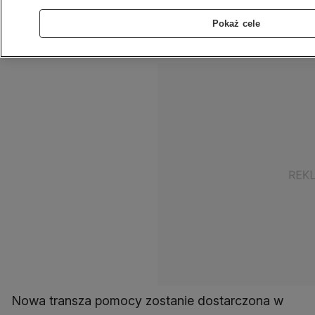
1,1 miliarda dolarów. Pakiet zawiera między
innymi 18 nowych wyrzutni HIMARS i setki
Pokaż cele
pojazdów opancerzonych. Ma wspomóc Ukrainę
w walce z rosyjską inwazją.
Nowa transza pomocy zostanie dostarczona w