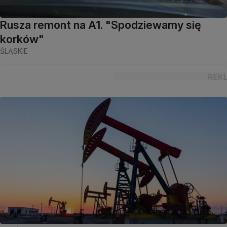
Rusza remont na A1. "Spodziewamy się
korków"
ŚLĄSKIE