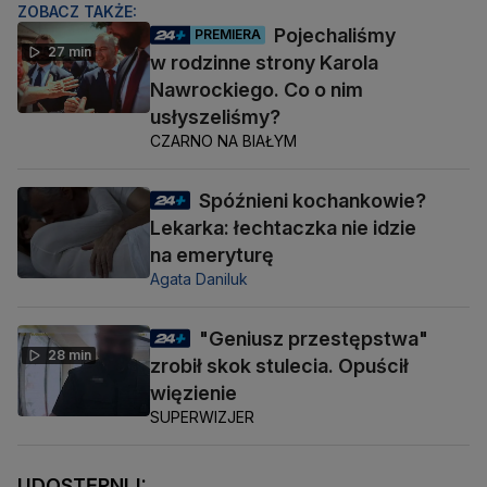
ZOBACZ TAKŻE:
Pojechaliśmy
PREMIERA
27 min
w rodzinne strony Karola
Nawrockiego. Co o nim
usłyszeliśmy?
CZARNO NA BIAŁYM
Spóźnieni kochankowie?
Lekarka: łechtaczka nie idzie
na emeryturę
Agata Daniluk
"Geniusz przestępstwa"
28 min
zrobił skok stulecia. Opuścił
więzienie
SUPERWIZJER
UDOSTĘPNIJ: