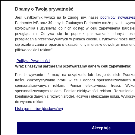
Dbamy o Twoją prywatność
Jeśli użytkownik wyrazi na to zgodę, my, nasze
podmioty stowarzys
Partnerów IAB oraz
30
innych Zaufanych Partnerów może przechowywa
użytkownika i uzyskiwać do nich dostęp w celu zapewnienia bardzi
przeglądania. Odbywa się to poprzez przetwarzanie danych os
przeglądania przechowywanych w plikach cookie. Użytkownik może udzie
ŚWIAT
się przetwarzaniu w oparciu o uzasadniony interes w dowolnym momencie
plików cookie i reklam”.
Szef MAEA mówi o postępie w rozmowach
Polityka Prywatności
dotyczących "strefy bezpieczeństwa
Wraz z naszymi partnerami przetwarzamy dane w celu zapewnienia:
nuklearnego"
Przechowywanie informacji na urządzeniu lub dostęp do nich. Tworzeni
treści. Wykorzystywanie profili w celu doboru spersonalizowanych tr
23.12.2022, 19:48
spersonalizowanych reklam. Pomiar efektywności treści. Wyko
spersonalizowanych reklam. Pomiar efektywności reklam. Rozumienie o
kombinacji danych z różnych źródeł. Rozwój i ulepszanie usług. Wykor
Udostępnij
do wyboru reklam.
Lista partnerów (dostawców)
Szef Międzynarodowej Agencji Energii
Atomowej (MAEA) Rafael Grossi przekazał w
piątek, że starania, których celem jest
Akceptuję