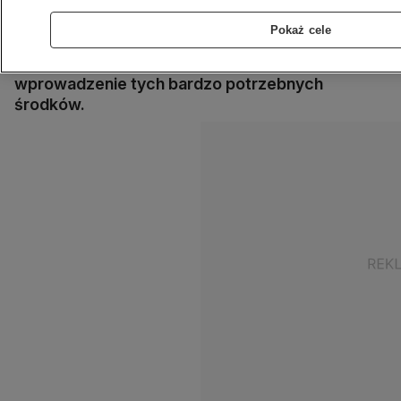
utworzenie strefy bezpiecznej wokół
Zaporoskiej Elektrowni Atomowej w
Pokaż cele
Enerhodarze postępują. Jak dodał, celem
wysiłków dyplomatycznych jest uzgodnienie i
wprowadzenie tych bardzo potrzebnych
środków.