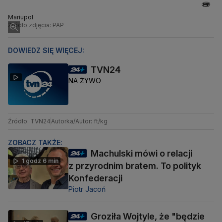
Mariupol
Źródło zdjęcia: PAP
DOWIEDZ SIĘ WIĘCEJ:
TVN24
NA ŻYWO
Źródło: TVN24
Autorka/Autor: ft/kg
ZOBACZ TAKŻE:
Machulski mówi o relacji
1 godz 6 min
z przyrodnim bratem. To polityk
Konfederacji
Piotr Jacoń
Groziła Wojtyle, że "będzie