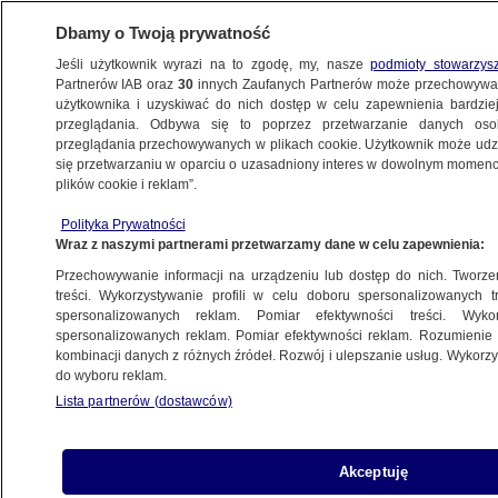
Dbamy o Twoją prywatność
Jeśli użytkownik wyrazi na to zgodę, my, nasze
podmioty stowarzys
Partnerów IAB oraz
30
innych Zaufanych Partnerów może przechowywa
użytkownika i uzyskiwać do nich dostęp w celu zapewnienia bardzi
przeglądania. Odbywa się to poprzez przetwarzanie danych os
przeglądania przechowywanych w plikach cookie. Użytkownik może udzie
ŚWIAT
się przetwarzaniu w oparciu o uzasadniony interes w dowolnym momencie
plików cookie i reklam”.
Siedmioletni Makar i jego matka opuścili
Polityka Prywatności
Mariupol. Mówią, co przeżyli w obleganym
Wraz z naszymi partnerami przetwarzamy dane w celu zapewnienia:
mieście
Przechowywanie informacji na urządzeniu lub dostęp do nich. Tworzeni
treści. Wykorzystywanie profili w celu doboru spersonalizowanych tr
24.04.2022, 18:35
spersonalizowanych reklam. Pomiar efektywności treści. Wyko
spersonalizowanych reklam. Pomiar efektywności reklam. Rozumienie o
kombinacji danych z różnych źródeł. Rozwój i ulepszanie usług. Wykor
Udostępnij
do wyboru reklam.
Lista partnerów (dostawców)
Makar Isajew, siedmioletni chłopiec z Mariupola,
który został nagrany, gdy stał w ruinach domu i
zwracał się do rosyjskich agresorów, wraz z
Akceptuję