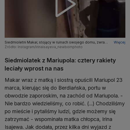
Siedmioletni Makar, stojący w ruinach swojego domu, zwraca
Więcej
się do "rosyjskich wyzwolicieli"
Źródło: Instagram/irinaisayeva_newbornphoto
Siedmiolatek z Mariupola: cztery rakiety
leciały wprost na nas
Makar wraz z matką i siostrą opuścili Mariupol 23
marca, kierując się do Berdiańska, portu w
obwodzie zaporoskim, na zachód od Mariupola. -
Nie bardzo wiedzieliśmy, co robić. (...) Chodziliśmy
po mieście i pytaliśmy ludzi, gdzie możemy się
zatrzymać - wspominała matka chłopca, Irina
Isajewa. Jak dodała, przez kilka dni wyjazd z