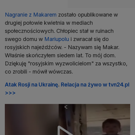
Nagranie z Makarem
zostało opublikowane w
drugiej połowie kwietnia w mediach
społecznościowych. Chłopiec stał w ruinach
swego domu w
Mariupolu
i zwracał się do
rosyjskich najeźdźców. - Nazywam się Makar.
Właśnie skończyłem siedem lat. To mój dom.
Dziękuję "rosyjskim wyzwolicielom" za wszystko,
co zrobili - mówił wówczas.
Atak Rosji na Ukrainę
.
Relacja na żywo w tvn24.pl
>>>