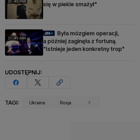
45 min
się w piekle smażył"
Była mózgiem operacji,
45 min
a później zaginęła z fortuną.
"Istnieje jeden konkretny trop"
UDOSTĘPNIJ:
TAGI:
Ukraina
Rosja