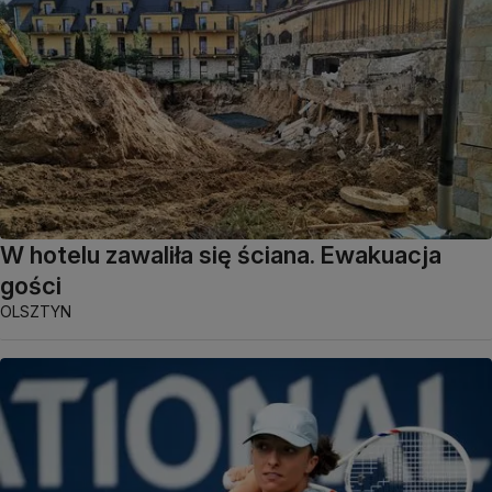
W hotelu zawaliła się ściana. Ewakuacja
gości
OLSZTYN