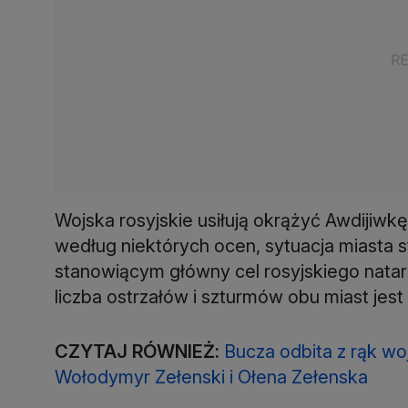
Wojska rosyjskie usiłują okrążyć Awdijiwk
według niektórych ocen, sytuacja miasta s
stanowiącym główny cel rosyjskiego natarc
liczba ostrzałów i szturmów obu miast jes
CZYTAJ RÓWNIEŻ:
Bucza odbita z rąk wo
Wołodymyr Zełenski i Ołena Zełenska