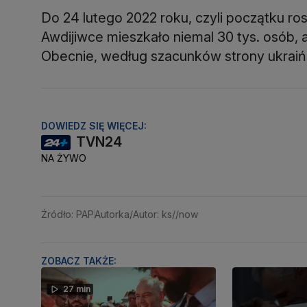
Do 24 lutego 2022 roku, czyli początku rosy
Awdijiwce mieszkało niemal 30 tys. osób, 
Obecnie, według szacunków strony ukraińsk
DOWIEDZ SIĘ WIĘCEJ:
TVN24
NA ŻYWO
Źródło: PAP
Autorka/Autor: ks//now
ZOBACZ TAKŻE:
27 min