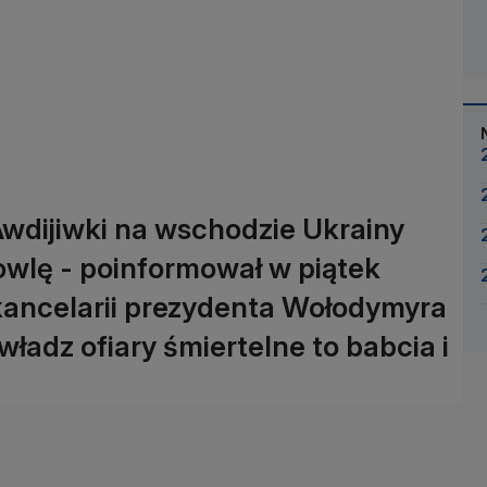
Awdijiwki na wschodzie Ukrainy
owlę - poinformował w piątek
kancelarii prezydenta Wołodymyra
ładz ofiary śmiertelne to babcia i