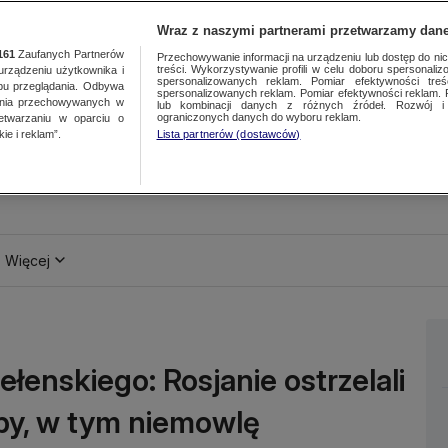
Wraz z naszymi partnerami przetwarzamy dane
161
Zaufanych Partnerów
Przechowywanie informacji na urządzeniu lub dostęp do nich.
treści. Wykorzystywanie profili w celu doboru spersonalizo
ządzeniu użytkownika i
spersonalizowanych reklam. Pomiar efektywności treś
bu przeglądania. Odbywa
spersonalizowanych reklam. Pomiar efektywności reklam. 
ania przechowywanych w
lub kombinacji danych z różnych źródeł. Rozwój i 
ograniczonych danych do wyboru reklam.
zetwarzaniu w oparciu o
ie i reklam”.
Lista partnerów (dostawców)
Więcej
ełenskiego: Rosjanie ostrzelali
oby, w tym niemowlę