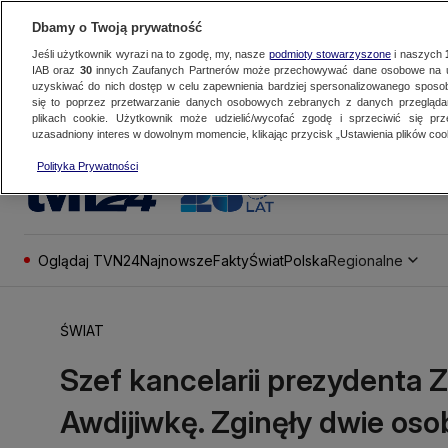
Dbamy o Twoją prywatność
Jeśli użytkownik wyrazi na to zgodę, my, nasze
podmioty stowarzyszone
i naszych
IAB oraz
30
innych Zaufanych Partnerów może przechowywać dane osobowe na ur
uzyskiwać do nich dostęp w celu zapewnienia bardziej spersonalizowanego sposo
się to poprzez przetwarzanie danych osobowych zebranych z danych przegląd
plikach cookie. Użytkownik może udzielić/wycofać zgodę i sprzeciwić się pr
uzasadniony interes w dowolnym momencie, klikając przycisk „Ustawienia plików cook
Polityka Prywatności
Oglądaj TVN24
Najnowsze
Fakty
Świat
Polska
Regionalne
ŚWIAT
Szef kancelarii prezydenta Z
Awdijiwkę. Zginęły dwie os