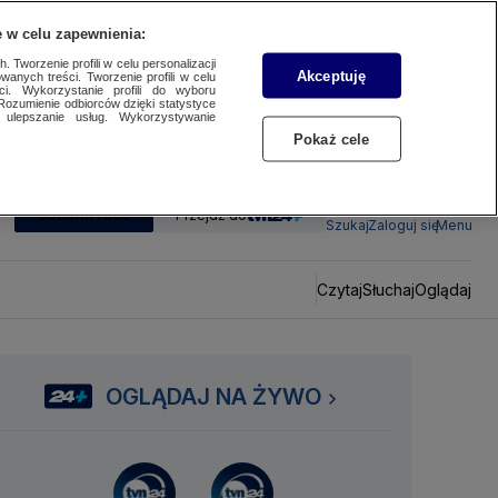
 w celu zapewnienia:
 Tworzenie profili w celu personalizacji
Akceptuję
wanych treści. Tworzenie profili w celu
ci. Wykorzystanie profili do wyboru
Rozumienie odbiorców dzięki statystyce
ulepszanie usług. Wykorzystywanie
Pokaż cele
SUBSKRYBUJ
Przejdź do
Szukaj
Zaloguj się
Menu
Czytaj
Słuchaj
Oglądaj
OGLĄDAJ NA ŻYWO