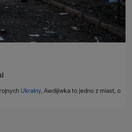
ki
brojnych
Ukrainy
, Awdijiwka to jedno z miast, o