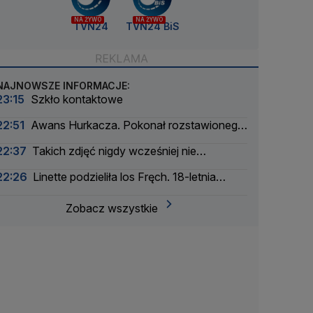
NA ŻYWO
NA ŻYWO
TVN24
TVN24 BiS
NAJNOWSZE INFORMACJE:
23:15
Szkło kontaktowe
22:51
Awans Hurkacza. Pokonał rozstawionego
rywala
22:37
Takich zdjęć nigdy wcześniej nie
wykonano
22:26
Linette podzieliła los Fręch. 18-letnia
Amerykanka za mocna
Zobacz wszystkie