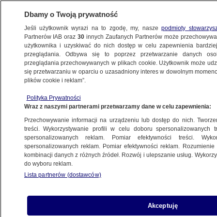
Dbamy o Twoją prywatność
Jeśli użytkownik wyrazi na to zgodę, my, nasze
podmioty stowarzys
Partnerów IAB oraz
30
innych Zaufanych Partnerów może przechowywa
użytkownika i uzyskiwać do nich dostęp w celu zapewnienia bardzi
przeglądania. Odbywa się to poprzez przetwarzanie danych os
przeglądania przechowywanych w plikach cookie. Użytkownik może udzie
ŚWIAT
się przetwarzaniu w oparciu o uzasadniony interes w dowolnym momencie
plików cookie i reklam”.
Nowy ukraiński dron "Rekin". Przeznaczony
Polityka Prywatności
do operowania na terenie zajętym
Wraz z naszymi partnerami przetwarzamy dane w celu zapewnienia:
przez wroga
Przechowywanie informacji na urządzeniu lub dostęp do nich. Tworzeni
treści. Wykorzystywanie profili w celu doboru spersonalizowanych tr
28.10.2022, 06:26
spersonalizowanych reklam. Pomiar efektywności treści. Wyko
spersonalizowanych reklam. Pomiar efektywności reklam. Rozumienie o
kombinacji danych z różnych źródeł. Rozwój i ulepszanie usług. Wykor
Udostępnij
do wyboru reklam.
Lista partnerów (dostawców)
Ukraińska firma Ukrspecsystems, produkująca
między innymi elementy wyposażenia sił
zbrojnych, zaprezentowała nowy model drona
Akceptuję