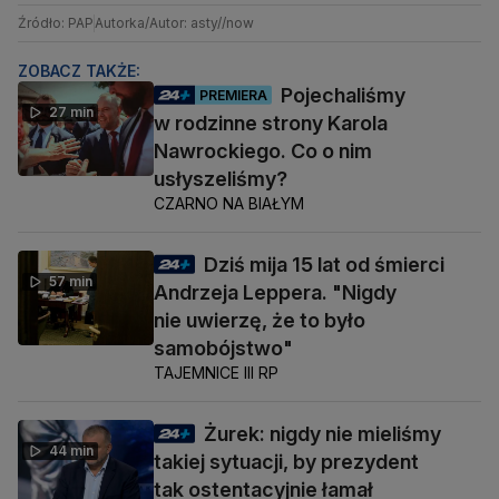
Źródło: PAP
Autorka/Autor: asty//now
ZOBACZ TAKŻE:
Pojechaliśmy
PREMIERA
27 min
w rodzinne strony Karola
Nawrockiego. Co o nim
usłyszeliśmy?
CZARNO NA BIAŁYM
Dziś mija 15 lat od śmierci
57 min
Andrzeja Leppera. "Nigdy
nie uwierzę, że to było
samobójstwo"
TAJEMNICE III RP
Żurek: nigdy nie mieliśmy
44 min
takiej sytuacji, by prezydent
tak ostentacyjnie łamał