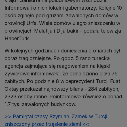
kraju i Sanliurfa na południowym wschodzie.
Informowali o nich lokalni gubernatorzy. Kolejne 10
osób zginęło pod gruzami zawalonych domów w
prowincji Urfa. Wiele domów uległo zniszczeniu w
prowincjach Malatija i Dijarbakir - podała telewizja
HaberTurk.
W kolejnych godzinach doniesienia o ofiarach był
coraz tragiczniejsze. Po godz. 5 rano turecka
agencja zajmująca się reagowaniem na klęski
żywiołowe informowała, że odnaleziono ciała 76
zabitych. Po godzinie 8 wiceprezydent Turcji Fuat
Oktay przekazał najnowszy bilans - 284 zabitych,
2323 osoby ranne. Poinformował również o ponad
1,7 tys. zawalonych budynków.
>> Pamiętał czasy Rzymian. Zamek w Turcji
zniszczony przez trzęsienie ziemi <<