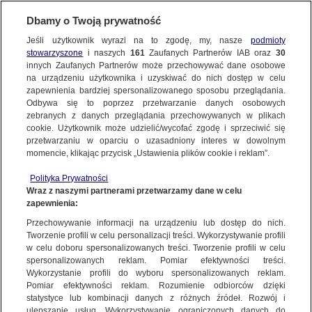
Dbamy o Twoją prywatność
SUBSKRYBUJ
Jeśli użytkownik wyrazi na to zgodę, my, nasze
podmioty
stowarzyszone
i naszych
161
Zaufanych Partnerów IAB oraz
30
ŚWIAT
innych Zaufanych Partnerów może przechowywać dane osobowe
na urządzeniu użytkownika i uzyskiwać do nich dostęp w celu
Bardzo silne trzęsienie ziemi w Turcji
zapewnienia bardziej spersonalizowanego sposobu przeglądania.
i Syrii. Zabici i ranni
Odbywa się to poprzez przetwarzanie danych osobowych
zebranych z danych przeglądania przechowywanych w plikach
cookie. Użytkownik może udzielić/wycofać zgodę i sprzeciwić się
6.02.2023, 05:53
Aktualizacja:
6.02.2023, 21:16
przetwarzaniu w oparciu o uzasadniony interes w dowolnym
momencie, klikając przycisk „Ustawienia plików cookie i reklam”.
Udostępnij
Polityka Prywatności
Wraz z naszymi partnerami przetwarzamy dane w celu
W Turcji, Syrii, a także w Libanie nad ranem
zapewnienia:
zatrzęsła się ziemia. Trzęsienie ziemi miało
Przechowywanie informacji na urządzeniu lub dostęp do nich.
magnitudę między 7,4 a 7,9. W Turcji zginęły co
Tworzenie profili w celu personalizacji treści. Wykorzystywanie profili
w celu doboru spersonalizowanych treści. Tworzenie profili w celu
najmniej 1762 osoby, w Syrii około 1300. Liczba
spersonalizowanych reklam. Pomiar efektywności treści.
rannych przekroczyła 13 tysięcy. Wiele domów
Wykorzystanie profili do wyboru spersonalizowanych reklam.
jest kompletnie zniszczonych. Trwa akcja
Pomiar efektywności reklam. Rozumienie odbiorców dzięki
ratunkowa.
statystyce lub kombinacji danych z różnych źródeł. Rozwój i
ulepszanie usług. Wykorzystywanie ograniczonych danych do