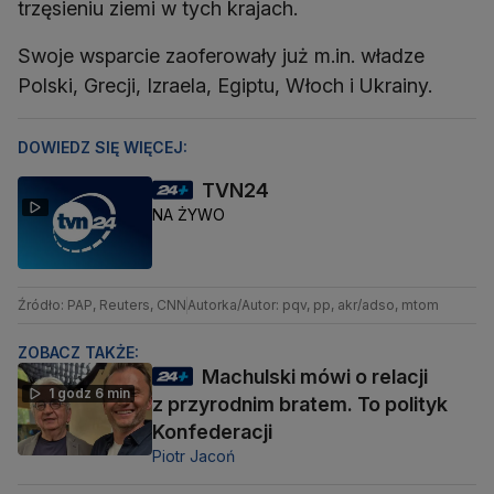
trzęsieniu ziemi w tych krajach.
Swoje wsparcie zaoferowały już m.in. władze
Polski, Grecji, Izraela, Egiptu, Włoch i Ukrainy.
DOWIEDZ SIĘ WIĘCEJ:
TVN24
NA ŻYWO
Źródło: PAP, Reuters, CNN
Autorka/Autor: pqv, pp, akr/adso, mtom
ZOBACZ TAKŻE:
Machulski mówi o relacji
1 godz 6 min
z przyrodnim bratem. To polityk
Konfederacji
Piotr Jacoń