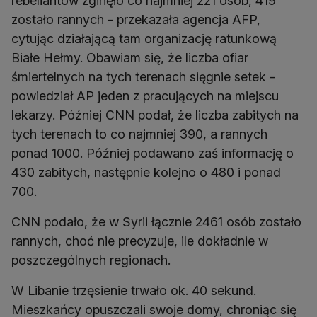
rebeliantów zginęło co najmniej 221 osób, 419
zostało rannych - przekazała agencja AFP,
cytując działającą tam organizację ratunkową
Białe Hełmy. Obawiam się, że liczba ofiar
śmiertelnych na tych terenach sięgnie setek -
powiedział AP jeden z pracujących na miejscu
lekarzy. Później CNN podał, że liczba zabitych na
tych terenach to co najmniej 390, a rannych
ponad 1000. Później podawano zaś informację o
430 zabitych, następnie kolejno o 480 i ponad
700.
CNN podało, że w Syrii łącznie 2461 osób zostało
rannych, choć nie precyzuje, ile dokładnie w
poszczególnych regionach.
W Libanie trzęsienie trwało ok. 40 sekund.
Mieszkańcy opuszczali swoje domy, chroniąc się