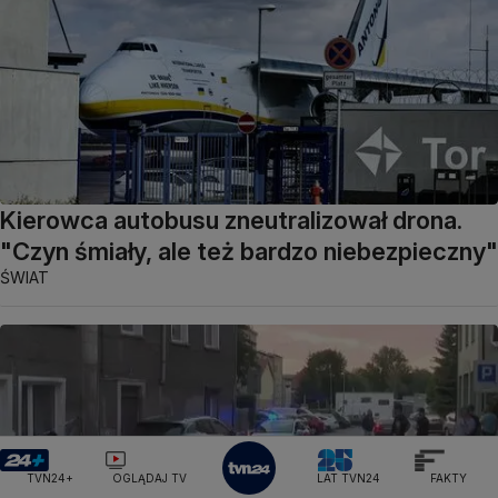
Kierowca autobusu zneutralizował drona.
"Czyn śmiały, ale też bardzo niebezpieczny"
ŚWIAT
TVN24+
OGLĄDAJ TV
LAT TVN24
FAKTY