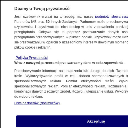
Dbamy o Twoją prywatność
Jeśli użytkownik wyrazi na to zgodę, my, nasze
podmioty stowarzys
Partnerów IAB oraz
30
innych Zaufanych Partnerów może przechowywa
użytkownika i uzyskiwać do nich dostęp w celu zapewnienia bardzi
przeglądania. Odbywa się to poprzez przetwarzanie danych os
przeglądania przechowywanych w plikach cookie. Użytkownik może udzie
ŚWIAT
się przetwarzaniu w oparciu o uzasadniony interes w dowolnym momencie
plików cookie i reklam”.
Turcja deportuje byłych dżihadystów.
Polityka Prywatności
Pierwszego odesłano do USA
Wraz z naszymi partnerami przetwarzamy dane w celu zapewnienia:
Przechowywanie informacji na urządzeniu lub dostęp do nich. Tworzeni
11.11.2019, 11:11
treści. Wykorzystywanie profili w celu doboru spersonalizowanych tr
spersonalizowanych reklam. Pomiar efektywności treści. Wyko
spersonalizowanych reklam. Pomiar efektywności reklam. Rozumienie o
Udostępnij
kombinacji danych z różnych źródeł. Rozwój i ulepszanie usług. Wykor
do wyboru reklam.
Lista partnerów (dostawców)
Akceptuję