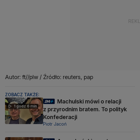
Autor: ft//plw / Źródło: reuters, pap
ZOBACZ TAKŻE:
Machulski mówi o relacji
1 godz 6 min
z przyrodnim bratem. To polityk
Konfederacji
Piotr Jacoń