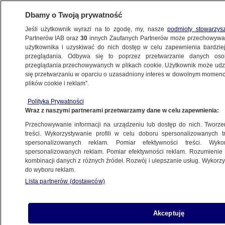
Dbamy o Twoją prywatność
Jeśli użytkownik wyrazi na to zgodę, my, nasze
podmioty stowarzys
Partnerów IAB oraz
30
innych Zaufanych Partnerów może przechowywa
użytkownika i uzyskiwać do nich dostęp w celu zapewnienia bardzi
przeglądania. Odbywa się to poprzez przetwarzanie danych os
przeglądania przechowywanych w plikach cookie. Użytkownik może udzie
ŚWIAT
się przetwarzaniu w oparciu o uzasadniony interes w dowolnym momencie
plików cookie i reklam”.
Olaf Scholz w Białym Domu. Biden:
Polityka Prywatności
dokonałeś czegoś, o czym nikt nie myślał,
Wraz z naszymi partnerami przetwarzamy dane w celu zapewnienia:
że jest możliwe
Przechowywanie informacji na urządzeniu lub dostęp do nich. Tworzeni
treści. Wykorzystywanie profili w celu doboru spersonalizowanych tr
10.02.2024, 05:39
spersonalizowanych reklam. Pomiar efektywności treści. Wyko
spersonalizowanych reklam. Pomiar efektywności reklam. Rozumienie o
kombinacji danych z różnych źródeł. Rozwój i ulepszanie usług. Wykor
Udostępnij
do wyboru reklam.
Lista partnerów (dostawców)
Prezydent USA Joe Biden przyjął w piątek w
Białym Domu kanclerza Niemiec Olafa Scholza.
Rozmowy polityków dotyczyły między innymi
Akceptuję