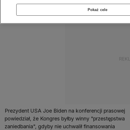
dalszej pomocy dla Ukrainy oraz sytuacji na
Bliskim Wschodzie.
Pokaż cele
Prezydent USA Joe Biden na konferencji prasowej
powiedział, że Kongres byłby winny "przestępstwa
zaniedbania", gdyby nie uchwalił finansowania