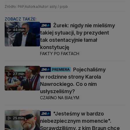
Źródło: PAP
Autorka/Autor: asty / prpb
ZOBACZ TAKŻE:
Żurek: nigdy nie mieliśmy
44 min
takiej sytuacji, by prezydent
tak ostentacyjnie łamał
konstytucję
FAKTY PO FAKTACH
Pojechaliśmy
PREMIERA
27 min
w rodzinne strony Karola
Nawrockiego. Co o nim
usłyszeliśmy?
CZARNO NA BIAŁYM
"Jesteśmy w bardzo
25 min
niebezpiecznym momencie".
Sprawdziliśmy, z kim Braun chce