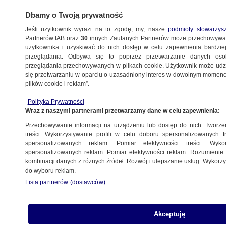
Dbamy o Twoją prywatność
Jeśli użytkownik wyrazi na to zgodę, my, nasze
podmioty stowarzys
Partnerów IAB oraz
30
innych Zaufanych Partnerów może przechowywa
użytkownika i uzyskiwać do nich dostęp w celu zapewnienia bardzi
przeglądania. Odbywa się to poprzez przetwarzanie danych os
przeglądania przechowywanych w plikach cookie. Użytkownik może udzie
ŚWIAT
się przetwarzaniu w oparciu o uzasadniony interes w dowolnym momencie
plików cookie i reklam”.
Wenezuelscy dyplomaci mają opuścić
Polityka Prywatności
Salwador
Wraz z naszymi partnerami przetwarzamy dane w celu zapewnienia:
Przechowywanie informacji na urządzeniu lub dostęp do nich. Tworzeni
3.11.2019, 10:30
treści. Wykorzystywanie profili w celu doboru spersonalizowanych tr
spersonalizowanych reklam. Pomiar efektywności treści. Wyko
spersonalizowanych reklam. Pomiar efektywności reklam. Rozumienie o
Udostępnij
kombinacji danych z różnych źródeł. Rozwój i ulepszanie usług. Wykor
do wyboru reklam.
Lista partnerów (dostawców)
Akceptuję