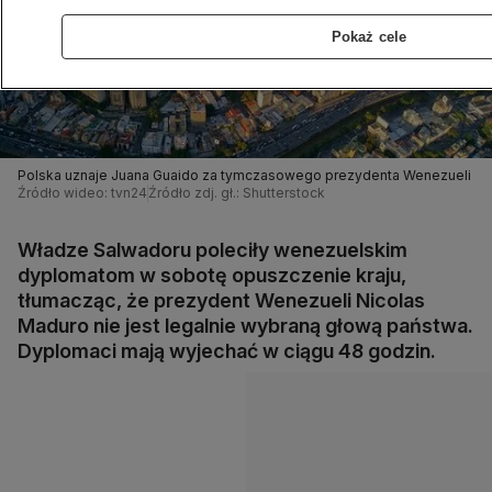
Pokaż cele
Polska uznaje Juana Guaido za tymczasowego prezydenta Wenezueli
Źródło wideo: tvn24
Źródło zdj. gł.: Shutterstock
Władze Salwadoru poleciły wenezuelskim
dyplomatom w sobotę opuszczenie kraju,
tłumacząc, że prezydent Wenezueli Nicolas
Maduro nie jest legalnie wybraną głową państwa.
Dyplomaci mają wyjechać w ciągu 48 godzin.