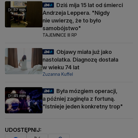
Dziś mija 15 lat od śmierci
57 min
Andrzeja Leppera. "Nigdy
nie uwierzę, że to było
samobójstwo"
TAJEMNICE III RP
Objawy miała już jako
nastolatka. Diagnozę dostała
w wieku 74 lat
Zuzanna Kuffel
Była mózgiem operacji,
45 min
a później zaginęła z fortuną.
"Istnieje jeden konkretny trop"
UDOSTĘPNIJ: