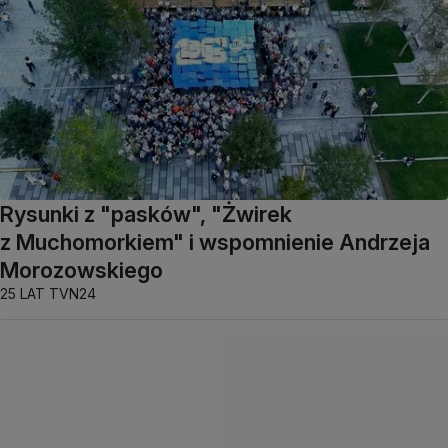
Rysunki z "pasków", "Żwirek
z Muchomorkiem" i wspomnienie Andrzeja
Morozowskiego
25 LAT TVN24