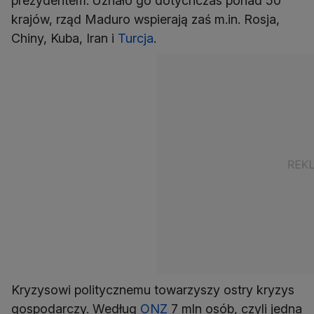
prezydentem. Uznało go dotychczas ponad 50
krajów, rząd Maduro wspierają zaś m.in. Rosja,
Chiny, Kuba, Iran i
Turcja
.
Kryzysowi politycznemu towarzyszy ostry kryzys
gospodarczy. Według
ONZ
7 mln osób, czyli jedna