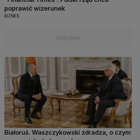
poprawić wizerunek
BIZNES
Białoruś. Waszczykowski zdradza, o czym