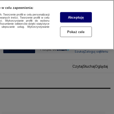
 w celu zapewnienia:
 Tworzenie profili w celu personalizacji
Akceptuję
wanych treści. Tworzenie profili w celu
ci. Wykorzystanie profili do wyboru
Rozumienie odbiorców dzięki statystyce
ulepszanie usług. Wykorzystywanie
Pokaż cele
SUBSKRYBUJ
Przejdź do
Szukaj
Zaloguj się
Menu
Czytaj
Słuchaj
Oglądaj