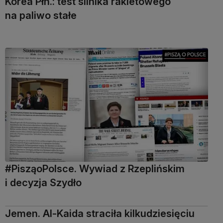
Korea Płn.: test silnika rakietowego
na paliwo stałe
#PisząoPolsce. Wywiad z Rzeplińskim
i decyzja Szydło
Jemen. Al-Kaida straciła kilkudziesięciu