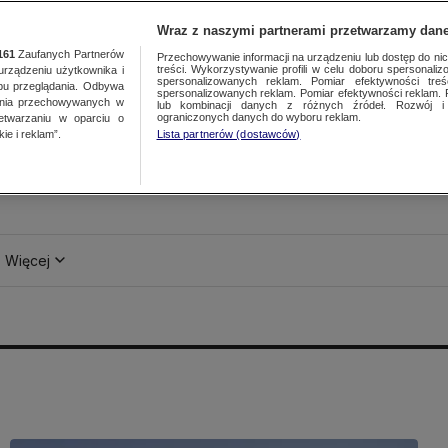
Wraz z naszymi partnerami przetwarzamy dane
161
Zaufanych Partnerów
Przechowywanie informacji na urządzeniu lub dostęp do nich.
treści. Wykorzystywanie profili w celu doboru spersonalizo
ządzeniu użytkownika i
spersonalizowanych reklam. Pomiar efektywności treś
bu przeglądania. Odbywa
spersonalizowanych reklam. Pomiar efektywności reklam. 
ania przechowywanych w
lub kombinacji danych z różnych źródeł. Rozwój i 
ograniczonych danych do wyboru reklam.
zetwarzaniu w oparciu o
ie i reklam”.
Lista partnerów (dostawców)
Więcej