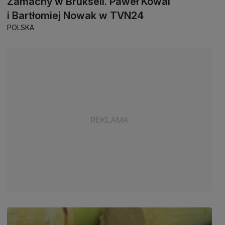
Zamachy w Brukseli. Paweł Kowal
i Bartłomiej Nowak w TVN24
POLSKA