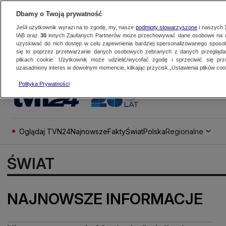
Dbamy o Twoją prywatność
Jeśli użytkownik wyrazi na to zgodę, my, nasze
podmioty stowarzyszone
i naszych
IAB oraz
30
innych Zaufanych Partnerów może przechowywać dane osobowe na ur
uzyskiwać do nich dostęp w celu zapewnienia bardziej spersonalizowanego sposo
się to poprzez przetwarzanie danych osobowych zebranych z danych przegląd
plikach cookie. Użytkownik może udzielić/wycofać zgodę i sprzeciwić się pr
uzasadniony interes w dowolnym momencie, klikając przycisk „Ustawienia plików cook
Polityka Prywatności
Oglądaj TVN24
Najnowsze
Fakty
Świat
Polska
Regionalne
ŚWIAT
NAJNOWSZE INFORMACJE