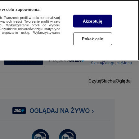
 w celu zapewnienia:
 Tworzenie profili w celu personalizacji
Akceptuję
wanych treści. Tworzenie profili w celu
ci. Wykorzystanie profili do wyboru
Rozumienie odbiorców dzięki statystyce
ulepszanie usług. Wykorzystywanie
Pokaż cele
SUBSKRYBUJ
Przejdź do
Szukaj
Zaloguj się
Menu
Czytaj
Słuchaj
Oglądaj
OGLĄDAJ NA ŻYWO