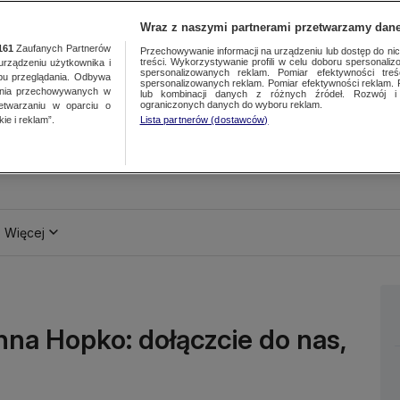
Wraz z naszymi partnerami przetwarzamy dane
161
Zaufanych Partnerów
Przechowywanie informacji na urządzeniu lub dostęp do nich.
treści. Wykorzystywanie profili w celu doboru spersonalizo
ządzeniu użytkownika i
spersonalizowanych reklam. Pomiar efektywności treś
bu przeglądania. Odbywa
spersonalizowanych reklam. Pomiar efektywności reklam. 
ania przechowywanych w
lub kombinacji danych z różnych źródeł. Rozwój i 
ograniczonych danych do wyboru reklam.
zetwarzaniu w oparciu o
ie i reklam”.
Lista partnerów (dostawców)
Więcej
nna Hopko: dołączcie do nas,