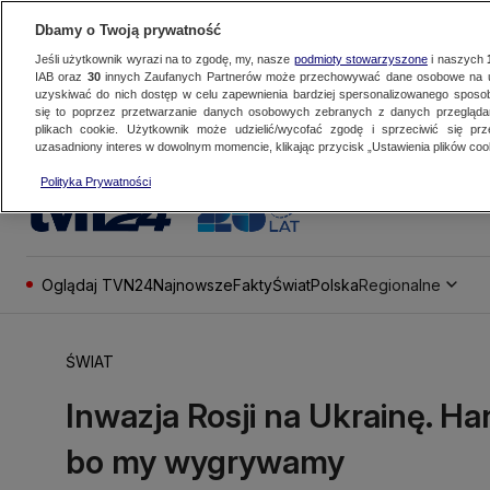
Dbamy o Twoją prywatność
Jeśli użytkownik wyrazi na to zgodę, my, nasze
podmioty stowarzyszone
i naszych
IAB oraz
30
innych Zaufanych Partnerów może przechowywać dane osobowe na ur
uzyskiwać do nich dostęp w celu zapewnienia bardziej spersonalizowanego sposo
się to poprzez przetwarzanie danych osobowych zebranych z danych przegląd
plikach cookie. Użytkownik może udzielić/wycofać zgodę i sprzeciwić się pr
uzasadniony interes w dowolnym momencie, klikając przycisk „Ustawienia plików cook
Polityka Prywatności
Oglądaj TVN24
Najnowsze
Fakty
Świat
Polska
Regionalne
ŚWIAT
Inwazja Rosji na Ukrainę. Ha
bo my wygrywamy