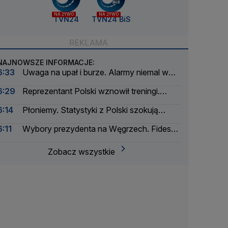
NA ŻYWO
NA ŻYWO
TVN24
TVN24 BiS
NAJNOWSZE INFORMACJE:
6:33
Uwaga na upał i burze. Alarmy niemal w
całym kraju
6:29
Reprezentant Polski wznowił treningi.
Inaugurację sezonu jednak opuści
6:14
Płoniemy. Statystyki z Polski szokują
Europę
6:11
Wybory prezydenta na Węgrzech. Fidesz
podjął decyzję
Zobacz wszystkie