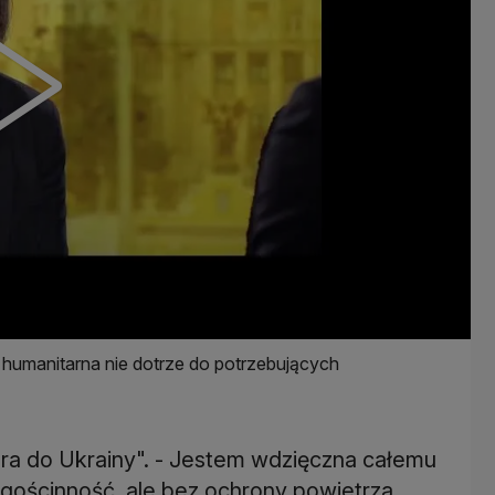
 humanitarna nie dotrze do potrzebujących
ra do Ukrainy". - Jestem wdzięczna całemu
gościnność, ale bez ochrony powietrza