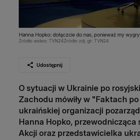
Hanna Hopko: dołączcie do nas, ponieważ my wyg
Źródło wideo: TVN24
Źródło zdj. gł.: TVN24
Udostępnij
O sytuacji w Ukrainie po rosyjsk
Zachodu mówiły w "Faktach po 
ukraińskiej organizacji pozarz
Hanna Hopko, przewodnicząca 
Akcji oraz przedstawicielka ukr